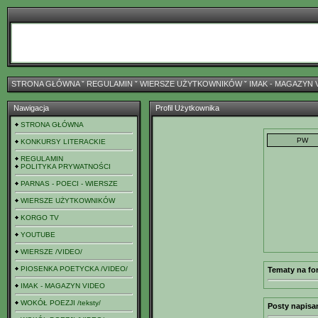
STRONA GŁÓWNA
ˇ
REGULAMIN
ˇ
WIERSZE UŻYTKOWNIKÓW
ˇ
IMAK - MAGAZYN 
Nawigacja
Profil Użytkownika
STRONA GŁÓWNA
KONKURSY LITERACKIE
REGULAMIN
POLITYKA PRYWATNOŚCI
PARNAS - POECI - WIERSZE
WIERSZE UŻYTKOWNIKÓW
KORGO TV
YOUTUBE
WIERSZE /VIDEO/
PIOSENKA POETYCKA /VIDEO/
Tematy na fo
IMAK - MAGAZYN VIDEO
WOKÓŁ POEZJI /teksty/
Posty napisa