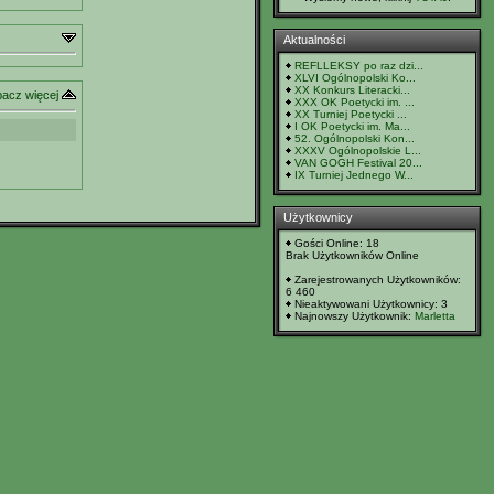
Aktualności
REFLLEKSY po raz dzi...
XLVI Ogólnopolski Ko...
XX Konkurs Literacki...
acz więcej
XXX OK Poetycki im. ...
XX Turniej Poetycki ...
I OK Poetycki im. Ma...
52. Ogólnopolski Kon...
XXXV Ogólnopolskie L...
VAN GOGH Festival 20...
IX Turniej Jednego W...
Użytkownicy
Gości Online: 18
Brak Użytkowników Online
Zarejestrowanych Użytkowników:
6 460
Nieaktywowani Użytkownicy: 3
Najnowszy Użytkownik:
Marletta