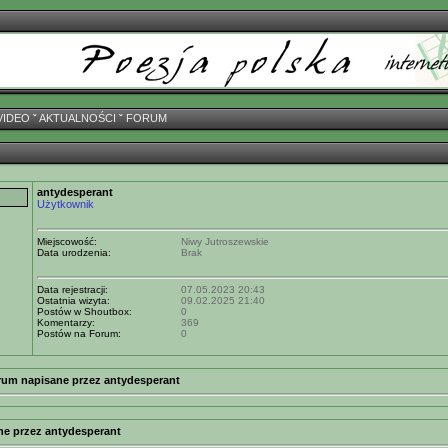
VIDEO
ˇ
AKTUALNOŚCI
ˇ
FORUM
antydesperant
Użytkownik
Miejscowość:
Niwy Jutroszewskie
Data urodzenia:
Brak
Data rejestracji:
07.05.2023 20:43
Ostatnia wizyta:
09.02.2025 21:40
Postów w Shoutbox:
0
Komentarzy:
369
Postów na Forum:
0
rum napisane przez antydesperant
ne przez antydesperant