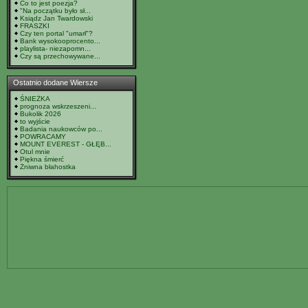
Co to jest poezja?
"Na początku było sł...
Ksiądz Jan Twardowski
FRASZKI
Czy ten portal "umarł"?
Bank wysokooprocento...
playlista- niezapomn...
Czy są przechowywane...
Ostatnio dodane Wiersze
ŚNIEŻKA
prognoza wskrzeszeni...
Bukolik 2026
to wyjście
Badania naukowców po...
POWRACAMY
MOUNT EVEREST - GŁĘB...
Otul mnie
Piękna śmierć
Żniwna błahostka