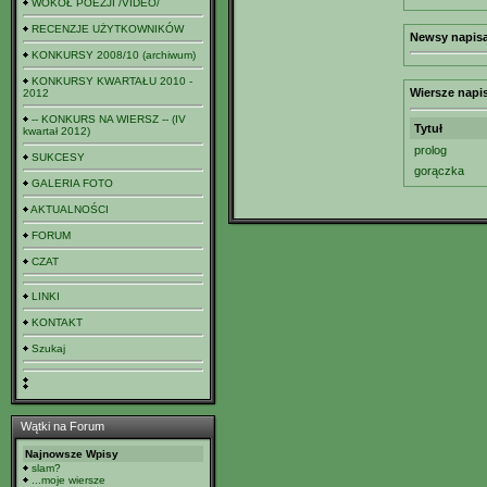
WOKÓŁ POEZJI /VIDEO/
RECENZJE UŻYTKOWNIKÓW
Newsy napisa
KONKURSY 2008/10 (archiwum)
KONKURSY KWARTAŁU 2010 -
Wiersze napi
2012
-- KONKURS NA WIERSZ -- (IV
Tytuł
kwartał 2012)
prolog
SUKCESY
gorączka
GALERIA FOTO
AKTUALNOŚCI
FORUM
CZAT
LINKI
KONTAKT
Szukaj
Wątki na Forum
Najnowsze Wpisy
slam?
...moje wiersze