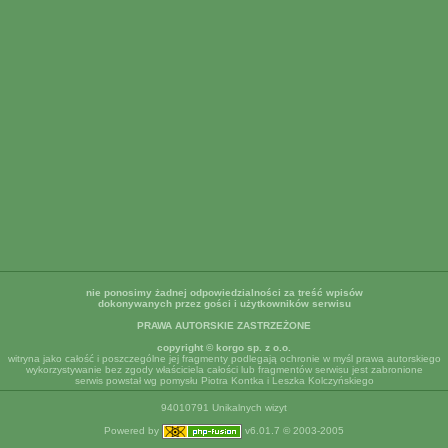
nie ponosimy żadnej odpowiedzialności za treść wpisów
dokonywanych przez gości i użytkowników serwisu
PRAWA AUTORSKIE ZASTRZEŻONE
copyright © korgo sp. z o.o.
witryna jako całość i poszczególne jej fragmenty podlegają ochronie w myśl prawa autorskiego
wykorzystywanie bez zgody właściciela całości lub fragmentów serwisu jest zabronione
serwis powstał wg pomysłu Piotra Kontka i Leszka Kolczyńskiego
94010791 Unikalnych wizyt
Powered by
v6.01.7 © 2003-2005