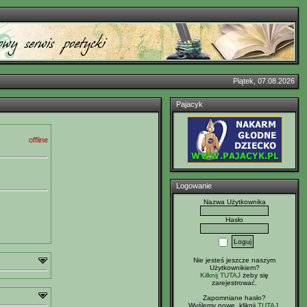
Piątek, 07.08.2026
Pajacyk
offline
Logowanie
Nazwa Użytkownika
Hasło
Nie jesteś jeszcze naszym
Użytkownikiem?
Kilknij TUTAJ
żeby się
zarejestrować.
Zapomniane hasło?
Wyślemy nowe, kliknij
TUTAJ
.