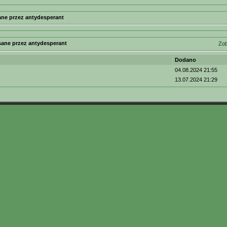
ne przez antydesperant
sane przez antydesperant
Zob
Dodano
04.08.2024 21:55
13.07.2024 21:29