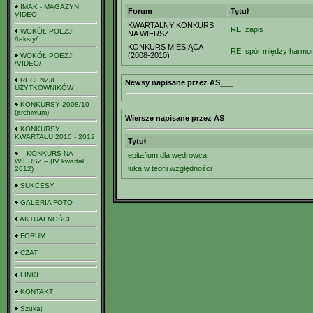
IMAK - MAGAZYN
Forum
Tytuł
VIDEO
KWARTALNY KONKURS
RE: zapis
WOKÓŁ POEZJI
NA WIERSZ...
/teksty/
KONKURS MIESIĄCA
RE: spór między harmoni
(2008-2010)
WOKÓŁ POEZJI
/VIDEO/
RECENZJE
Newsy napisane przez AS___
UŻYTKOWNIKÓW
KONKURSY 2008/10
(archiwum)
Wiersze napisane przez AS___
KONKURSY
KWARTAŁU 2010 - 2012
Tytuł
-- KONKURS NA
epitafium dla wędrowca
WIERSZ -- (IV kwartał
luka w teorii względności
2012)
SUKCESY
GALERIA FOTO
AKTUALNOŚCI
FORUM
CZAT
LINKI
KONTAKT
Szukaj