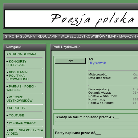
STRONA GŁÓWNA
ˇ
REGULAMIN
ˇ
WIERSZE UŻYTKOWNIKÓW
ˇ
IMAK - MAGAZYN 
Nawigacja
Profil Użytkownika
STRONA GŁÓWNA
AS___
KONKURSY
Użytkownik
LITERACKIE
REGULAMIN
Miejscowość:
Kra
POLITYKA
Data urodzenia:
Bra
PRYWATNOŚCI
PARNAS - POECI -
Data rejestracji:
16.
WIERSZE
Ostatnia wizyta:
01.
Postów w Shoutbox:
0
WIERSZE
Komentarzy:
28
UŻYTKOWNIKÓW
Postów na Forum:
16
KORGO TV
YOUTUBE
Tematy na forum napisane przez AS___
WIERSZE /VIDEO/
PIOSENKA POETYCKA
Posty napisane przez AS___
/VIDEO/