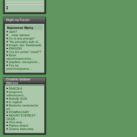
Wątki na Forum
Najnowsze Wpisy
slam?
...moje wiersze
Co to jest poezja?
"Na początku było sł...
Ksiądz Jan Twardowski
FRASZKI
Czy ten portal "umarł"?
Bank
wysokooprocento...
playlista- niezapomn...
Czy są
przechowywane...
Ostatnio dodane
Wiersze
ŚNIEŻKA
prognoza
wskrzeszeni...
Bukolik 2026
to wyjście
Badania naukowców
po...
POWRACAMY
MOUNT EVEREST -
GŁĘB...
Otul mnie
Piękna śmierć
Żniwna błahostka