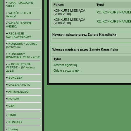
IMAK - MAGAZYN
Forum
Tytuł
VIDEO
KONKURS MIESIĄCA
RE: KONKURS NA WIERS
WOKÓŁ POEZJI
(2008-2010)
/teksty/
KONKURS MIESIĄCA
RE: KONKURS NA WIERS
(2008-2010)
WOKÓŁ POEZJI
/VIDEO/
RECENZJE
Newsy napisane przez Żanete Karasińska
UŻYTKOWNIKÓW
KONKURSY 2008/10
(archiwum)
Wiersze napisane przez Żanete Karasińska
KONKURSY
KWARTAŁU 2010 - 2012
Tytuł
-- KONKURS NA
Jestem egoistką...
WIERSZ -- (IV kwartał
Gdzie szczyty gór...
2012)
SUKCESY
GALERIA FOTO
AKTUALNOŚCI
FORUM
CZAT
LINKI
KONTAKT
Szukaj