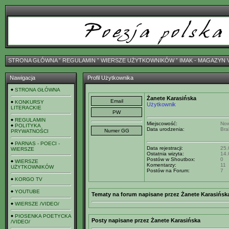
STRONA GŁÓWNA
ˇ
REGULAMIN
ˇ
WIERSZE UŻYTKOWNIKÓW
ˇ
IMAK - MAGAZYN 
Nawigacja
Profil Użytkownika
STRONA GŁÓWNA
Żanete Karasińska
KONKURSY
Użytkownik
LITERACKIE
REGULAMIN
Miejscowość:
No
POLITYKA
Data urodzenia:
Bra
PRYWATNOŚCI
PARNAS - POECI -
Data rejestracji:
25.
WIERSZE
Ostatnia wizyta:
14.
Postów w Shoutbox:
0
WIERSZE
Komentarzy:
11
UŻYTKOWNIKÓW
Postów na Forum:
7
KORGO TV
YOUTUBE
Tematy na forum napisane przez Żanete Karasińsk
WIERSZE /VIDEO/
PIOSENKA POETYCKA
Posty napisane przez Żanete Karasińska
/VIDEO/