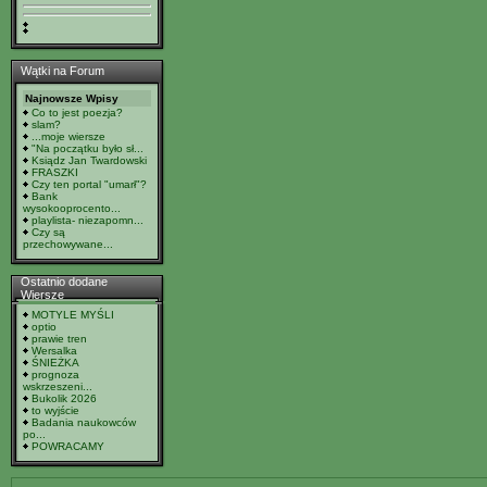
Wątki na Forum
Najnowsze Wpisy
Co to jest poezja?
slam?
...moje wiersze
"Na początku było sł...
Ksiądz Jan Twardowski
FRASZKI
Czy ten portal "umarł"?
Bank
wysokooprocento...
playlista- niezapomn...
Czy są
przechowywane...
Ostatnio dodane
Wiersze
MOTYLE MYŚLI
optio
prawie tren
Wersalka
ŚNIEŻKA
prognoza
wskrzeszeni...
Bukolik 2026
to wyjście
Badania naukowców
po...
POWRACAMY