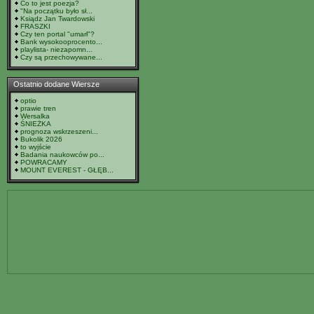
Co to jest poezja?
"Na początku było sł...
Ksiądz Jan Twardowski
FRASZKI
Czy ten portal "umarł"?
Bank wysokooprocento...
playlista- niezapomn...
Czy są przechowywane...
Ostatnio dodane Wiersze
optio
prawie tren
Wersalka
ŚNIEŻKA
prognoza wskrzeszeni...
Bukolik 2026
to wyjście
Badania naukowców po...
POWRACAMY
MOUNT EVEREST - GŁĘB...