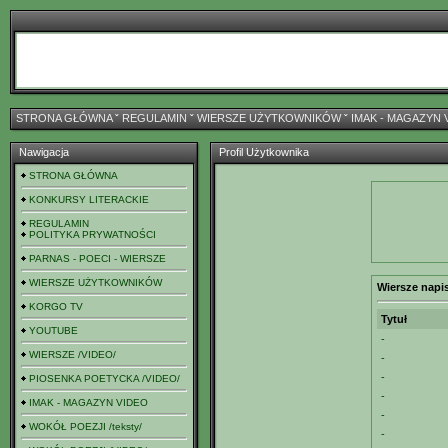
STRONA GŁÓWNA
ˇ
REGULAMIN
ˇ
WIERSZE UŻYTKOWNIKÓW
ˇ
IMAK - MAGAZYN 
Nawigacja
Profil Użytkownika
STRONA GŁÓWNA
KONKURSY LITERACKIE
REGULAMIN
POLITYKA PRYWATNOŚCI
PARNAS - POECI - WIERSZE
WIERSZE UŻYTKOWNIKÓW
Wiersze napi
KORGO TV
Tytuł
YOUTUBE
-
WIERSZE /VIDEO/
-
-
PIOSENKA POETYCKA /VIDEO/
-
IMAK - MAGAZYN VIDEO
-
WOKÓŁ POEZJI /teksty/
-