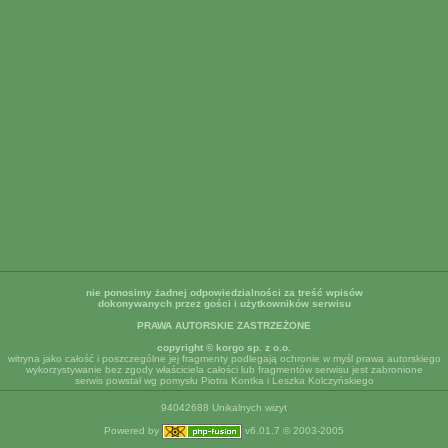
nie ponosimy żadnej odpowiedzialności za treść wpisów
dokonywanych przez gości i użytkowników serwisu
PRAWA AUTORSKIE ZASTRZEŻONE
copyright © korgo sp. z o.o.
witryna jako całość i poszczególne jej fragmenty podlegają ochronie w myśl prawa autorskiego
wykorzystywanie bez zgody właściciela całości lub fragmentów serwisu jest zabronione
serwis powstał wg pomysłu Piotra Kontka i Leszka Kolczyńskiego
94042688 Unikalnych wizyt
Powered by
v6.01.7 © 2003-2005