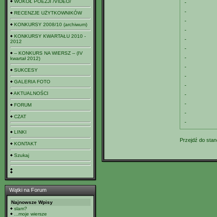
WOKÓŁ POEZJI /VIDEO/
-
-
RECENZJE UŻYTKOWNIKÓW
-
KONKURSY 2008/10 (archiwum)
-
KONKURSY KWARTAŁU 2010 -
-
2012
-
-- KONKURS NA WIERSZ -- (IV
-
kwartał 2012)
-
SUKCESY
-
GALERIA FOTO
-
AKTUALNOŚCI
-
-
FORUM
-
CZAT
-
LINKI
Przejdź do stan
KONTAKT
Szukaj
Wątki na Forum
Najnowsze Wpisy
slam?
...moje wiersze