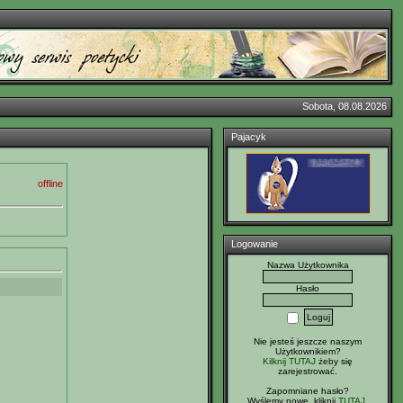
Sobota, 08.08.2026
Pajacyk
offline
Logowanie
Nazwa Użytkownika
Hasło
Nie jesteś jeszcze naszym
Użytkownikiem?
Kilknij TUTAJ
żeby się
zarejestrować.
Zapomniane hasło?
Wyślemy nowe, kliknij
TUTAJ
.