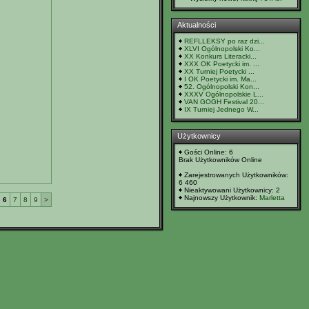
Aktualności
REFLLEKSY po raz dzi...
XLVI Ogólnopolski Ko...
XX Konkurs Literacki...
XXX OK Poetycki im. ...
XX Turniej Poetycki ...
I OK Poetycki im. Ma...
52. Ogólnopolski Kon...
XXXV Ogólnopolskie L...
VAN GOGH Festival 20...
IX Turniej Jednego W...
Użytkownicy
Gości Online: 6
Brak Użytkowników Online
Zarejestrowanych Użytkowników:
6 460
Nieaktywowani Użytkownicy: 2
Najnowszy Użytkownik:
Marletta
6
7
8
9
>