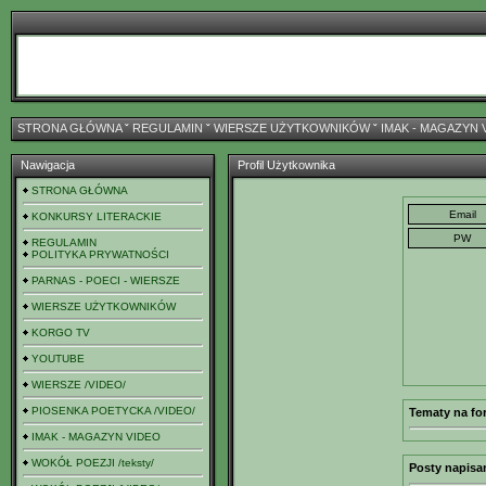
STRONA GŁÓWNA
ˇ
REGULAMIN
ˇ
WIERSZE UŻYTKOWNIKÓW
ˇ
IMAK - MAGAZYN 
Nawigacja
Profil Użytkownika
STRONA GŁÓWNA
KONKURSY LITERACKIE
REGULAMIN
POLITYKA PRYWATNOŚCI
PARNAS - POECI - WIERSZE
WIERSZE UŻYTKOWNIKÓW
KORGO TV
YOUTUBE
WIERSZE /VIDEO/
PIOSENKA POETYCKA /VIDEO/
Tematy na fo
IMAK - MAGAZYN VIDEO
WOKÓŁ POEZJI /teksty/
Posty napisa