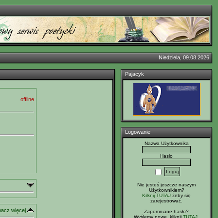
Niedziela, 09.08.2026
Pajacyk
offline
Logowanie
Nazwa Użytkownika
Hasło
Nie jesteś jeszcze naszym
Użytkownikiem?
Kilknij TUTAJ
żeby się
zarejestrować.
acz więcej
Zapomniane hasło?
Wyślemy nowe, kliknij
TUTAJ
.