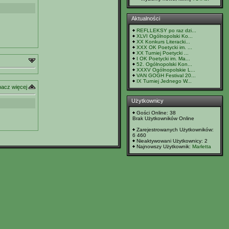
Aktualności
REFLLEKSY po raz dzi...
XLVI Ogólnopolski Ko...
XX Konkurs Literacki...
XXX OK Poetycki im. ...
XX Turniej Poetycki ...
I OK Poetycki im. Ma...
52. Ogólnopolski Kon...
XXXV Ogólnopolskie L...
VAN GOGH Festival 20...
IX Turniej Jednego W...
acz więcej
Użytkownicy
Gości Online: 38
Brak Użytkowników Online
Zarejestrowanych Użytkowników:
6 460
Nieaktywowani Użytkownicy: 2
Najnowszy Użytkownik:
Marletta