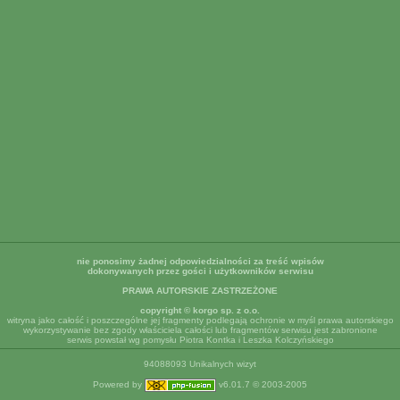
nie ponosimy żadnej odpowiedzialności za treść wpisów
dokonywanych przez gości i użytkowników serwisu
PRAWA AUTORSKIE ZASTRZEŻONE
copyright © korgo sp. z o.o.
witryna jako całość i poszczególne jej fragmenty podlegają ochronie w myśl prawa autorskiego
wykorzystywanie bez zgody właściciela całości lub fragmentów serwisu jest zabronione
serwis powstał wg pomysłu Piotra Kontka i Leszka Kolczyńskiego
94088093 Unikalnych wizyt
Powered by
v6.01.7 © 2003-2005