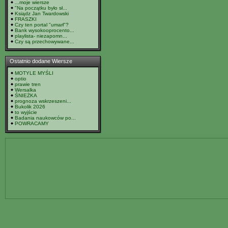
...moje wiersze
"Na początku było sł...
Ksiądz Jan Twardowski
FRASZKI
Czy ten portal "umarł"?
Bank wysokooprocento...
playlista- niezapomn...
Czy są przechowywane...
Ostatnio dodane Wiersze
MOTYLE MYŚLI
optio
prawie tren
Wersalka
ŚNIEŻKA
prognoza wskrzeszeni...
Bukolik 2026
to wyjście
Badania naukowców po...
POWRACAMY