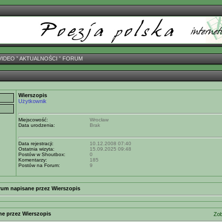
VIDEO
ˇ
AKTUALNOŚCI
ˇ
FORUM
Wierszopis
Użytkownik
Miejscowość:
Wrocław
Data urodzenia:
Brak
Data rejestracji:
10.12.2008 07:40
Ostatnia wizyta:
15.09.2025 09:48
Postów w Shoutbox:
0
Komentarzy:
185
Postów na Forum:
9
rum napisane przez Wierszopis
ne przez Wierszopis
Zob