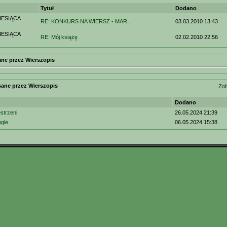
Tytuł
Dodano
ESIĄCA
RE: KONKURS NA WIERSZ - MAR...
03.03.2010 13:43
ESIĄCA
RE: Mój książę
02.02.2010 22:56
ne przez Wierszopis
sane przez Wierszopis
Zob
Dodano
strzeni
26.05.2024 21:39
gle
06.05.2024 15:38