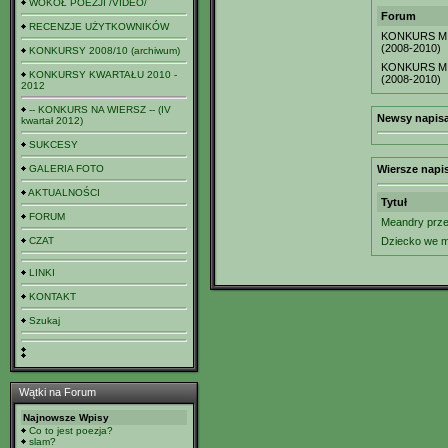
WOKÓŁ POEZJI /VIDEO/
Forum
RECENZJE UŻYTKOWNIKÓW
KONKURS MI
(2008-2010)
KONKURSY 2008/10 (archiwum)
KONKURS MI
KONKURSY KWARTAŁU 2010 -
(2008-2010)
2012
-- KONKURS NA WIERSZ -- (IV
Newsy napisa
kwartał 2012)
SUKCESY
GALERIA FOTO
Wiersze napi
AKTUALNOŚCI
Tytuł
FORUM
Meandry prze
CZAT
Dziecko we m
LINKI
KONTAKT
Szukaj
Wątki na Forum
Najnowsze Wpisy
Co to jest poezja?
slam?