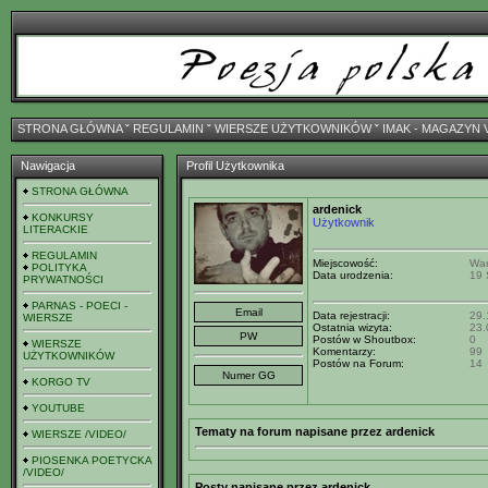
STRONA GŁÓWNA
ˇ
REGULAMIN
ˇ
WIERSZE UŻYTKOWNIKÓW
ˇ
IMAK - MAGAZYN 
Nawigacja
Profil Użytkownika
STRONA GŁÓWNA
ardenick
KONKURSY
Użytkownik
LITERACKIE
REGULAMIN
Miejscowość:
Wa
POLITYKA
Data urodzenia:
19 
PRYWATNOŚCI
PARNAS - POECI -
Data rejestracji:
29.
WIERSZE
Ostatnia wizyta:
23.
Postów w Shoutbox:
0
WIERSZE
Komentarzy:
99
UŻYTKOWNIKÓW
Postów na Forum:
14
KORGO TV
YOUTUBE
Tematy na forum napisane przez ardenick
WIERSZE /VIDEO/
PIOSENKA POETYCKA
/VIDEO/
Posty napisane przez ardenick