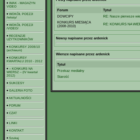
IMAK - MAGAZYN
VIDEO
Forum
Tytuł
WOKÓŁ POEZJI
DOWCIPY
RE: Nasze pierwsze wie
/teksty/
KONKURS MIESIĄCA
RE: KONKURS NA WIERS
WOKÓŁ POEZJI
(2008-2010)
/VIDEO/
RECENZJE
Newsy napisane przez ardenick
UŻYTKOWNIKÓW
KONKURSY 2008/10
(archiwum)
Wiersze napisane przez ardenick
KONKURSY
KWARTAŁU 2010 - 2012
Tytuł
-- KONKURS NA
Przekaz medialny
WIERSZ -- (IV kwartał
2012)
Starość
SUKCESY
GALERIA FOTO
AKTUALNOŚCI
FORUM
CZAT
LINKI
KONTAKT
Szukaj