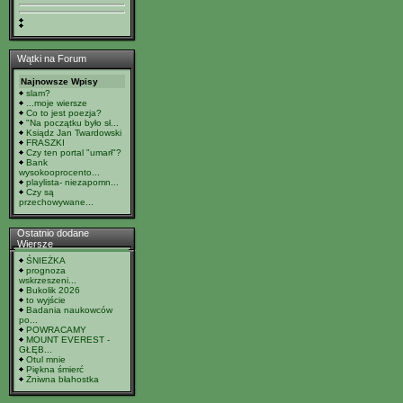
Wątki na Forum
Najnowsze Wpisy
slam?
...moje wiersze
Co to jest poezja?
"Na początku było sł...
Ksiądz Jan Twardowski
FRASZKI
Czy ten portal "umarł"?
Bank
wysokooprocento...
playlista- niezapomn...
Czy są
przechowywane...
Ostatnio dodane
Wiersze
ŚNIEŻKA
prognoza
wskrzeszeni...
Bukolik 2026
to wyjście
Badania naukowców
po...
POWRACAMY
MOUNT EVEREST -
GŁĘB...
Otul mnie
Piękna śmierć
Żniwna błahostka