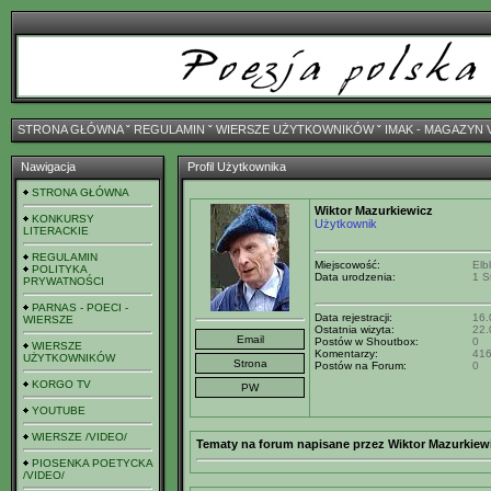
STRONA GŁÓWNA
ˇ
REGULAMIN
ˇ
WIERSZE UŻYTKOWNIKÓW
ˇ
IMAK - MAGAZYN 
Nawigacja
Profil Użytkownika
STRONA GŁÓWNA
Wiktor Mazurkiewicz
KONKURSY
Użytkownik
LITERACKIE
REGULAMIN
Miejscowość:
Elb
POLITYKA
Data urodzenia:
1 S
PRYWATNOŚCI
PARNAS - POECI -
Data rejestracji:
16.
WIERSZE
Ostatnia wizyta:
22.
Postów w Shoutbox:
0
WIERSZE
Komentarzy:
41
UŻYTKOWNIKÓW
Postów na Forum:
0
KORGO TV
YOUTUBE
WIERSZE /VIDEO/
Tematy na forum napisane przez Wiktor Mazurkiew
PIOSENKA POETYCKA
/VIDEO/