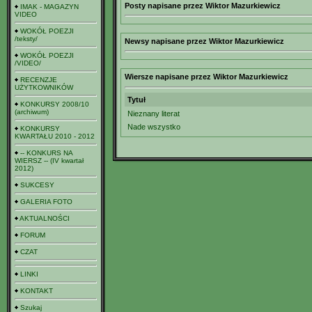
Posty napisane przez Wiktor Mazurkiewicz
IMAK - MAGAZYN
VIDEO
WOKÓŁ POEZJI
/teksty/
Newsy napisane przez Wiktor Mazurkiewicz
WOKÓŁ POEZJI
/VIDEO/
Wiersze napisane przez Wiktor Mazurkiewicz
RECENZJE
UŻYTKOWNIKÓW
Tytuł
KONKURSY 2008/10
(archiwum)
Nieznany literat
Nade wszystko
KONKURSY
KWARTAŁU 2010 - 2012
-- KONKURS NA
WIERSZ -- (IV kwartał
2012)
SUKCESY
GALERIA FOTO
AKTUALNOŚCI
FORUM
CZAT
LINKI
KONTAKT
Szukaj