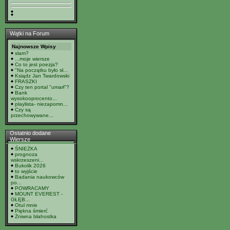
Wątki na Forum
Najnowsze Wpisy
slam?
...moje wiersze
Co to jest poezja?
"Na początku było sł...
Ksiądz Jan Twardowski
FRASZKI
Czy ten portal "umarł"?
Bank
wysokooprocento...
playlista- niezapomn...
Czy są
przechowywane...
Ostatnio dodane
Wiersze
ŚNIEŻKA
prognoza
wskrzeszeni...
Bukolik 2026
to wyjście
Badania naukowców
po...
POWRACAMY
MOUNT EVEREST -
GŁĘB...
Otul mnie
Piękna śmierć
Żniwna błahostka