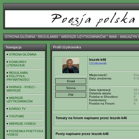
STRONA GŁÓWNA
ˇ
REGULAMIN
ˇ
WIERSZE UŻYTKOWNIKÓW
ˇ
IMAK - MAGAZYN 
Nawigacja
Profil Użytkownika
STRONA GŁÓWNA
leszek-k46
KONKURSY
Użytkownik
LITERACKIE
REGULAMIN
Miejscowość:
Kos
POLITYKA
Data urodzenia:
8 G
PRYWATNOŚCI
PARNAS - POECI -
Data rejestracji:
08.
WIERSZE
Ostatnia wizyta:
11.
Postów w Shoutbox:
0
WIERSZE
Komentarzy:
58
UŻYTKOWNIKÓW
Postów na Forum:
6
KORGO TV
YOUTUBE
Tematy na forum napisane przez leszek-k46
WIERSZE /VIDEO/
PIOSENKA POETYCKA
Posty napisane przez leszek-k46
/VIDEO/