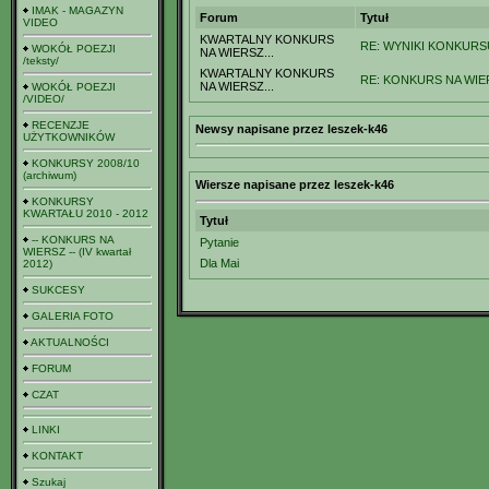
IMAK - MAGAZYN
Forum
Tytuł
VIDEO
KWARTALNY KONKURS
RE: WYNIKI KONKURSU
WOKÓŁ POEZJI
NA WIERSZ...
/teksty/
KWARTALNY KONKURS
RE: KONKURS NA WIER
NA WIERSZ...
WOKÓŁ POEZJI
/VIDEO/
RECENZJE
Newsy napisane przez leszek-k46
UŻYTKOWNIKÓW
KONKURSY 2008/10
(archiwum)
Wiersze napisane przez leszek-k46
KONKURSY
KWARTAŁU 2010 - 2012
Tytuł
-- KONKURS NA
Pytanie
WIERSZ -- (IV kwartał
Dla Mai
2012)
SUKCESY
GALERIA FOTO
AKTUALNOŚCI
FORUM
CZAT
LINKI
KONTAKT
Szukaj