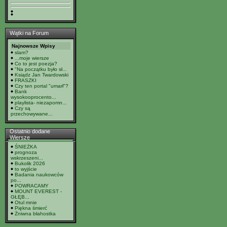
Wątki na Forum
Najnowsze Wpisy
slam?
...moje wiersze
Co to jest poezja?
"Na początku było sł...
Ksiądz Jan Twardowski
FRASZKI
Czy ten portal "umarł"?
Bank
wysokooprocento...
playlista- niezapomn...
Czy są
przechowywane...
Ostatnio dodane
Wiersze
ŚNIEŻKA
prognoza
wskrzeszeni...
Bukolik 2026
to wyjście
Badania naukowców
po...
POWRACAMY
MOUNT EVEREST -
GŁĘB...
Otul mnie
Piękna śmierć
Żniwna błahostka