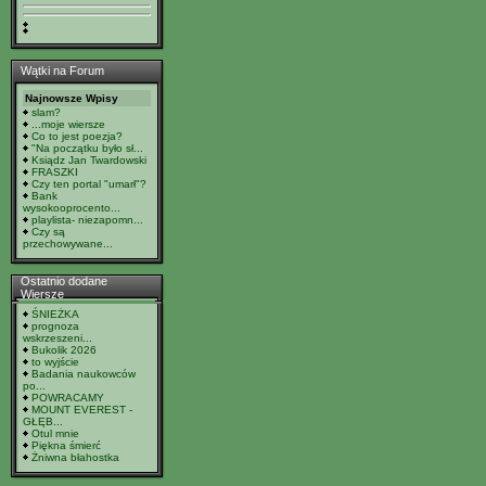
Wątki na Forum
Najnowsze Wpisy
slam?
...moje wiersze
Co to jest poezja?
"Na początku było sł...
Ksiądz Jan Twardowski
FRASZKI
Czy ten portal "umarł"?
Bank
wysokooprocento...
playlista- niezapomn...
Czy są
przechowywane...
Ostatnio dodane
Wiersze
ŚNIEŻKA
prognoza
wskrzeszeni...
Bukolik 2026
to wyjście
Badania naukowców
po...
POWRACAMY
MOUNT EVEREST -
GŁĘB...
Otul mnie
Piękna śmierć
Żniwna błahostka