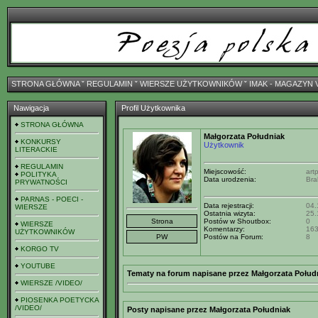
STRONA GŁÓWNA
ˇ
REGULAMIN
ˇ
WIERSZE UŻYTKOWNIKÓW
ˇ
IMAK - MAGAZYN 
Nawigacja
Profil Użytkownika
STRONA GŁÓWNA
Małgorzata Południak
KONKURSY
Użytkownik
LITERACKIE
REGULAMIN
Miejscowość:
art
POLITYKA
Data urodzenia:
Bra
PRYWATNOŚCI
PARNAS - POECI -
Data rejestracji:
04.
WIERSZE
Ostatnia wizyta:
25.
Postów w Shoutbox:
0
WIERSZE
Komentarzy:
16
UŻYTKOWNIKÓW
Postów na Forum:
8
KORGO TV
YOUTUBE
Tematy na forum napisane przez Małgorzata Połud
WIERSZE /VIDEO/
PIOSENKA POETYCKA
/VIDEO/
Posty napisane przez Małgorzata Południak