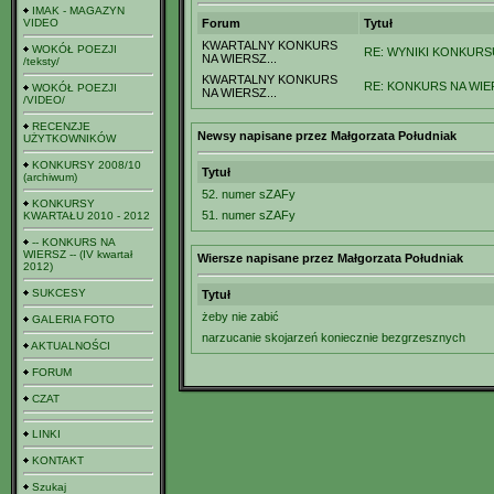
IMAK - MAGAZYN
VIDEO
Forum
Tytuł
KWARTALNY KONKURS
WOKÓŁ POEZJI
RE: WYNIKI KONKURSU
NA WIERSZ...
/teksty/
KWARTALNY KONKURS
RE: KONKURS NA WIERS
WOKÓŁ POEZJI
NA WIERSZ...
/VIDEO/
RECENZJE
Newsy napisane przez Małgorzata Południak
UŻYTKOWNIKÓW
KONKURSY 2008/10
Tytuł
(archiwum)
52. numer sZAFy
KONKURSY
51. numer sZAFy
KWARTAŁU 2010 - 2012
-- KONKURS NA
WIERSZ -- (IV kwartał
Wiersze napisane przez Małgorzata Południak
2012)
SUKCESY
Tytuł
żeby nie zabić
GALERIA FOTO
narzucanie skojarzeń koniecznie bezgrzesznych
AKTUALNOŚCI
FORUM
CZAT
LINKI
KONTAKT
Szukaj