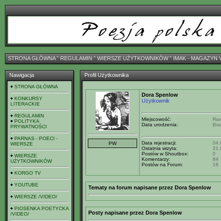
STRONA GŁÓWNA
ˇ
REGULAMIN
ˇ
WIERSZE UŻYTKOWNIKÓW
ˇ
IMAK - MAGAZYN 
Nawigacja
Profil Użytkownika
STRONA GŁÓWNA
Dora Spenlow
KONKURSY
Użytkownik
LITERACKIE
REGULAMIN
Miejscowość:
Raw
POLITYKA
Data urodzenia:
Bra
PRYWATNOŚCI
PARNAS - POECI -
Data rejestracji:
04.
WIERSZE
Ostatnia wizyta:
31.
Postów w Shoutbox:
0
WIERSZE
Komentarzy:
84
UŻYTKOWNIKÓW
Postów na Forum:
18
KORGO TV
YOUTUBE
Tematy na forum napisane przez Dora Spenlow
WIERSZE /VIDEO/
PIOSENKA POETYCKA
Posty napisane przez Dora Spenlow
/VIDEO/