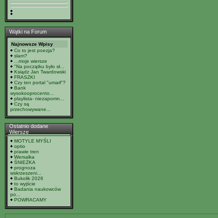
Wątki na Forum
Najnowsze Wpisy
Co to jest poezja?
slam?
...moje wiersze
"Na początku było sł...
Ksiądz Jan Twardowski
FRASZKI
Czy ten portal "umarł"?
Bank
wysokooprocento...
playlista- niezapomn...
Czy są
przechowywane...
Ostatnio dodane
Wiersze
MOTYLE MYŚLI
optio
prawie tren
Wersalka
ŚNIEŻKA
prognoza
wskrzeszeni...
Bukolik 2026
to wyjście
Badania naukowców
po...
POWRACAMY