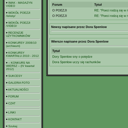
IMAK - MAGAZYN
Forum
Tytuł
VIDEO
O POEZJI
RE: "Poeci rodzą się w 
WOKÓŁ POEZJI
O POEZJI
RE: "Poeci rodzą się w 
/teksty/
WOKÓŁ POEZJI
/VIDEO/
Newsy napisane przez Dora Spenlow
RECENZJE
UŻYTKOWNIKÓW
Wiersze napisane przez Dora Spenlow
KONKURSY 2008/10
(archiwum)
Tytuł
KONKURSY
KWARTAŁU 2010 - 2012
Dory Spenlow sny o potędze
Dora Spenlow uczy się rachunków
-- KONKURS NA
WIERSZ -- (IV kwartał
2012)
SUKCESY
GALERIA FOTO
AKTUALNOŚCI
FORUM
CZAT
LINKI
KONTAKT
Szukaj