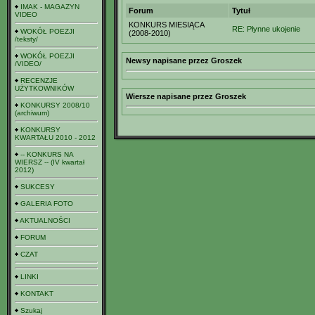
IMAK - MAGAZYN
Forum
Tytuł
VIDEO
KONKURS MIESIĄCA
RE: Płynne ukojenie
WOKÓŁ POEZJI
(2008-2010)
/teksty/
WOKÓŁ POEZJI
Newsy napisane przez Groszek
/VIDEO/
RECENZJE
UŻYTKOWNIKÓW
Wiersze napisane przez Groszek
KONKURSY 2008/10
(archiwum)
KONKURSY
KWARTAŁU 2010 - 2012
-- KONKURS NA
WIERSZ -- (IV kwartał
2012)
SUKCESY
GALERIA FOTO
AKTUALNOŚCI
FORUM
CZAT
LINKI
KONTAKT
Szukaj