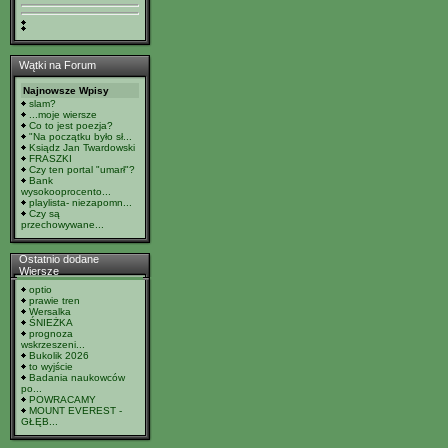
Wątki na Forum
Najnowsze Wpisy
slam?
...moje wiersze
Co to jest poezja?
"Na początku było sł...
Ksiądz Jan Twardowski
FRASZKI
Czy ten portal "umarł"?
Bank
wysokooprocento...
playlista- niezapomn...
Czy są
przechowywane...
Ostatnio dodane
Wiersze
optio
prawie tren
Wersalka
ŚNIEŻKA
prognoza
wskrzeszeni...
Bukolik 2026
to wyjście
Badania naukowców
po...
POWRACAMY
MOUNT EVEREST -
GŁĘB...