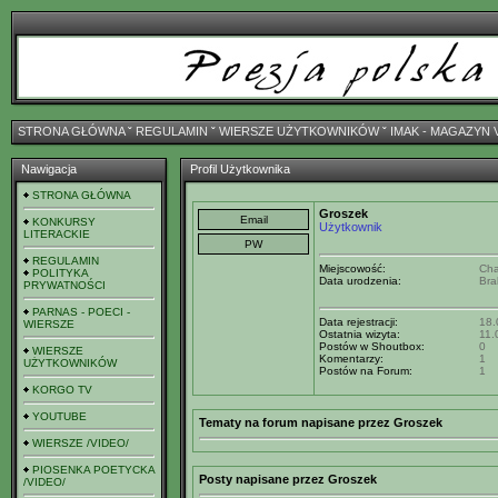
STRONA GŁÓWNA
ˇ
REGULAMIN
ˇ
WIERSZE UŻYTKOWNIKÓW
ˇ
IMAK - MAGAZYN 
Nawigacja
Profil Użytkownika
STRONA GŁÓWNA
Groszek
KONKURSY
Użytkownik
LITERACKIE
REGULAMIN
Miejscowość:
Cha
POLITYKA
Data urodzenia:
Bra
PRYWATNOŚCI
PARNAS - POECI -
Data rejestracji:
18.
WIERSZE
Ostatnia wizyta:
11.
Postów w Shoutbox:
0
WIERSZE
Komentarzy:
1
UŻYTKOWNIKÓW
Postów na Forum:
1
KORGO TV
YOUTUBE
Tematy na forum napisane przez Groszek
WIERSZE /VIDEO/
PIOSENKA POETYCKA
Posty napisane przez Groszek
/VIDEO/