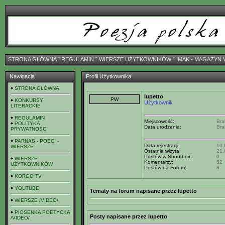
STRONA GŁÓWNA
ˇ
REGULAMIN
ˇ
WIERSZE UŻYTKOWNIKÓW
ˇ
IMAK - MAGAZYN 
Nawigacja
Profil Użytkownika
STRONA GŁÓWNA
lupetto
KONKURSY
Użytkownik
LITERACKIE
REGULAMIN
Miejscowość:
Bra
POLITYKA
Data urodzenia:
Bra
PRYWATNOŚCI
PARNAS - POECI -
Data rejestracji:
10.
WIERSZE
Ostatnia wizyta:
21.
Postów w Shoutbox:
0
WIERSZE
Komentarzy:
52
UŻYTKOWNIKÓW
Postów na Forum:
8
KORGO TV
YOUTUBE
Tematy na forum napisane przez lupetto
WIERSZE /VIDEO/
PIOSENKA POETYCKA
Posty napisane przez lupetto
/VIDEO/