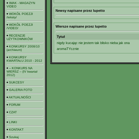
IMAK - MAGAZYN
VIDEO
Newsy napisane przez lupetto
WOKÓŁ POEZJI
/teksty/
WOKÓŁ POEZJI
Wiersze napisane przez lupetto
/VIDEO/
RECENZJE
Tytuł
UŻYTKOWNIKÓW
nigdy kucając nie jestem tak blisko nieba jak ona
KONKURSY 2008/10
aromaTYcznie
(archiwum)
KONKURSY
KWARTAŁU 2010 - 2012
-- KONKURS NA
WIERSZ -- (IV kwartał
2012)
SUKCESY
GALERIA FOTO
AKTUALNOŚCI
FORUM
CZAT
LINKI
KONTAKT
Szukaj