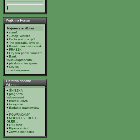
Wątki na Forum
Najnowsze Wpisy
slam?
...moje wiersze
Co to jest poezja?
"Na początku było sł...
Ksiądz Jan Twardowski
FRASZKI
Czy ten portal "umarł"?
Bank
wysokooprocento...
playlista- niezapomn...
Czy są
przechowywane...
Ostatnio dodane
Wiersze
ŚNIEŻKA
prognoza
wskrzeszeni...
Bukolik 2026
to wyjście
Badania naukowców
po...
POWRACAMY
MOUNT EVEREST -
GŁĘB...
Otul mnie
Piękna śmierć
Żniwna błahostka