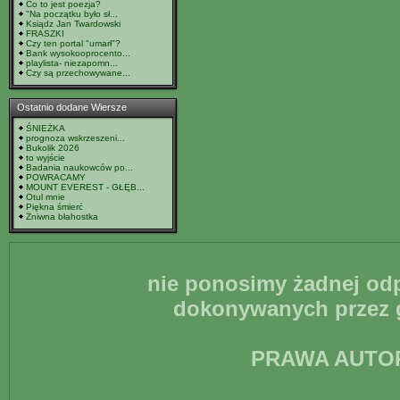
Co to jest poezja?
"Na początku było sł...
Ksiądz Jan Twardowski
FRASZKI
Czy ten portal "umarł"?
Bank wysokooprocento...
playlista- niezapomn...
Czy są przechowywane...
Ostatnio dodane Wiersze
ŚNIEŻKA
prognoza wskrzeszeni...
Bukolik 2026
to wyjście
Badania naukowców po...
POWRACAMY
MOUNT EVEREST - GŁĘB...
Otul mnie
Piękna śmierć
Żniwna błahostka
nie ponosimy żadnej odp
dokonywanych przez g
PRAWA AUTO