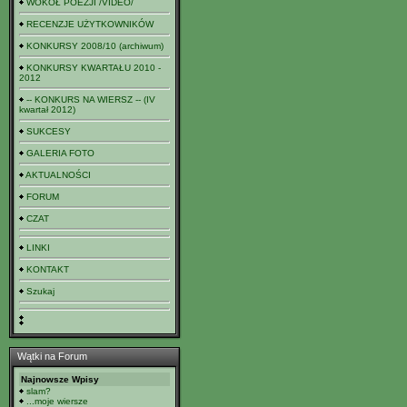
WOKÓŁ POEZJI /VIDEO/
RECENZJE UŻYTKOWNIKÓW
KONKURSY 2008/10 (archiwum)
KONKURSY KWARTAŁU 2010 -
2012
-- KONKURS NA WIERSZ -- (IV
kwartał 2012)
SUKCESY
GALERIA FOTO
AKTUALNOŚCI
FORUM
CZAT
LINKI
KONTAKT
Szukaj
Wątki na Forum
Najnowsze Wpisy
slam?
...moje wiersze