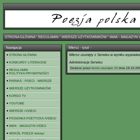
STRONA GŁÓWNA
ˇ
REGULAMIN
ˇ
WIERSZE UŻYTKOWNIKÓW
ˇ
IMAK - MAGAZYN 
Nawigacja
Wiersz - tytuł: -
Wiersz usunięty z Serwisu w wyniku wypowiedz
STRONA GŁÓWNA
Administracja Serwisu
KONKURSY LITERACKIE
Dodane przez
konto usunięte 10
dnia 19.10.200
REGULAMIN
POLITYKA PRYWATNOŚCI
PARNAS - POECI - WIERSZE
WIERSZE UŻYTKOWNIKÓW
KORGO TV
YOUTUBE
WIERSZE /VIDEO/
PIOSENKA POETYCKA /VIDEO/
IMAK - MAGAZYN VIDEO
WOKÓŁ POEZJI /teksty/