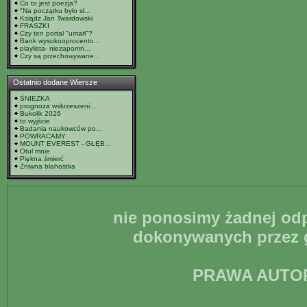
Co to jest poezja?
"Na początku było sł...
Ksiądz Jan Twardowski
FRASZKI
Czy ten portal "umarł"?
Bank wysokooprocento...
playlista- niezapomn...
Czy są przechowywane...
Ostatnio dodane Wiersze
ŚNIEŻKA
prognoza wskrzeszeni...
Bukolik 2026
to wyjście
Badania naukowców po...
POWRACAMY
MOUNT EVEREST - GŁĘB...
Otul mnie
Piękna śmierć
Żniwna błahostka
nie ponosimy żadnej odp
dokonywanych przez g
PRAWA AUTO