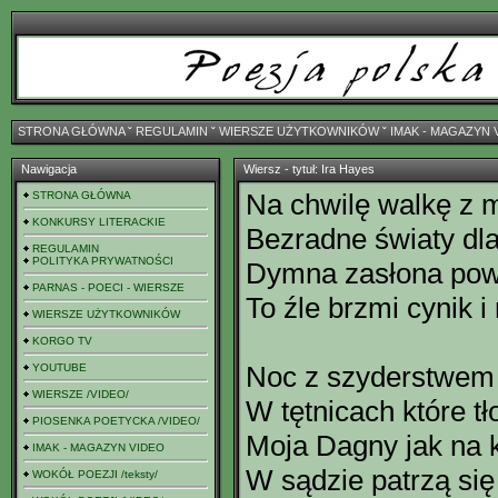
STRONA GŁÓWNA
ˇ
REGULAMIN
ˇ
WIERSZE UŻYTKOWNIKÓW
ˇ
IMAK - MAGAZYN 
Nawigacja
Wiersz - tytuł: Ira Hayes
Na chwilę walkę z
STRONA GŁÓWNA
KONKURSY LITERACKIE
Bezradne światy dla
REGULAMIN
POLITYKA PRYWATNOŚCI
Dymna zasłona pow
PARNAS - POECI - WIERSZE
To źle brzmi cynik i
WIERSZE UŻYTKOWNIKÓW
KORGO TV
Noc z szyderstwem
YOUTUBE
WIERSZE /VIDEO/
W tętnicach które t
PIOSENKA POETYCKA /VIDEO/
Moja Dagny jak na 
IMAK - MAGAZYN VIDEO
W sądzie patrzą si
WOKÓŁ POEZJI /teksty/