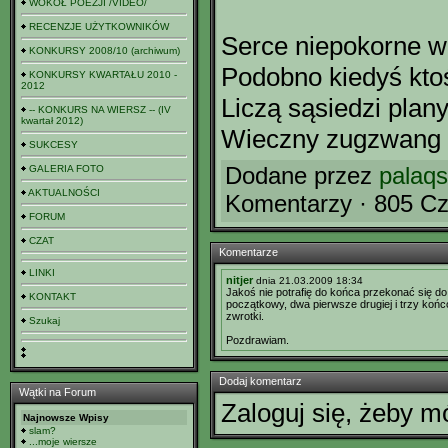
WOKÓŁ POEZJI /VIDEO/
RECENZJE UŻYTKOWNIKÓW
Serce niepokorne w
KONKURSY 2008/10 (archiwum)
Podobno kiedyś ktoś
KONKURSY KWARTAŁU 2010 -
2012
Liczą sąsiedzi plany
-- KONKURS NA WIERSZ -- (IV
kwartał 2012)
Wieczny zugzwang 
SUKCESY
Dodane przez
palaqs
GALERIA FOTO
AKTUALNOŚCI
Komentarzy · 805 Cz
FORUM
CZAT
Komentarze
LINKI
nitjer
dnia 21.03.2009 18:34
Jakoś nie potrafię do końca przekonać się do t
KONTAKT
początkowy, dwa pierwsze drugiej i trzy końcow
zwrotki.
Szukaj
Pozdrawiam.
Dodaj komentarz
Wątki na Forum
Zaloguj się, żeby 
Najnowsze Wpisy
slam?
...moje wiersze