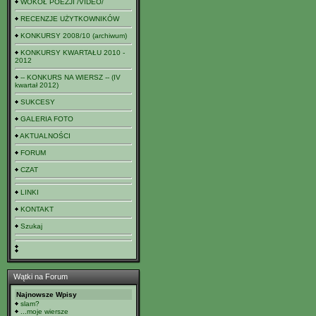
WOKÓŁ POEZJI /VIDEO/
RECENZJE UŻYTKOWNIKÓW
KONKURSY 2008/10 (archiwum)
KONKURSY KWARTAŁU 2010 -
2012
-- KONKURS NA WIERSZ -- (IV
kwartał 2012)
SUKCESY
GALERIA FOTO
AKTUALNOŚCI
FORUM
CZAT
LINKI
KONTAKT
Szukaj
Wątki na Forum
Najnowsze Wpisy
slam?
...moje wiersze