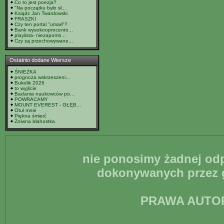
Co to jest poezja?
"Na początku było sł...
Ksiądz Jan Twardowski
FRASZKI
Czy ten portal "umarł"?
Bank wysokooprocento...
playlista- niezapomn...
Czy są przechowywane...
Ostatnio dodane Wiersze
ŚNIEŻKA
prognoza wskrzeszeni...
Bukolik 2026
to wyjście
Badania naukowców po...
POWRACAMY
MOUNT EVEREST - GŁĘB...
Otul mnie
Piękna śmierć
Żniwna błahostka
nie ponosimy żadnej odp
dokonywanych przez g
PRAWA AUTO