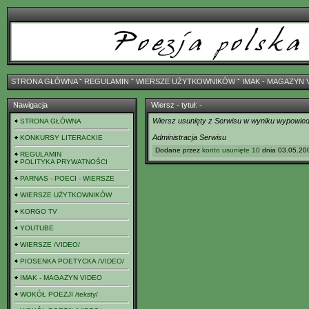
STRONA GŁÓWNA
ˇ
REGULAMIN
ˇ
WIERSZE UŻYTKOWNIKÓW
ˇ
IMAK - MAGAZYN 
Nawigacja
Wiersz - tytuł: -
Wiersz usunięty z Serwisu w wyniku wypowiedz
STRONA GŁÓWNA
Administracja Serwisu
KONKURSY LITERACKIE
Dodane przez
konto usunięte 10
dnia 03.05.200
REGULAMIN
POLITYKA PRYWATNOŚCI
PARNAS - POECI - WIERSZE
WIERSZE UŻYTKOWNIKÓW
KORGO TV
YOUTUBE
WIERSZE /VIDEO/
PIOSENKA POETYCKA /VIDEO/
IMAK - MAGAZYN VIDEO
WOKÓŁ POEZJI /teksty/