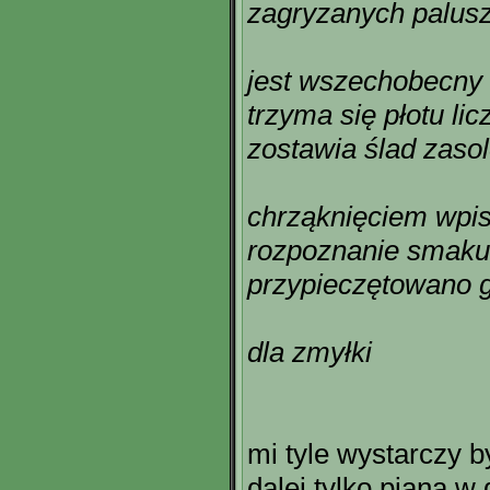
zagryzanych palus
jest wszechobecny
trzyma się płotu li
zostawia ślad zaso
chrząknięciem wpi
rozpoznanie smaku
przypieczętowano 
dla zmyłki
mi tyle wystarczy 
dalej tylko piana w 