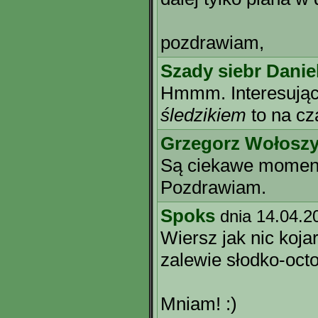
pozdrawiam,
Szady siebr Danie
Hmmm. Interesujący
śledzikiem
to na cz
Grzegorz Wołosz
Są ciekawe momenty
Pozdrawiam.
Spoks
dnia 14.04.2
Wiersz jak nic kojar
zalewie słodko-oct
Mniam! :)