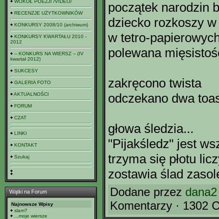
WOKÓŁ POEZJI /VIDEO/
początek narodzin b
RECENZJE UŻYTKOWNIKÓW
dziecko rozkoszy w
KONKURSY 2008/10 (archiwum)
w tetro-papierowyc
KONKURSY KWARTAŁU 2010 -
2012
polewana mięsistoś
-- KONKURS NA WIERSZ -- (IV
kwartał 2012)
SUKCESY
zakręcono twista
GALERIA FOTO
odczekano dwa toas
AKTUALNOŚCI
FORUM
CZAT
głowa śledzia...
LINKI
"Pijakśledz" jest w
KONTAKT
trzyma się płotu li
Szukaj
zostawia ślad zasol
Dodane przez
dana2
Wątki na Forum
Komentarzy · 1302 C
Najnowsze Wpisy
slam?
...moje wiersze