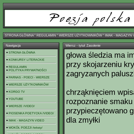
STRONA GŁÓWNA
ˇ
REGULAMIN
ˇ
WIERSZE UŻYTKOWNIKÓW
ˇ
IMAK - MAGAZYN 
Nawigacja
Wiersz - tytuł: Zasolenie
głowa śledzia ma i
STRONA GŁÓWNA
KONKURSY LITERACKIE
przy skojarzeniu kr
REGULAMIN
POLITYKA PRYWATNOŚCI
zagryzanych palus
PARNAS - POECI - WIERSZE
WIERSZE UŻYTKOWNIKÓW
chrząknięciem wpi
KORGO TV
rozpoznanie smaku s
YOUTUBE
WIERSZE /VIDEO/
przypieczętowano 
PIOSENKA POETYCKA /VIDEO/
dla zmyłki
IMAK - MAGAZYN VIDEO
WOKÓŁ POEZJI /teksty/