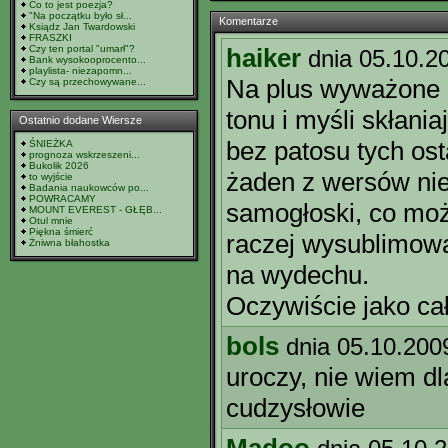
Co to jest poezja?
"Na początku było sł...
Komentarze
Ksiądz Jan Twardowski
FRASZKI
Czy ten portal "umarł"?
haiker
dnia 05.10.2
Bank wysokooprocento...
playlista- niezapomn...
Na plus wyważone 
Czy są przechowywane...
tonu i myśli skłani
Ostatnio dodane Wiersze
bez patosu tych ost
ŚNIEŻKA
prognoza wskrzeszeni...
Bukolik 2026
żaden z wersów nie
to wyjście
Badania naukowców po...
POWRACAMY
samogłoski, co moż
MOUNT EVEREST - GŁĘB...
Otul mnie
Piękna śmierć
raczej wysublimowa
Żniwna błahostka
na wydechu.
Oczywiście jako cał
bols
dnia 05.10.200
uroczy, nie wiem d
cudzysłowie