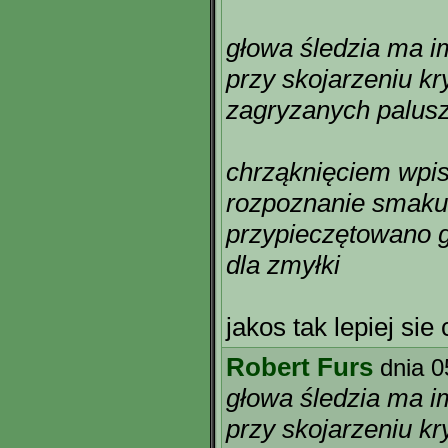
głowa śledzia ma i
przy skojarzeniu kr
zagryzanych palus
chrząknięciem wpi
rozpoznanie smaku s
przypieczętowano 
dla zmyłki
jakos tak lepiej sie
Robert Furs
dnia 0
głowa śledzia ma i
przy skojarzeniu kr