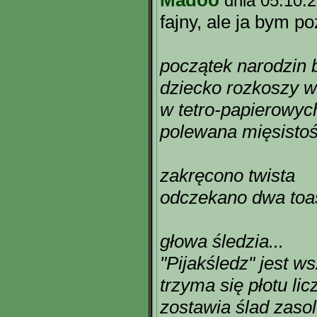
Madoo
dnia 05.10.
fajny, ale ja bym p
początek narodzin 
dziecko rozkoszy 
w tetro-papierowyc
polewana mięsisto
zakręcono twista
odczekano dwa toas
głowa śledzia...
"Pijakśledz" jest 
trzyma się płotu li
zostawia ślad zaso