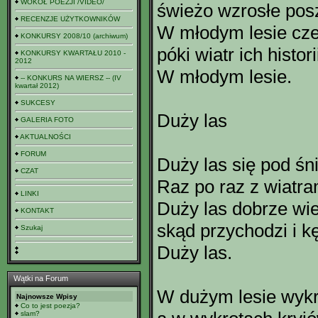
WOKÓŁ POEZJI /VIDEO/
świeżo wzrosłe pos
RECENZJE UŻYTKOWNIKÓW
W młodym lesie cze
KONKURSY 2008/10 (archiwum)
póki wiatr ich histor
KONKURSY KWARTAŁU 2010 -
2012
W młodym lesie.
-- KONKURS NA WIERSZ -- (IV
kwartał 2012)
SUKCESY
Duży las
GALERIA FOTO
AKTUALNOŚCI
FORUM
Duży las się pod śn
CZAT
Raz po raz z wiatra
LINKI
Duży las dobrze wie
KONTAKT
skąd przychodzi i k
Szukaj
Duży las.
Wątki na Forum
W dużym lesie wykr
Najnowsze Wpisy
Co to jest poezja?
slam?