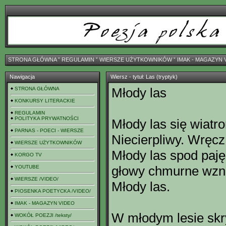
STRONA GŁÓWNA
ˇ
REGULAMIN
ˇ
WIERSZE UŻYTKOWNIKÓW
ˇ
IMAK - MAGAZYN 
Nawigacja
Wiersz - tytuł: Las (tryptyk)
Młody las
STRONA GŁÓWNA
KONKURSY LITERACKIE
REGULAMIN
POLITYKA PRYWATNOŚCI
Młody las się wiatro
PARNAS - POECI - WIERSZE
Niecierpliwy. Wręcz
WIERSZE UŻYTKOWNIKÓW
Młody las spod paję
KORGO TV
głowy chmurne wzni
YOUTUBE
WIERSZE /VIDEO/
Młody las.
PIOSENKA POETYCKA /VIDEO/
IMAK - MAGAZYN VIDEO
W młodym lesie skr
WOKÓŁ POEZJI /teksty/