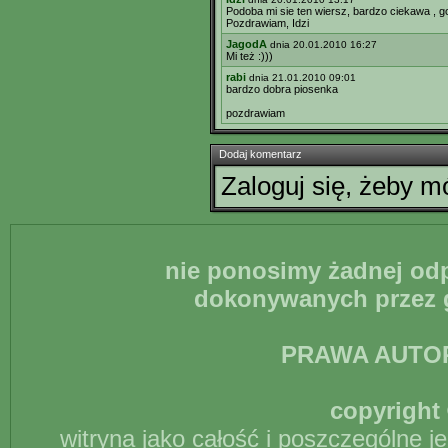
Podoba mi sie ten wiersz, bardzo ciekawa , g
Pozdrawiam, Idzi
JagodA
dnia 20.01.2010 16:27
Mi też :)))
rabi
dnia 21.01.2010 09:01
bardzo dobra piosenka
pozdrawiam
Dodaj komentarz
Zaloguj się, żeby 
nie ponosimy żadnej odp
dokonywanych przez g
PRAWA AUTO
copyright 
witryna jako całość i poszczególne j