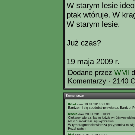
W starym lesie ide
ptak wtóruje. W krą
W starym lesie.
Już czas?
19 maja 2009 r.
Dodane przez
WMI
d
Komentarzy · 2140 C
Komentarze
IRGA
dnia 19.01.2010 21:08
Bardzo mi się spodobał ten wiersz. Bardzo. 
leosia
dnia 20.01.2010 10:21
Ciekawy wiersz, las to ludzie w różnym wieku
Na ich środku lis się wygrzewa.
W tym fragmencie wiersza przypomina mi się s
Pozdrawiam
Idzi
dnia 20.01.2010 13:17