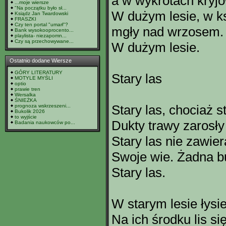
a w wykrotach kryjó
...moje wiersze
"Na początku było sł...
W dużym lesie, w ks
Ksiądz Jan Twardowski
FRASZKI
Czy ten portal "umarł"?
mgły nad wrzosem. I
Bank wysokooprocento...
playlista- niezapomn...
Czy są przechowywane...
W dużym lesie.
Ostatnio dodane Wiersze
GÓRY LITERATURY
Stary las
MOTYLE MYŚLI
optio
prawie tren
Wersalka
ŚNIEŻKA
Stary las, chociaż st
prognoza wskrzeszeni...
Bukolik 2026
to wyjście
Dukty trawy zarosły
Badania naukowców po...
Stary las nie zawie
Swoje wie. Żadna bu
Stary las.
W starym lesie łysie
Na ich środku lis s