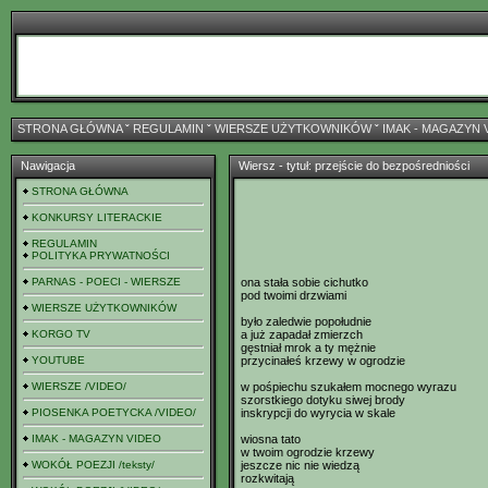
STRONA GŁÓWNA
ˇ
REGULAMIN
ˇ
WIERSZE UŻYTKOWNIKÓW
ˇ
IMAK - MAGAZYN 
Nawigacja
Wiersz - tytuł: przejście do bezpośredniości
STRONA GŁÓWNA
KONKURSY LITERACKIE
REGULAMIN
POLITYKA PRYWATNOŚCI
PARNAS - POECI - WIERSZE
ona stała sobie cichutko
pod twoimi drzwiami
WIERSZE UŻYTKOWNIKÓW
było zaledwie popołudnie
KORGO TV
a już zapadał zmierzch
gęstniał mrok a ty mężnie
YOUTUBE
przycinałeś krzewy w ogrodzie
WIERSZE /VIDEO/
w pośpiechu szukałem mocnego wyrazu
szorstkiego dotyku siwej brody
PIOSENKA POETYCKA /VIDEO/
inskrypcji do wyrycia w skale
IMAK - MAGAZYN VIDEO
wiosna tato
w twoim ogrodzie krzewy
WOKÓŁ POEZJI /teksty/
jeszcze nic nie wiedzą
rozkwitają