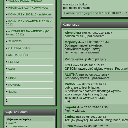
WOKÓŁ POEZJI /VIDEO/
ona stoi cichutko
RECENZJE UŻYTKOWNIKÓW
pod moimi drzwiami
Dodane przez
gregm
dnia 07.05.2010 13:19 ˇ 1
KONKURSY 2008/10 (archiwum)
KONKURSY KWARTAŁU 2010 -
2012
Komentarze
-- KONKURS NA WIERSZ -- (IV
wiercipieta
dnia 07.05.2010 13:37
kwartał 2012)
podoba mi się :) pozdrawiam
SUKCESY
stepowy
dnia 07.05.2010 13:44
Dotknąłem mojej, siwiejącej,
GALERIA FOTO
pomyślałem o jego - siwej.
Ile my już mamy wiosen?
AKTUALNOŚCI
Mocny wyraz, jestem przejęty.
FORUM
IRGA
dnia 07.05.2010 15:22
GREGM, stworzyłeś piękny wiersz. Pozdrawi
CZAT
ALUTKA
dnia 07.05.2010 16:17
LINKI
Jest dobry wiersz - pozdrawiam
Madoo
dnia 07.05.2010 16:49
KONTAKT
dobry, ale to jest b. ladne:
w pośpiechu szukałem mocnego wyrazu
Szukaj
szorstkiego dotyku siwej brody
inskrypcji do wyrycia w skale
:))))
JagodA
dnia 07.05.2010 19:30
Piękny wiersz.
Wątki na Forum
Janina
dnia 07.05.2010 20:43
Najnowsze Wpisy
Też, jak powyżej. To ważna umiejętność, mówi
slam?
Elżbieta
...moje wiersze
dnia 07.05.2010 21:52