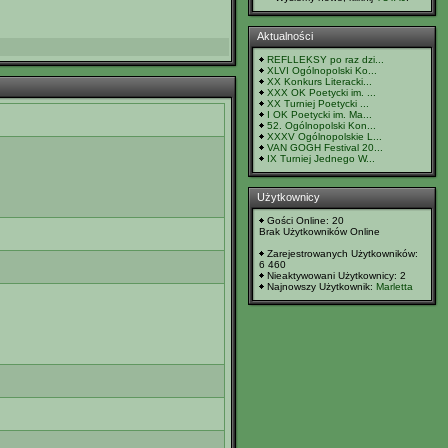
Aktualności
REFLLEKSY po raz dzi...
XLVI Ogólnopolski Ko...
XX Konkurs Literacki...
XXX OK Poetycki im. ...
XX Turniej Poetycki ...
I OK Poetycki im. Ma...
52. Ogólnopolski Kon...
XXXV Ogólnopolskie L...
VAN GOGH Festival 20...
IX Turniej Jednego W...
Użytkownicy
Gości Online: 20
Brak Użytkowników Online
Zarejestrowanych Użytkowników:
6 460
Nieaktywowani Użytkownicy: 2
Najnowszy Użytkownik:
Marletta