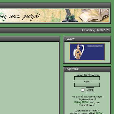
Czwartek, 06.08.2026
Pajacyk
Logowanie
Nazwa Użytkownika
Hasło
Nie jesteś jeszcze naszym
Użytkownikiem?
Kilknij TUTAJ
żeby się
zarejestrować.
Zapomniane hasło?
Wyślemy nowe, kliknij
TUTAJ
.