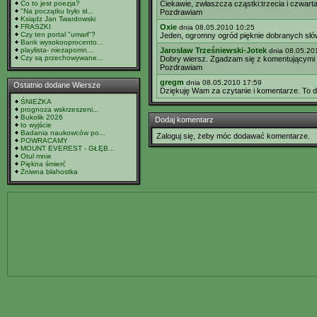
Co to jest poezja?
Ciekawie, zwłaszcza cząstki:trzecia i czwarta
"Na początku było sł...
Pozdrawiam
Ksiądz Jan Twardowski
FRASZKI
Oxie
dnia 08.05.2010 10:25
Czy ten portal "umarł"?
Jeden, ogromny ogród pięknie dobranych słó
Bank wysokooprocento...
playlista- niezapomn...
Jarosław Trześniewski-Jotek
dnia 08.05.20
Czy są przechowywane...
Dobry wiersz. Zgadzam się z komentującymi
Pozdrawiam
gregm
dnia 08.05.2010 17:59
Ostatnio dodane Wiersze
Dziękuję Wam za czytanie i komentarze. To 
ŚNIEŻKA
prognoza wskrzeszeni...
Bukolik 2026
Dodaj komentarz
to wyjście
Badania naukowców po...
Zaloguj się, żeby móc dodawać komentarze.
POWRACAMY
MOUNT EVEREST - GŁĘB...
Otul mnie
Piękna śmierć
Żniwna błahostka