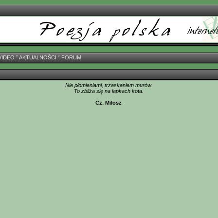
VIDEO
ˇ
AKTUALNOŚCI
ˇ
FORUM
Nie płomieniami, trzaskaniem murów.
To zbliża się na łapkach kota.
Cz. Miłosz