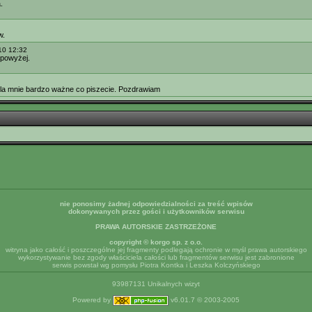
.
w.
10 12:32
 powyżej.
dla mnie bardzo ważne co piszecie. Pozdrawiam
nie ponosimy żadnej odpowiedzialności za treść wpisów
dokonywanych przez gości i użytkowników serwisu
PRAWA AUTORSKIE ZASTRZEŻONE
copyright © korgo sp. z o.o.
witryna jako całość i poszczególne jej fragmenty podlegają ochronie w myśl prawa autorskiego
wykorzystywanie bez zgody właściciela całości lub fragmentów serwisu jest zabronione
serwis powstał wg pomysłu Piotra Kontka i Leszka Kolczyńskiego
93987131 Unikalnych wizyt
Powered by
v6.01.7 © 2003-2005