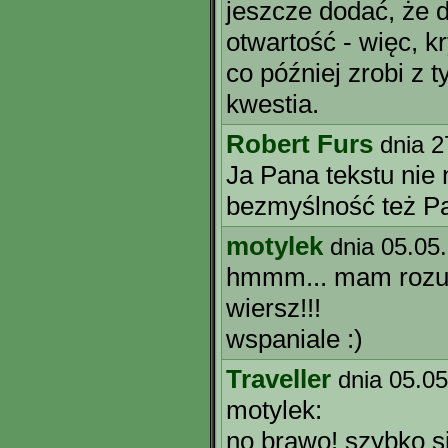
jeszcze dodać, że 
otwartość - więc, kr
co później zrobi z t
kwestia.
Robert Furs
dnia 2
Ja Pana tekstu nie
bezmyślność też P
motylek
dnia 05.05
hmmm... mam rozumi
wiersz!!!
wspaniale :)
Traveller
dnia 05.0
motylek:
no brawo! szybko si