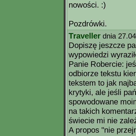
nowości. :)
Pozdrówki.
Traveller
dnia 27.0
Dopiszę jeszcze pa
wypowiedzi wyraził
Panie Robercie: jeś
odbiorze tekstu kie
tekstem to jak naj
krytyki, ale jeśli p
spowodowane moimi
na takich komentar
świecie mi nie zale
A propos "nie prze