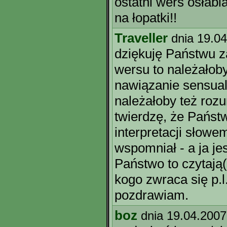
ostatni wers osłabi
na łopatki!!
Traveller
dnia 19.0
dziękuję Państwu za
wersu to należałoby
nawiązanie sensual
należałoby też rozu
twierdzę, że Państw
interpretacji słowe
wspomniał - a ja je
Państwo to czytają
kogo zwraca się p.l.
pozdrawiam.
boz
dnia 19.04.2007