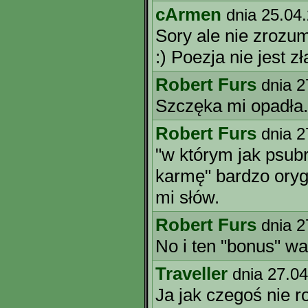
cArmen
dnia 25.04
Sory ale nie zrozu
:) Poezja nie jest zła
Robert Furs
dnia 2
Szczęka mi opadła. 
Robert Furs
dnia 2
"w którym jak psub
karmę" bardzo orygi
mi słów.
Robert Furs
dnia 2
No i ten "bonus" wal
Traveller
dnia 27.0
Ja jak czegoś nie r