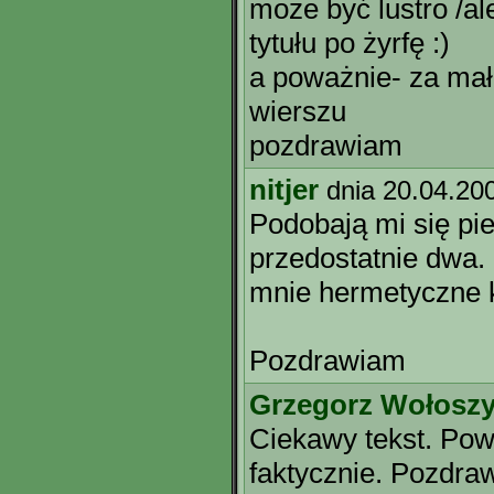
może być lustro /al
tytułu po żyrfę :)
a poważnie- za ma
wierszu
pozdrawiam
nitjer
dnia 20.04.20
Podobają mi się pie
przedostatnie dwa. 
mnie hermetyczne 
Pozdrawiam
Grzegorz Wołosz
Ciekawy tekst. Pow
faktycznie. Pozdra