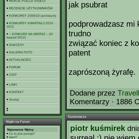
WOKÓŁ POEZJI /VIDEO/
jak psubrat
RECENZJE UŻYTKOWNIKÓW
KONKURSY 2008/10 (archiwum)
podprowadzasz mi k
KONKURSY KWARTAŁU 2010 -
2012
trudno
-- KONKURS NA WIERSZ -- (IV
kwartał 2012)
związać koniec z k
SUKCESY
patent
GALERIA FOTO
AKTUALNOŚCI
FORUM
zaprószoną żyrafę.
CZAT
LINKI
Dodane przez
Travel
KONTAKT
Komentarzy · 1886 C
Szukaj
Komentarze
Wątki na Forum
piotr kuśmirek
dni
Najnowsze Wpisy
Co to jest poezja?
surreal :) nie wiem
slam?