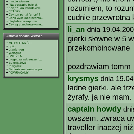
...moje wiersze
"Na początku było sł...
rozumiem, to rozu
Ksiądz Jan Twardowski
FRASZKI
Czy ten portal "umarł"?
cudnie przewrotna k
Bank wysokooprocento...
playlista- niezapomn...
Czy są przechowywane...
li_an
dnia 19.04.200
Ostatnio dodane Wiersze
gierki słowne w 5 w
MOTYLE MYŚLI
przekombinowane
optio
prawie tren
Wersalka
ŚNIEŻKA
prognoza wskrzeszeni...
Bukolik 2026
pozdrawiam tomm
to wyjście
Badania naukowców po...
POWRACAMY
krysmys
dnia 19.04
ładne gierki, ale t
żyrafy. ja nie mam.
captain howdy
dni
owszem. zwraca uw
traveller inaczej ni