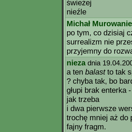
świeżej
nieźle
Michał Murowanie
po tym, co dzisiaj 
surrealizm nie prze
przyjemny do rozwa
nieza
dnia 19.04.20
a ten
balast
to tak s
? chyba tak, bo ba
głupi brak enterka
jak trzeba
i dwa pierwsze wer
trochę mniej aż do
fajny fragm.