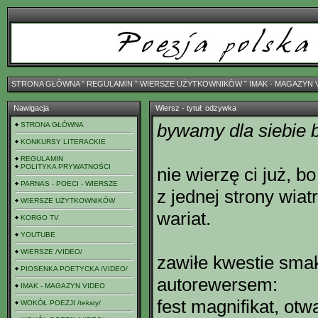
STRONA GŁÓWNA
ˇ
REGULAMIN
ˇ
WIERSZE UŻYTKOWNIKÓW
ˇ
IMAK - MAGAZYN 
Nawigacja
Wiersz - tytuł: odzywka
bywamy dla siebie
STRONA GŁÓWNA
KONKURSY LITERACKIE
REGULAMIN
POLITYKA PRYWATNOŚCI
nie wierzę ci już, b
PARNAS - POECI - WIERSZE
z jednej strony wiat
WIERSZE UŻYTKOWNIKÓW
wariat.
KORGO TV
YOUTUBE
WIERSZE /VIDEO/
zawiłe kwestie sma
PIOSENKA POETYCKA /VIDEO/
autorewersem:
IMAK - MAGAZYN VIDEO
fest magnifikat, ot
WOKÓŁ POEZJI /teksty/