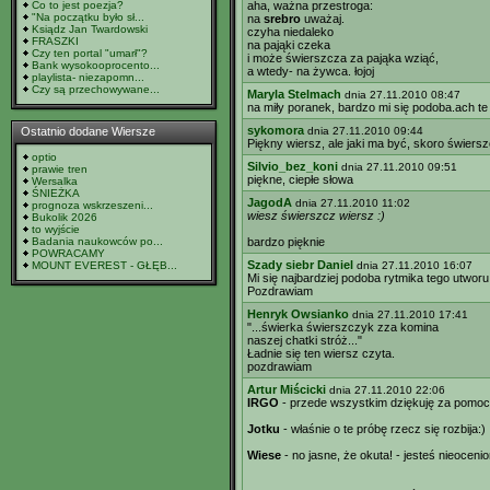
Co to jest poezja?
aha, ważna przestroga:
"Na początku było sł...
na
srebro
uważaj.
Ksiądz Jan Twardowski
czyha niedaleko
FRASZKI
na pająki czeka
Czy ten portal "umarł"?
i może świerszcza za pająka wziąć,
Bank wysokooprocento...
a wtedy- na żywca. łojoj
playlista- niezapomn...
Czy są przechowywane...
Maryla Stelmach
dnia 27.11.2010 08:47
na miły poranek, bardzo mi się podoba.ach te
sykomora
Ostatnio dodane Wiersze
dnia 27.11.2010 09:44
Piękny wiersz, ale jaki ma być, skoro świers
optio
Silvio_bez_koni
dnia 27.11.2010 09:51
prawie tren
piękne, ciepłe słowa
Wersalka
ŚNIEŻKA
JagodA
dnia 27.11.2010 11:02
prognoza wskrzeszeni...
wiesz świerszcz wiersz :)
Bukolik 2026
to wyjście
Badania naukowców po...
bardzo pięknie
POWRACAMY
Szady siebr Daniel
MOUNT EVEREST - GŁĘB...
dnia 27.11.2010 16:07
Mi się najbardziej podoba rytmika tego utwor
Pozdrawiam
Henryk Owsianko
dnia 27.11.2010 17:41
"...świerka świerszczyk zza komina
naszej chatki stróż..."
Ładnie się ten wiersz czyta.
pozdrawiam
Artur Miścicki
dnia 27.11.2010 22:06
IRGO
- przede wszystkim dziękuję za pomoc...
Jotku
- właśnie o te próbę rzecz się rozbija:)
Wiese
- no jasne, że okuta! - jesteś nieoceni