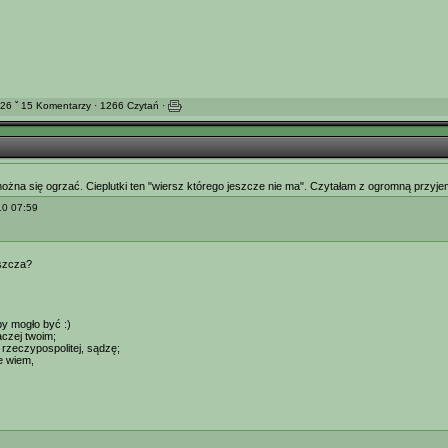
26 ˇ 15 Komentarzy · 1266 Czytań ·
 można się ogrzać. Cieplutki ten "wiersz którego jeszcze nie ma". Czytałam z ogromną przyj
10 07:59
rszcza?
by mogło być :)
aczej twoim;
 rzeczypospolitej, sądzę;
ie wiem,