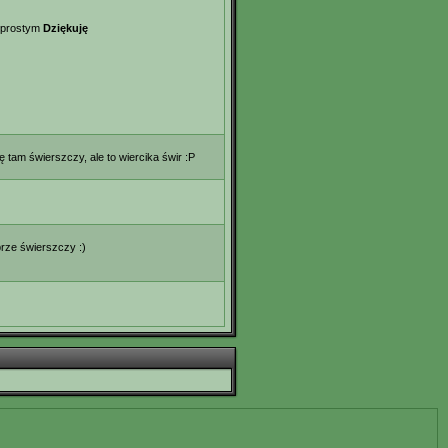
ę prostym
Dziękuję
ię tam świerszczy, ale to wiercika świr :P
obrze świerszczy :)