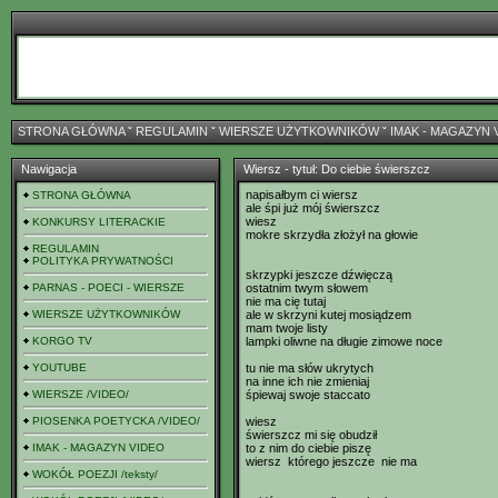
STRONA GŁÓWNA
ˇ
REGULAMIN
ˇ
WIERSZE UŻYTKOWNIKÓW
ˇ
IMAK - MAGAZYN 
Nawigacja
Wiersz - tytuł: Do ciebie świerszcz
napisałbym ci wiersz
STRONA GŁÓWNA
ale śpi już mój świerszcz
wiesz
KONKURSY LITERACKIE
mokre skrzydła złożył na głowie
REGULAMIN
POLITYKA PRYWATNOŚCI
skrzypki jeszcze dźwięczą
PARNAS - POECI - WIERSZE
ostatnim twym słowem
nie ma cię tutaj
WIERSZE UŻYTKOWNIKÓW
ale w skrzyni kutej mosiądzem
mam twoje listy
KORGO TV
lampki oliwne na długie zimowe noce
YOUTUBE
tu nie ma słów ukrytych
na inne ich nie zmieniaj
WIERSZE /VIDEO/
śpiewaj swoje staccato
PIOSENKA POETYCKA /VIDEO/
wiesz
świerszcz mi się obudził
IMAK - MAGAZYN VIDEO
to z nim do ciebie piszę
wiersz którego jeszcze nie ma
WOKÓŁ POEZJI /teksty/