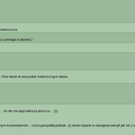
 świerszcze.
zcz pomaga w pisaniu:)
u. Ona niesie te wszystkie świerszczące słowa.
 no nie ma tego wiersza jeszcze... :)))
onym komentatorem... rzeczypospolitej jednak :))) twoim będzie w następnej wersji! jak nic:)