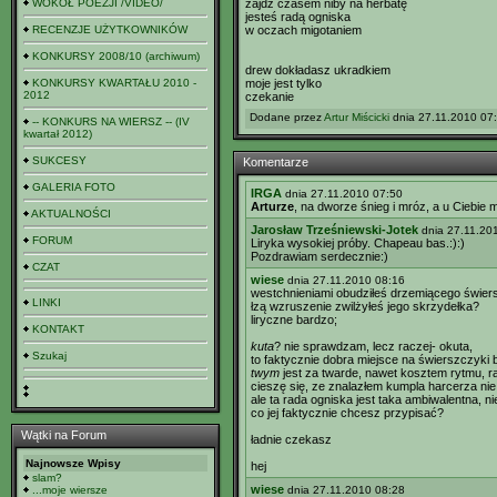
WOKÓŁ POEZJI /VIDEO/
zajdź czasem niby na herbatę
jesteś radą ogniska
RECENZJE UŻYTKOWNIKÓW
w oczach migotaniem
KONKURSY 2008/10 (archiwum)
drew dokładasz ukradkiem
KONKURSY KWARTAŁU 2010 -
moje jest tylko
2012
czekanie
Dodane przez
Artur Miścicki
dnia 27.11.2010 07:
-- KONKURS NA WIERSZ -- (IV
kwartał 2012)
SUKCESY
Komentarze
GALERIA FOTO
IRGA
dnia 27.11.2010 07:50
Arturze
, na dworze śnieg i mróz, a u Ciebie
AKTUALNOŚCI
Jarosław Trześniewski-Jotek
dnia 27.11.20
FORUM
Liryka wysokiej próby. Chapeau bas.:):)
Pozdrawiam serdecznie:)
CZAT
wiese
dnia 27.11.2010 08:16
westchnieniami obudziłeś drzemiącego świe
LINKI
łzą wzruszenie zwilżyłeś jego skrzydełka?
liryczne bardzo;
KONTAKT
kuta
? nie sprawdzam, lecz raczej- okuta,
Szukaj
to faktycznie dobra miejsce na świerszczyki 
twym
jest za twarde, nawet kosztem rytmu, r
cieszę się, ze znalazłem kumpla harcerza nie
ale ta rada ogniska jest taka ambiwalentna, n
co jej faktycznie chcesz przypisać?
Wątki na Forum
ładnie czekasz
Najnowsze Wpisy
hej
slam?
wiese
...moje wiersze
dnia 27.11.2010 08:28