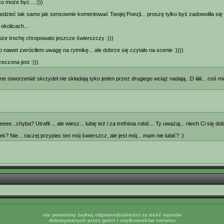
co może być....:)))
iedzieć tak samo jak sensownie komentować Twojej Poezji... proszę tylko byś zadowoliła si
 okolicach...
może trochę chropowato jeszcze świerszczy :)))
o nawet zwróciłem uwagę na rytmikę... ale dobrze się czytało na scenie :))))
zeczona jest :)))
e stworzenia! skrzydeł nie składają tyko jeden przez drugiego wciąż nadają. :D iiiiii... coś m
eee...chyba? Utrafił.... ale wiesz... lubię też i za trefnisia robić... Ty uważaj... niech Ci się d
ek? Nie... raczej przypiec ten mój świerszcz, ale jest mój... mam nie lubić? :)
nie ponosimy żadnej odpowiedzialności za treść wpisów
dokonywanych przez gości i użytkowników serwisu