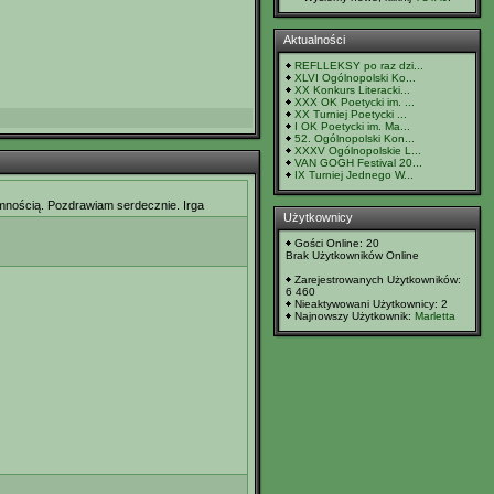
Aktualności
REFLLEKSY po raz dzi...
XLVI Ogólnopolski Ko...
XX Konkurs Literacki...
XXX OK Poetycki im. ...
XX Turniej Poetycki ...
I OK Poetycki im. Ma...
52. Ogólnopolski Kon...
XXXV Ogólnopolskie L...
VAN GOGH Festival 20...
IX Turniej Jednego W...
emnością. Pozdrawiam serdecznie. Irga
Użytkownicy
Gości Online: 20
Brak Użytkowników Online
Zarejestrowanych Użytkowników:
6 460
Nieaktywowani Użytkownicy: 2
Najnowszy Użytkownik:
Marletta