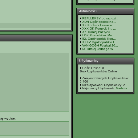
Aktualności
REFLLEKSY po raz dzi...
XLVI Ogólnopolski Ko...
XX Konkurs Literacki...
XXX OK Poetycki im. ...
XX Turniej Poetycki ...
I OK Poetycki im. Ma...
52. Ogólnopolski Kon...
XXXV Ogólnopolskie L...
VAN GOGH Festival 20...
IX Turniej Jednego W...
Użytkownicy
Gości Online: 8
Brak Użytkowników Online
Zarejestrowanych Użytkowników:
6 460
Nieaktywowani Użytkownicy: 2
Najnowszy Użytkownik:
Marletta
się wydaje.