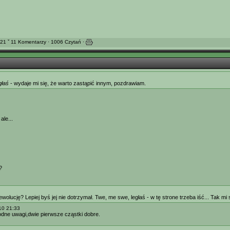
21 ˇ 11 Komentarzy · 1006 Czytań ·
głaś
- wydaje mi się, że warto zastąpić innym, pozdrawiam.
le...
?
olucję? Lepiej byś jej nie dotrzymał. Twe, me swe, ległaś - w tę strone trzeba iść... Tak mi 
10 21:33
godne uwagi,dwie pierwsze cząstki dobre.