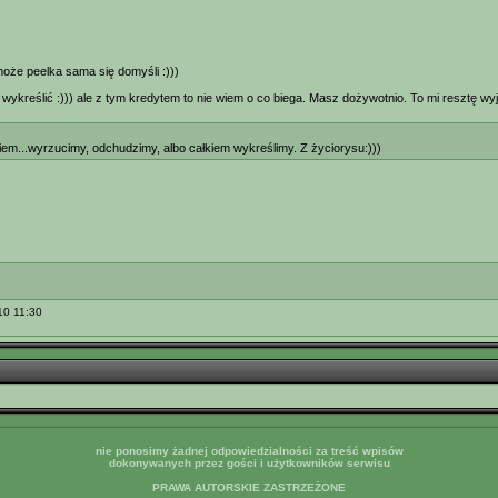
może peelka sama się domyśli :)))
ykreślić :))) ale z tym kredytem to nie wiem o co biega. Masz dożywotnio. To mi resztę wyja
em...wyrzucimy, odchudzimy, albo całkiem wykreślimy. Z życiorysu:)))
10 11:30
nie ponosimy żadnej odpowiedzialności za treść wpisów
dokonywanych przez gości i użytkowników serwisu
PRAWA AUTORSKIE ZASTRZEŻONE