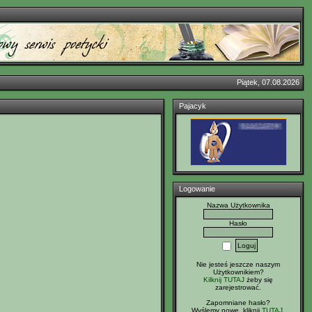
Piątek, 07.08.2026
Pajacyk
Logowanie
Nazwa Użytkownika
Hasło
Nie jesteś jeszcze naszym
Użytkownikiem?
Kilknij TUTAJ
żeby się
zarejestrować.
Zapomniane hasło?
Wyślemy nowe, kliknij
TUTAJ
.