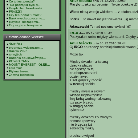
Artur Miścicki
dnia 04.12.2010 22:59
Co to jest poezja?
Marylo
... akurat rozumiem Twoje obiekcje :))
"Na początku było sł...
Ksiądz Jan Twardowski
FRASZKI
Wiese
nie tą wersję wkleiłem .... z telefonu d
Czy ten portal "umarł"?
Bank wysokooprocento...
Jotku
.... to nawet nie jest niewiersz :))) mam t
playlista- niezapomn...
Czy są przechowywane...
Adaszewski
Ty nad poziomy wylatuj :))))
IRGA
dnia 05.12.2010 08:42
Poczytałam sobie między wierszami. Gdyby ws
Ostatnio dodane Wiersze
Artur Miścicki
dnia 05.12.2010 20:44
ŚNIEŻKA
Oj
IRGO
są rzeczy bardziej skomplikowane :))
prognoza wskrzeszeni...
Bukolik 2026
Może tak:
to wyjście
Badania naukowców po...
POWRACAMY
Między światłem a ścianą
MOUNT EVEREST - GŁĘB...
dziecka płaczu
Otul mnie
nie słysząc w tej
Piękna śmierć
kruchoprzestrzeni
Żniwna błahostka
gdzie nawet
z soli goryczy radość
w trzeciej osobie
między myślą a słowem
widząc ciepłokroplistą
linię farbą wodną malowaną
tuż przy brzegu
w drugiej osobie
byłem też
między deskami zbutwiałymi
pomostu powroty
nie brzęczą już
żebraczą miską
prosisz o więcej