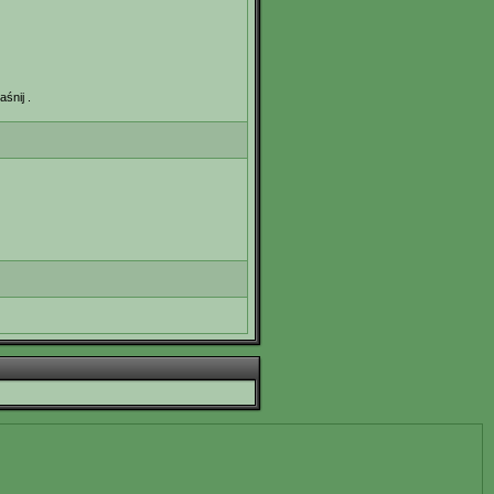
śnij .