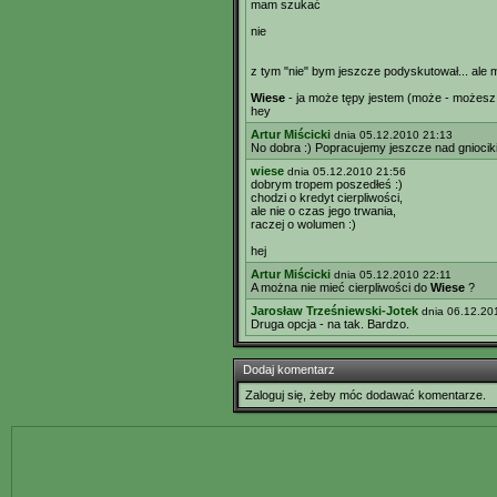
mam szukać
nie
z tym "nie" bym jeszcze podyskutował... ale 
Wiese
- ja może tępy jestem (może - możesz w
hey
Artur Miścicki
dnia 05.12.2010 21:13
No dobra :) Popracujemy jeszcze nad gniociki
wiese
dnia 05.12.2010 21:56
dobrym tropem poszedłeś :)
chodzi o kredyt cierpliwości,
ale nie o czas jego trwania,
raczej o wolumen :)
hej
Artur Miścicki
dnia 05.12.2010 22:11
A można nie mieć cierpliwości do
Wiese
?
Jarosław Trześniewski-Jotek
dnia 06.12.20
Druga opcja - na tak. Bardzo.
Dodaj komentarz
Zaloguj się, żeby móc dodawać komentarze.