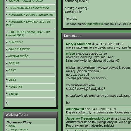
WOKÓŁ POEZJI /VIDEO/
żebraczą miską
RECENZJE UŻYTKOWNIKÓW
proszę o więcej
szukaj mnie
KONKURSY 2008/10 (archiwum)
nie proś.
KONKURSY KWARTAŁU 2010 -
Dodane przez
Artur Miścicki
dnia 04.12.2010 11:
2012
-- KONKURS NA WIERSZ -- (IV
kwartał 2012)
Komentarze
SUKCESY
Maryla Stelmach
dnia 04.12.2010 13:02
wiersz przyjemnie się czyta, prócz wyrazu
le
GALERIA FOTO
wiese
dnia 04.12.2010 13:29
AKTUALNOŚCI
obiecałeś ewolucję: twe, me, swe
i zaś twe kwilenie; obiecanki cacanki?
FORUM
chyba nie powinienem wyczerpywać kredytu, a
CZAT
raczej :
płaczu dziecka
gorycz, bez soli
co mija
przemija, odchodzi ?
LINKI
zbutwiałymi deskami
KONTAKT
ległaś
? utkwiłąś? uwięzłaś?
Szukaj
szukaj mnie-nie proś
jakby za mało związane
hej
adaszewski
dnia 04.12.2010 16:29
Daj se spokój z tymi rózewiczami! Obiecałeś ew
Wątki na Forum
Jarosław Trześniewski-Jotek
dnia 04.12.20
Arturze wiersz na tak,uwagi Marylki i wiese 
Najnowsze Wpisy
Pozdrawiam jak najserdeczniej:):)
slam?
...moje wiersze