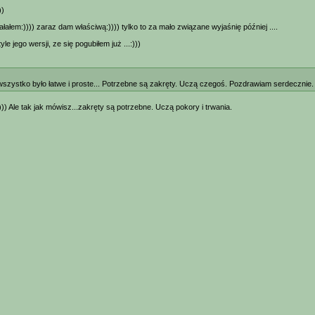
))
ziałałem:)))) zaraz dam właściwą:)))) tylko to za mało związane wyjaśnię później ....
yle jego wersji, ze się pogubiłem już ...:)))
zystko było łatwe i proste... Potrzebne są zakręty. Uczą czegoś. Pozdrawiam serdecznie. 
) Ale tak jak mówisz...zakręty są potrzebne. Uczą pokory i trwania.