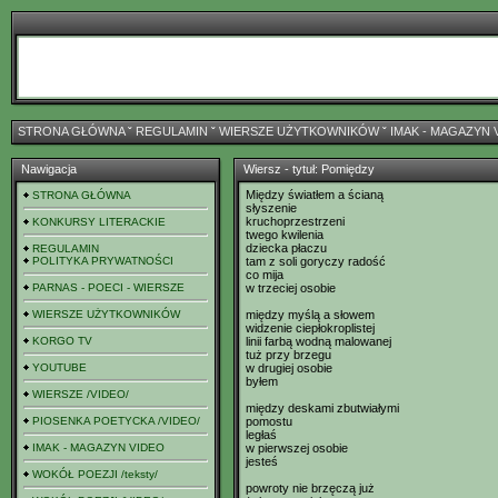
STRONA GŁÓWNA
ˇ
REGULAMIN
ˇ
WIERSZE UŻYTKOWNIKÓW
ˇ
IMAK - MAGAZYN 
Nawigacja
Wiersz - tytuł: Pomiędzy
Między światłem a ścianą
STRONA GŁÓWNA
słyszenie
kruchoprzestrzeni
KONKURSY LITERACKIE
twego kwilenia
dziecka płaczu
REGULAMIN
POLITYKA PRYWATNOŚCI
tam z soli goryczy radość
co mija
PARNAS - POECI - WIERSZE
w trzeciej osobie
WIERSZE UŻYTKOWNIKÓW
między myślą a słowem
widzenie ciepłokroplistej
KORGO TV
linii farbą wodną malowanej
tuż przy brzegu
YOUTUBE
w drugiej osobie
byłem
WIERSZE /VIDEO/
między deskami zbutwiałymi
PIOSENKA POETYCKA /VIDEO/
pomostu
ległaś
IMAK - MAGAZYN VIDEO
w pierwszej osobie
jesteś
WOKÓŁ POEZJI /teksty/
powroty nie brzęczą już