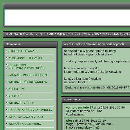
STRONA GŁÓWNA
ˇ
REGULAMIN
ˇ
WIERSZE UŻYTKOWNIKÓW
ˇ
IMAK - MAGAZYN 
Nawigacja
Wiersz - tytuł: schować się w podszeptach
schować się w podszeptach tej nocy
STRONA GŁÓWNA
łagodny kobiecy głos pchnął drzwi
KONKURSY LITERACKIE
ze skrzypnięciem napłynęło trochę ciepła i litoś
REGULAMIN
POLITYKA PRYWATNOŚCI
trzeba ci mojego zmysłu
jestem oknem w zimnej ścianie zaświatu
PARNAS - POECI - WIERSZE
księżyc jest nam światłem
WIERSZE UŻYTKOWNIKÓW
na końcu tunelu
Dodane przez
vacuum
dnia 04.08.2011 09:37 ˇ
KORGO TV
YOUTUBE
Komentarze
WIERSZE /VIDEO/
konto usunięte 27
dnia 04.08.2011 09:56
PIOSENKA POETYCKA /VIDEO/
Ja jestem bardzo na TAK!
Pozdrawiam.
IMAK - MAGAZYN VIDEO
wiese
dnia 04.08.2011 10:10
WOKÓŁ POEZJI /teksty/
mogę ? pewnie nie :), ale co tam ...
1. w.- czemu służy :
tej
?