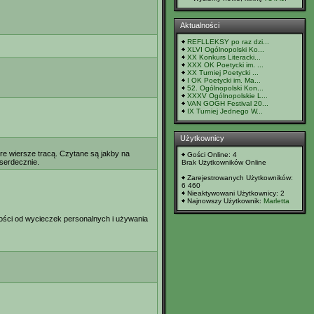
Aktualności
REFLLEKSY po raz dzi...
XLVI Ogólnopolski Ko...
XX Konkurs Literacki...
XXX OK Poetycki im. ...
XX Turniej Poetycki ...
I OK Poetycki im. Ma...
52. Ogólnopolski Kon...
XXXV Ogólnopolskie L...
VAN GOGH Festival 20...
IX Turniej Jednego W...
Użytkownicy
re wiersze tracą. Czytane są jakby na
Gości Online: 4
 serdecznie.
Brak Użytkowników Online
Zarejestrowanych Użytkowników:
6 460
Nieaktywowani Użytkownicy: 2
Najnowszy Użytkownik:
Marletta
ości od wycieczek personalnych i używania