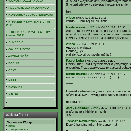
WOKÓŁ POEZJI /VIDEO/
3. w.
ze skrzypnięciem
( nienaturalnym zresz
5. w. zaświatu--> zaświata, inaczej się śmie
RECENZJE UŻYTKOWNIKÓW
hey
KONKURSY 2008/10 (archiwum)
wiese
dnia 04.08.2011 10:11
errata: ... inaczej się nie śmie
KONKURSY KWARTAŁU 2010 -
2012
konto usunięte 27
dnia 04.08.2011 10:33
wiese. "tej" służy temu, bo chodzi o konkretn
-- KONKURS NA WIERSZ -- (IV
a ten drugi prztyk: wraz z a nie umiejscowieni
kwartał 2012)
Czytaj ze zrozumieniem a potem się czepiaj!
SUKCESY
wiese
dnia 04.08.2011 11:03
vacuum,
wybacz
GALERIA FOTO
Roman_Tyk
wal się, czytaj po swojemu? ja ?
AKTUALNOŚCI
Paweł Loba
dnia 04.08.2011 11:19
FORUM
Czemu nie? Tak! Czytanie wierszy wymaga spok
chodniku. Tracą zazwyczaj te bardziej subteln
CZAT
konto usunięte 27
dnia 04.08.2011 12:12
wieise a ty sie naucz czytać...
(_ _ _)
LINKI
******
KONTAKT
Usunięto administracyjnie część komentarza
Szukaj
słów obraźliwych względem osoby na komenta
moderator4
Jerzy Beniamin Zimny
dnia 04.08.2011 12:1
grafomania z klakierem w tle.
Wątki na Forum
JBZ
Tomasz Kowalczyk
dnia 04.08.2011 17:15
Najnowsze Wpisy
Dosyć banalny tekst. Nie zatrzymał.
slam?
...moje wiersze