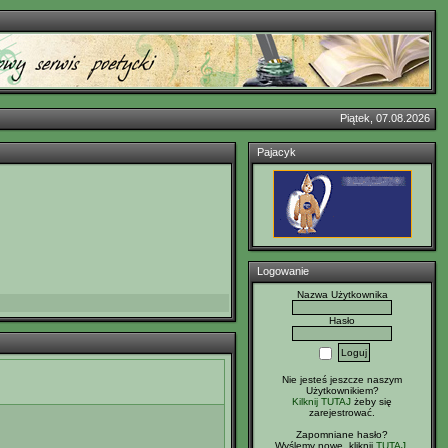
Piątek, 07.08.2026
Pajacyk
Logowanie
Nazwa Użytkownika
Hasło
Nie jesteś jeszcze naszym
Użytkownikiem?
Kilknij TUTAJ
żeby się
zarejestrować.
Zapomniane hasło?
Wyślemy nowe, kliknij
TUTAJ
.