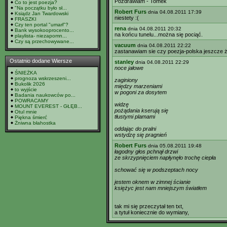
Pozdrawiam - Tomek
Co to jest poezja?
"Na początku było sł...
Robert Furs
dnia 04.08.2011 17:39
Ksiądz Jan Twardowski
niestety :(
FRASZKI
Czy ten portal "umarł"?
rena
dnia 04.08.2011 20:32
Bank wysokooprocento...
na końcu tunelu...można się pociąć.
playlista- niezapomn...
Czy są przechowywane...
vacuum
dnia 04.08.2011 22:22
zastanawiam sie czy poezja-polska jeszcze ż
Ostatnio dodane Wiersze
stanley
dnia 04.08.2011 22:29
noce jałowe
ŚNIEŻKA
prognoza wskrzeszeni...
zaginiony
Bukolik 2026
między marzeniami
to wyjście
w pogoni za dosytem
Badania naukowców po...
POWRACAMY
widzę
MOUNT EVEREST - GŁĘB...
pożądania kserują się
Otul mnie
tłustymi plamami
Piękna śmierć
Żniwna błahostka
oddając do pralni
wstydzę się pragnień
Robert Furs
dnia 05.08.2011 19:48
łagodny głos pchnął drzwi
ze skrzypnięciem napłynęło trochę ciepła
schować się w podszeptach nocy
jestem oknem w zimnej ścianie
księżyc jest nam mniejszym światłem
tak mi się przeczytał ten txt,
a tytuł koniecznie do wymiany,