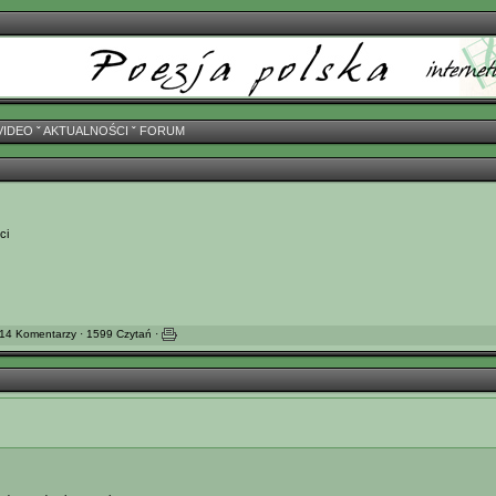
VIDEO
ˇ
AKTUALNOŚCI
ˇ
FORUM
ci
 14 Komentarzy · 1599 Czytań ·