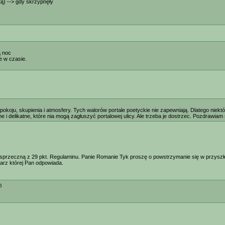
tą) --> gdy skrzypnęły
ą noc
e w czasie.
oju, skupienia i atmosfery. Tych walorów portale poetyckie nie zapewniają. Dlatego niektó
e i delikatne, które nia mogą zagłuszyć portalowej ulicy. Ale trzeba je dostrzec. Pozdrawiam
 sprzeczną z 29 pkt. Regulaminu. Panie Romanie Tyk proszę o powstrzymanie się w przyszł
rz której Pan odpowiada.
6