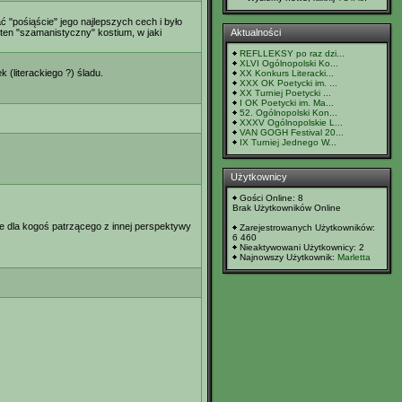
 "pośiąście" jego najlepszych cech i było
ten "szamanistyczny" kostium, w jaki
Aktualności
REFLLEKSY po raz dzi...
XLVI Ogólnopolski Ko...
 (literackiego ?) śladu.
XX Konkurs Literacki...
XXX OK Poetycki im. ...
XX Turniej Poetycki ...
I OK Poetycki im. Ma...
52. Ogólnopolski Kon...
XXXV Ogólnopolskie L...
VAN GOGH Festival 20...
IX Turniej Jednego W...
Użytkownicy
Gości Online: 8
Brak Użytkowników Online
e, że dla kogoś patrzącego z innej perspektywy
Zarejestrowanych Użytkowników:
6 460
Nieaktywowani Użytkownicy: 2
Najnowszy Użytkownik:
Marletta