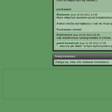
choć od obłędu bym się ratował;-)
pozdrawiam
Bladawiec
dnia 18.05.2012 14:50
Może obłęd był ratunkiem przed świadomością
A tekst choćby był najlepszy i i tak nic mi po 
Pozdrawiam również
RokGemino
dnia 19.05.2012 06:39
cały współczesny rytuał grzebalny to żertwa, 
pawel kowalczyk
dnia 21.05.2012 17:05
"...wieczny jak obled." to bym wykorzystal w
Dodaj komentarz
Zaloguj się, żeby móc dodawać komentarze.