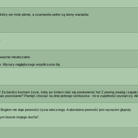
a, który we mnie płonie, a szamanów pełne są domy wariatów.
a
eważnie nieuleczalne.
ało. Wyrazy najgłębszego współczucia ślę.
lej? Za bardzo kocham życie, żeby po śmierci dać się poniewierać ha! Z pewną swadą i zapa
as pozostanie? Pamięć chociaż na dnie jednego serduszka - mi w zupełności wystarczy. Ale p
ogiem nie daje pewności życia wiecznego. A absolutna pewność jest wyrazem głupoty.
nym buncie mojego ducha".