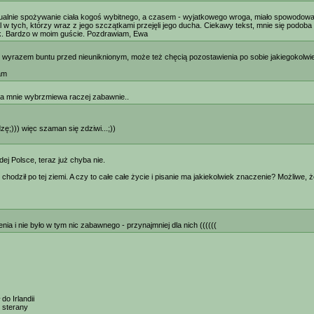
ytualnie spożywanie ciała kogoś wybitnego, a czasem - wyjatkowego wroga, miało spowodować
w tych, którzy wraz z jego szczątkami przejęli jego ducha. Ciekawy tekst, mnie się podoba 
ak. Bardzo w moim guście. Pozdrawiam, Ewa
est wyrazem buntu przed nieuniknionym, może też chęcią pozostawienia po sobie jakiegokolwiek
am
dla mnie wybrzmiewa raczej zabawnie..
zę;))) więc szaman się zdziwi...;))
ej Polsce, teraz już chyba nie.
nie chodził po tej ziemi. A czy to całe całe życie i pisanie ma jakiekolwiek znaczenie? Możliw
nia i nie było w tym nic zabawnego - przynajmniej dla nich ((((((
o Irlandii
- sterany