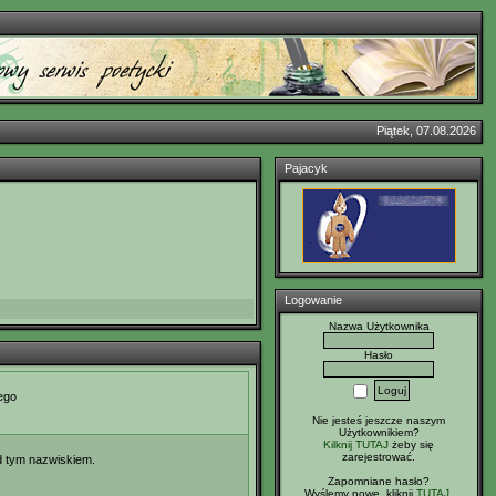
Piątek, 07.08.2026
Pajacyk
Logowanie
Nazwa Użytkownika
Hasło
ego
Nie jesteś jeszcze naszym
Użytkownikiem?
Kilknij TUTAJ
żeby się
zarejestrować.
od tym nazwiskiem.
Zapomniane hasło?
Wyślemy nowe, kliknij
TUTAJ
.