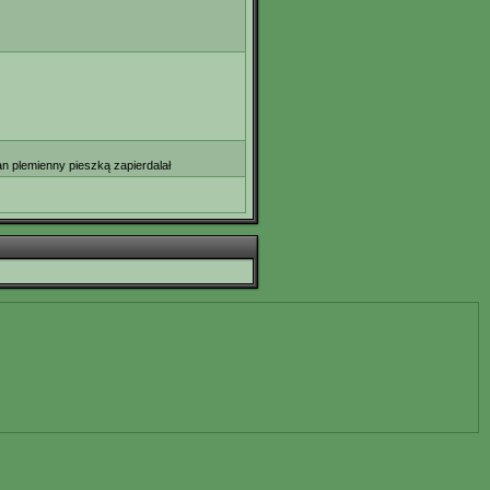
an plemienny pieszką zapierdalał