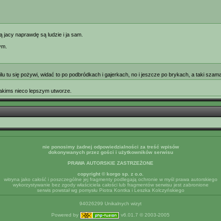
 jacy naprawdę są ludzie i ja sam.
tym.
ilu tu się pożywi, widać to po podbródkach i gajerkach, no i jeszcze po brykach, a taki szam
 jakims nieco lepszym utworze.
nie ponosimy żadnej odpowiedzialności za treść wpisów
dokonywanych przez gości i użytkowników serwisu
PRAWA AUTORSKIE ZASTRZEŻONE
copyright © korgo sp. z o.o.
witryna jako całość i poszczególne jej fragmenty podlegają ochronie w myśl prawa autorskiego
wykorzystywanie bez zgody właściciela całości lub fragmentów serwisu jest zabronione
serwis powstał wg pomysłu Piotra Kontka i Leszka Kolczyńskiego
94026299 Unikalnych wizyt
Powered by
v6.01.7 © 2003-2005