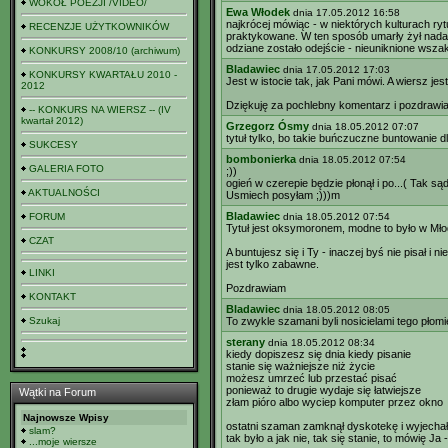
WOKÓŁ POEZJI /VIDEO/
Ewa Włodek
dnia 17.05.2012 16:58
najkrócej mówiąc - w niektórych kulturach r
RECENZJE UŻYTKOWNIKÓW
praktykowane. W ten sposób umarły żył nadal 
odziane zostało odejście - nieuniknione wsz
KONKURSY 2008/10 (archiwum)
Bladawiec
dnia 17.05.2012 17:03
KONKURSY KWARTAŁU 2010 -
Jest w istocie tak, jak Pani mówi. A wiersz j
2012
Dziękuję za pochlebny komentarz i pozdrawi
-- KONKURS NA WIERSZ -- (IV
kwartał 2012)
Grzegorz Ósmy
dnia 18.05.2012 07:07
tytuł tylko, bo takie buńczuczne buntowanie 
SUKCESY
bombonierka
dnia 18.05.2012 07:54
GALERIA FOTO
;))
ogień w czerepie będzie płonął i po...( Tak sąd
AKTUALNOŚCI
Usmiech posyłam ;)))m
Bladawiec
FORUM
dnia 18.05.2012 07:54
Tytuł jest oksymoronem, modne to było w Młod
CZAT
A buntujesz się i Ty - inaczej byś nie pisał i 
jest tylko zabawne.
LINKI
Pozdrawiam
KONTAKT
Bladawiec
dnia 18.05.2012 08:05
Szukaj
To zwykle szamani byli nosicielami tego płomie
sterany
dnia 18.05.2012 08:34
kiedy dopiszesz się dnia kiedy pisanie
stanie się ważniejsze niż życie
możesz umrzeć lub przestać pisać
ponieważ to drugie wydaje się łatwiejsze
Wątki na Forum
złam pióro albo wyciep komputer przez okno
Najnowsze Wpisy
ostatni szaman zamknął dyskotekę i wyjechał d
slam?
tak było a jak nie, tak się stanie, to mówię Ja 
...moje wiersze