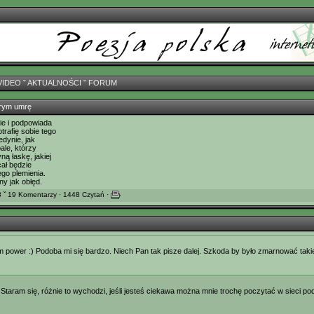
VIDEO
ˇ
AKTUALNOŚCI
ˇ
FORUM
tórym umrę
ie i podpowiada
trafię sobie tego
edynie, jak
ale, którzy
ą łaskę, jakiej
ał będzie
ego plemienia.
y jak obłęd.
 ˇ 19 Komentarzy · 1448 Czytań ·
m power :) Podoba mi się bardzo. Niech Pan tak pisze dalej. Szkoda by było zmarnować taki
 Staram się, różnie to wychodzi, jeśli jesteś ciekawa można mnie trochę poczytać w sieci p