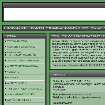
STRONA GŁÓWNA
ˇ
REGULAMIN
ˇ
WIERSZE UŻYTKOWNIKÓW
ˇ
IMAK - MAGAZYN 
Nawigacja
Wiersz - tytuł: Obym nigdy nie dożył dnia w k
Jednak odejdę, czego uczy mnie doświadczen
STRONA GŁÓWNA
chłodna kalkulacja, lecz w żaden sposób nie po
wyobrazić i, co za tym idzie, uwierzyć. Widzę j
KONKURSY LITERACKIE
mojego trupa strzęp po strzępie pożerają kanib
pragną przejąć gniewny bunt mego ducha, jedyn
REGULAMIN
POLITYKA PRYWATNOŚCI
Stwórca mi nie poskąpił. Prastary szaman rzuc
o ziemię moimi kośćmi i wróżył z nich los swoj
PARNAS - POECI - WIERSZE
W czarze mojego czerepu zapalą ogień, wieczn
Dodane przez
Bladawiec
dnia 17.05.2012 07:38
WIERSZE UŻYTKOWNIKÓW
KORGO TV
Komentarze
YOUTUBE
Szklanka
dnia 17.05.2012 13:09
WIERSZE /VIDEO/
Sprawnie napisane, bez potknięcia. Jest w ty
powera ;)
PIOSENKA POETYCKA /VIDEO/
Pozdrawiam
IMAK - MAGAZYN VIDEO
Bladawiec
dnia 17.05.2012 14:59
Dziękuję za tak silnie pozytywny komentarz;)
WOKÓŁ POEZJI /teksty/
Ślę pozdrowienia