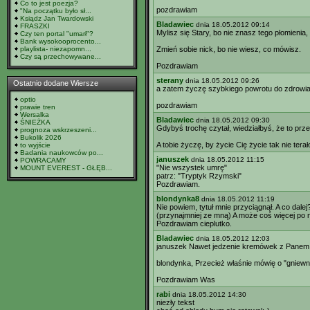
Co to jest poezja?
pozdrawiam
"Na początku było sł...
Ksiądz Jan Twardowski
Bladawiec
dnia 18.05.2012 09:14
FRASZKI
Mylisz się Stary, bo nie znasz tego płomieni
Czy ten portal "umarł"?
Bank wysokooprocento...
playlista- niezapomn...
Zmień sobie nick, bo nie wiesz, co mówisz.
Czy są przechowywane...
Pozdrawiam
sterany
dnia 18.05.2012 09:26
Ostatnio dodane Wiersze
a zatem życzę szybkiego powrotu do zdrowi
optio
pozdrawiam
prawie tren
Wersalka
Bladawiec
dnia 18.05.2012 09:30
ŚNIEŻKA
Gdybyś trochę czytał, wiedziałbyś, że to prz
prognoza wskrzeszeni...
Bukolik 2026
A tobie życzę, by życie Cię życie tak nie ter
to wyjście
Badania naukowców po...
januszek
dnia 18.05.2012 11:15
POWRACAMY
"Nie wszystek umrę"
MOUNT EVEREST - GŁĘB...
patrz: "Tryptyk Rzymski"
Pozdrawiam.
blondynka8
dnia 18.05.2012 11:19
Nie powiem, tytuł mnie przyciągnął. A co da
(przynajmniej ze mną) A może coś więcej po n
Pozdrawiam cieplutko.
Bladawiec
dnia 18.05.2012 12:03
januszek Nawet jedzenie kremówek z Panem B
blondynka, Przecież właśnie mówię o "gniew
Pozdrawiam Was
rabi
dnia 18.05.2012 14:30
niezły tekst