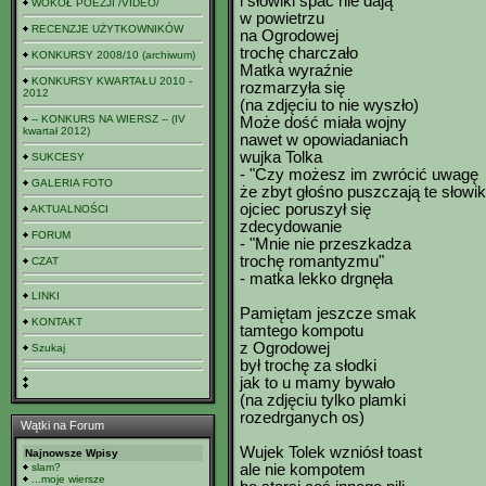
i słowiki spać nie dają"
WOKÓŁ POEZJI /VIDEO/
w powietrzu
RECENZJE UŻYTKOWNIKÓW
na Ogrodowej
trochę charczało
KONKURSY 2008/10 (archiwum)
Matka wyraźnie
KONKURSY KWARTAŁU 2010 -
rozmarzyła się
2012
(na zdjęciu to nie wyszło)
-- KONKURS NA WIERSZ -- (IV
Może dość miała wojny
kwartał 2012)
nawet w opowiadaniach
wujka Tolka
SUKCESY
- "Czy możesz im zwrócić uwagę
GALERIA FOTO
że zbyt głośno puszczają te słowiki
ojciec poruszył się
AKTUALNOŚCI
zdecydowanie
FORUM
- "Mnie nie przeszkadza
trochę romantyzmu"
CZAT
- matka lekko drgnęła
LINKI
Pamiętam jeszcze smak
KONTAKT
tamtego kompotu
z Ogrodowej
Szukaj
był trochę za słodki
jak to u mamy bywało
(na zdjęciu tylko plamki
rozedrganych os)
Wątki na Forum
Wujek Tolek wzniósł toast
Najnowsze Wpisy
slam?
ale nie kompotem
...moje wiersze