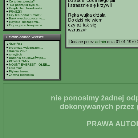
bo starsi coś innego pili
Co to jest poezja?
i strasznie się krzywili
"Na początku było sł...
Ksiądz Jan Twardowski
FRASZKI
Ręka wujka drżała
Czy ten portal "umarł"?
Bank wysokooprocento...
Do dziś nie wiem
playlista- niezapomn...
czy aż tak się
Czy są przechowywane...
wzruszył
Ostatnio dodane Wiersze
Dodane przez
admin
dnia 01.01.1970 
ŚNIEŻKA
prognoza wskrzeszeni...
Bukolik 2026
to wyjście
Badania naukowców po...
POWRACAMY
MOUNT EVEREST - GŁĘB...
Otul mnie
Piękna śmierć
Żniwna błahostka
nie ponosimy żadnej odp
dokonywanych przez g
PRAWA AUTO