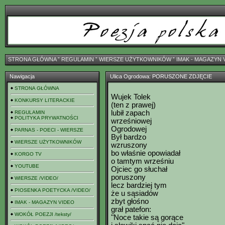
STRONA GŁÓWNA
ˇ
REGULAMIN
ˇ
WIERSZE UŻYTKOWNIKÓW
ˇ
IMAK - MAGAZYN 
Nawigacja
Ulica Ogrodowa: PORUSZONE ZDJĘCIE
STRONA GŁÓWNA
Wujek Tolek
KONKURSY LITERACKIE
(ten z prawej)
lubił zapach
REGULAMIN
POLITYKA PRYWATNOŚCI
wrześniowej
Ogrodowej
PARNAS - POECI - WIERSZE
Był bardzo
WIERSZE UŻYTKOWNIKÓW
wzruszony
bo właśnie opowiadał
KORGO TV
o tamtym wrześniu
YOUTUBE
Ojciec go słuchał
poruszony
WIERSZE /VIDEO/
lecz bardziej tym
PIOSENKA POETYCKA /VIDEO/
że u sąsiadów
zbyt głośno
IMAK - MAGAZYN VIDEO
grał patefon:
WOKÓŁ POEZJI /teksty/
"Noce takie są gorące