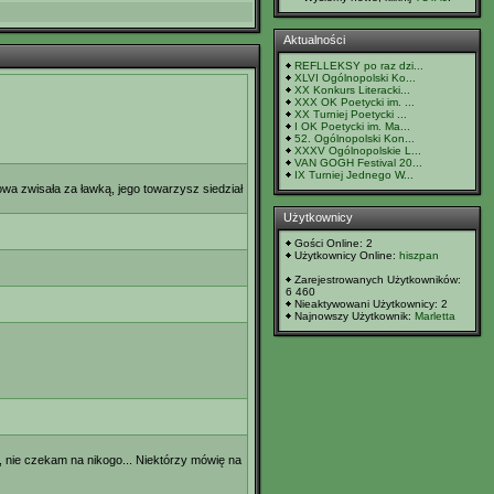
Aktualności
REFLLEKSY po raz dzi...
XLVI Ogólnopolski Ko...
XX Konkurs Literacki...
XXX OK Poetycki im. ...
XX Turniej Poetycki ...
I OK Poetycki im. Ma...
52. Ogólnopolski Kon...
XXXV Ogólnopolskie L...
VAN GOGH Festival 20...
IX Turniej Jednego W...
owa zwisała za ławką, jego towarzysz siedział
Użytkownicy
Gości Online: 2
Użytkownicy Online:
hiszpan
Zarejestrowanych Użytkowników:
6 460
Nieaktywowani Użytkownicy: 2
Najnowszy Użytkownik:
Marletta
a, nie czekam na nikogo... Niektórzy mówię na