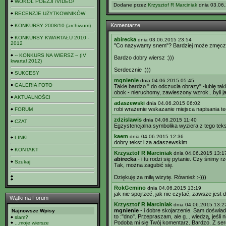
WOKÓŁ POEZJI /VIDEO/
Dodane przez
Krzysztof R Marciniak
dnia 03.06.
RECENZJE UŻYTKOWNIKÓW
Komentarze
KONKURSY 2008/10 (archiwum)
KONKURSY KWARTAŁU 2010 -
abirecka
dnia 03.06.2015 23:54
2012
"Co nazywamy snem"? Bardziej może zmęcze
-- KONKURS NA WIERSZ -- (IV
Bardzo dobry wiersz :)))
kwartał 2012)
Serdecznie :)))
SUKCESY
mgnienie
dnia 04.06.2015 05:45
GALERIA FOTO
Takie bardzo " do odczucia obrazy" -lubię tak
obok - nieruchomy, zawieszony wzrok...byli 
AKTUALNOŚCI
adaszewski
dnia 04.06.2015 06:02
robi wrażenie wskazanie miejsca napisania teg
FORUM
zdzislawis
dnia 04.06.2015 11:40
CZAT
Egzystencjalna symbolika wyziera z tego teks
kaem
dnia 04.06.2015 12:36
LINKI
dobry tekst i za adaszewskim
KONTAKT
Krzysztof R Marciniak
dnia 04.06.2015 13:1
abirecka
- i tu rodzi się pytanie. Czy śnimy r
Szukaj
Tak, można zagubić się.
Dziękuję za miłą wizytę. Również :-)))
RokGemino
dnia 04.06.2015 13:19
jak nie spojrzeć, jak nie czytać, zawsze jest
Wątki na Forum
Krzysztof R Marciniak
dnia 04.06.2015 13:2
mgnienie
- i dobre skojarzenie. Sam doświad
Najnowsze Wpisy
to :"dno". Przepraszam, ale g... wiedzą, jeśli n
slam?
Podoba mi się Twój komentarz. Bardzo. Z ser
...moje wiersze