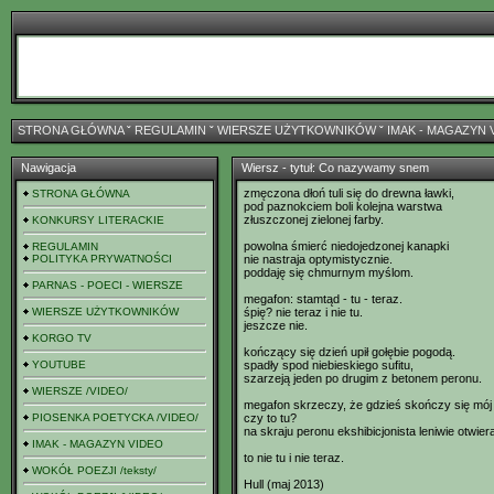
STRONA GŁÓWNA
ˇ
REGULAMIN
ˇ
WIERSZE UŻYTKOWNIKÓW
ˇ
IMAK - MAGAZYN 
Nawigacja
Wiersz - tytuł: Co nazywamy snem
zmęczona dłoń tuli się do drewna ławki,
STRONA GŁÓWNA
pod paznokciem boli kolejna warstwa
złuszczonej zielonej farby.
KONKURSY LITERACKIE
powolna śmierć niedojedzonej kanapki
REGULAMIN
POLITYKA PRYWATNOŚCI
nie nastraja optymistycznie.
poddaję się chmurnym myślom.
PARNAS - POECI - WIERSZE
megafon: stamtąd - tu - teraz.
WIERSZE UŻYTKOWNIKÓW
śpię? nie teraz i nie tu.
jeszcze nie.
KORGO TV
kończący się dzień upił gołębie pogodą.
YOUTUBE
spadły spod niebieskiego sufitu,
szarzeją jeden po drugim z betonem peronu.
WIERSZE /VIDEO/
megafon skrzeczy, że gdzieś skończy się mój 
PIOSENKA POETYCKA /VIDEO/
czy to tu?
na skraju peronu ekshibicjonista leniwie otwier
IMAK - MAGAZYN VIDEO
to nie tu i nie teraz.
WOKÓŁ POEZJI /teksty/
Hull (maj 2013)