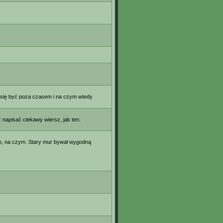
y się być poza czasem i na czym wtedy
napisać ciekawy wiersz, jak ten.
co, na czym. Stary mur bywał wygodną