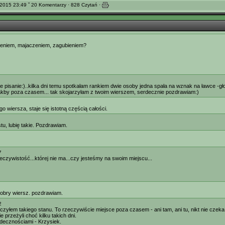
2015 23:49 ˇ 20 Komentarzy · 828 Czytań ·
niem, majaczeniem, zagubieniem?
ie pisanie:)..kilka dni temu spotkałam rankiem dwie osoby jedna spała na wznak na ławce -gł
jakby poza czasem... tak skojarzyłam z twoim wierszem, serdecznie pozdrawiam:)
o wiersza, staje się istotną częścią całości.
tu, lubię takie. Pozdrawiam.
7
zeczywistość...której nie ma...czy jesteśmy na swoim miejscu...
 dobry wiersz. pozdrawiam.
2
czyłem takiego stanu. To rzeczywiście miejsce poza czasem - ani tam, ani tu, nikt nie czek
ie przeżyli choć kilku takich dni.
decznościami - Krzysiek.