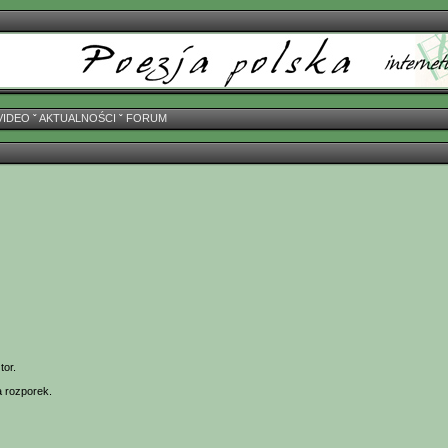
VIDEO
ˇ
AKTUALNOŚCI
ˇ
FORUM
tor.
a rozporek.