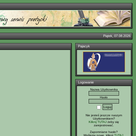
Piątek, 07.08.2026
Pajacyk
Logowanie
Nazwa Użytkownika
Hasło
Nie jesteś jeszcze naszym
Użytkownikiem?
Kilknij TUTAJ
żeby się
zarejestrować.
Zapomniane hasło?
Wyślemy nowe, kliknij
TUTAJ
.