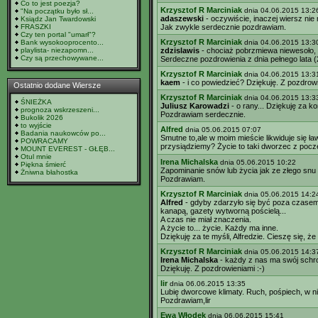
Co to jest poezja?
Krzysztof R Marciniak
dnia 04.06.2015 13:2
"Na początku było sł...
adaszewski
- oczywiście, inaczej wiersz nie
Ksiądz Jan Twardowski
FRASZKI
Jak zwykle serdecznie pozdrawiam.
Czy ten portal "umarł"?
Krzysztof R Marciniak
Bank wysokooprocento...
dnia 04.06.2015 13:3
playlista- niezapomn...
zdzislawis
- chociaż pobrzmiewa niewesoło, 
Czy są przechowywane...
Serdeczne pozdrowienia z dnia pełnego lata (20
Krzysztof R Marciniak
dnia 04.06.2015 13:3
kaem
- i co powiedzieć? Dziękuję. Z pozdrowi
Ostatnio dodane Wiersze
Krzysztof R Marciniak
dnia 04.06.2015 13:3
ŚNIEŻKA
Juliusz Karowadzi
- o rany... Dziękuję za k
prognoza wskrzeszeni...
Pozdrawiam serdecznie.
Bukolik 2026
to wyjście
Alfred
dnia 05.06.2015 07:07
Badania naukowców po...
Smutne to,ale w moim mieście likwiduje się ł
POWRACAMY
przysiądziemy? Życie to taki dworzec z poczek
MOUNT EVEREST - GŁĘB...
Otul mnie
Irena Michalska
dnia 05.06.2015 10:22
Piękna śmierć
Zapominanie snów lub życia jak ze złego snu
Żniwna błahostka
Pozdrawiam.
Krzysztof R Marciniak
dnia 05.06.2015 14:2
Alfred
- gdyby zdarzyło się być poza czasem.
kanapą, gazety wytworną pościelą...
A czas nie miał znaczenia.
A życie to... życie. Każdy ma inne.
Dziękuję za te myśli, Alfredzie. Cieszę się, ż
Krzysztof R Marciniak
dnia 05.06.2015 14:3
Irena Michalska
- każdy z nas ma swój schro
Dziękuję. Z pozdrowieniami :-)
lir
dnia 06.06.2015 13:35
Lubię dworcowe klimaty. Ruch, pośpiech, w n
Pozdrawiam,lir
Ewa Włodek
dnia 06.06.2015 15:41