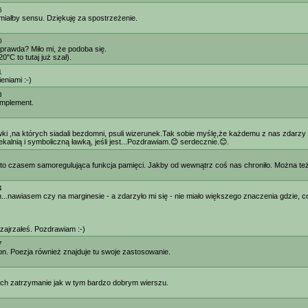
6
 miałby sensu. Dziękuję za spostrzeżenie.
0
prawda? Miło mi, że podoba się.
"C to tutaj już szał).
1
eniami :-)
3
omplement.
awki ,na których siadali bezdomni, psuli wizerunek.Tak sobie myślę,że każdemu z nas zdarz
alnią i symboliczną ławką, jeśli jest...Pozdrawiam.😊 serdecznie.😊.
 to czasem samoregulująca funkcja pamięci. Jakby od wewnątrz coś nas chroniło. Można też 
4
..nawiasem czy na marginesie - a zdarzyło mi się - nie miało większego znaczenia gdzie, 
e zajrzałeś. Pozdrawiam :-)
7
n. Poezja również znajduje tu swoje zastosowanie.
ich zatrzymanie jak w tym bardzo dobrym wierszu.