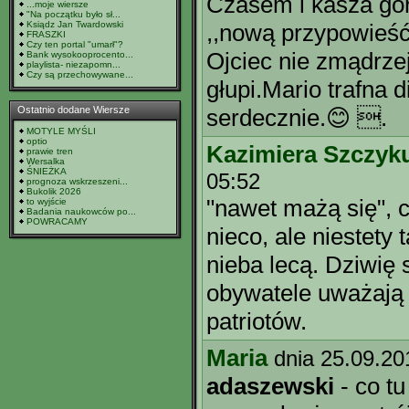
Czasem i kasza go
...moje wiersze
"Na początku było sł...
Ksiądz Jan Twardowski
,,nową przypowieść 
FRASZKI
Czy ten portal "umarł"?
Ojciec nie zmądrze
Bank wysokooprocento...
playlista- niezapomn...
Czy są przechowywane...
głupi.Mario trafna
Ostatnio dodane Wiersze
serdecznie.😊 .
MOTYLE MYŚLI
optio
Kazimiera Szczyk
prawie tren
Wersalka
ŚNIEŻKA
05:52
prognoza wskrzeszeni...
Bukolik 2026
"nawet mażą się", 
to wyjście
Badania naukowców po...
POWRACAMY
nieco, ale niestety 
nieba lecą. Dziwię 
obywatele uważają 
patriotów.
Maria
dnia 25.09.20
adaszewski
- co tu