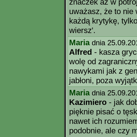
znaczek aż w potró
uważasz, że to nie
każdą krytykę, tylko
wiersz'.
Maria
dnia 25.09.20
Alfred
- kasza gryc
wolę od zagraniczn
nawykami jak z gen
jabłoni, poza wyjąt
Maria
dnia 25.09.20
Kazimiero
- jak d
pięknie pisać o tęs
nawet ich rozumie
podobnie, ale czy 