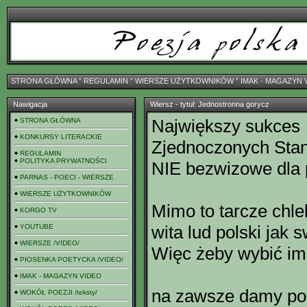
STRONA GŁÓWNA
ˇ
REGULAMIN
ˇ
WIERSZE UŻYTKOWNIKÓW
ˇ
IMAK - MAGAZYN 
Nawigacja
Wiersz - tytuł: Jednostronna gorycz
Największy sukces
STRONA GŁÓWNA
KONKURSY LITERACKIE
Zjednoczonych Sta
REGULAMIN
POLITYKA PRYWATNOŚCI
NIE bezwizowe dla 
PARNAS - POECI - WIERSZE
WIERSZE UŻYTKOWNIKÓW
Mimo to tarcze chle
KORGO TV
wita lud polski jak 
YOUTUBE
WIERSZE /VIDEO/
Więc żeby wybić im
PIOSENKA POETYCKA /VIDEO/
IMAK - MAGAZYN VIDEO
na zawsze damy por
WOKÓŁ POEZJI /teksty/