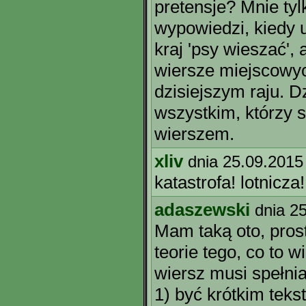
pretensje? Mnie ty
wypowiedzi, kiedy u
kraj 'psy wieszać', 
wiersze miejscowyc
dzisiejszym raju. Dz
wszystkim, którzy 
wierszem.
xliv
dnia 25.09.2015
katastrofa! lotnicza!
adaszewski
dnia 2
Mam taką oto, pros
teorie tego, co to w
wiersz musi spełnia
1) być krótkim tek