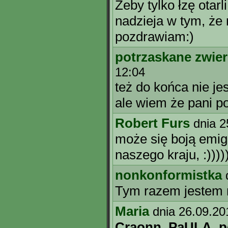
Żeby tylko łzę otarl
nadzieja w tym, że 
pozdrawiam:)
potrzaskane zwier
12:04
też do końca nie j
ale wiem że pani po
Robert Furs
dnia 2
może się boją emig
naszego kraju, :))))
nonkonformistka
Tym razem jestem n
Maria
dnia 26.09.20
Craonn, PaULA, po