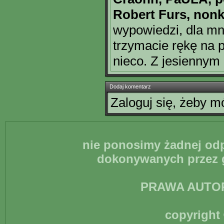
Robert Furs, non
wypowiedzi, dla mni
trzymacie rękę na p
nieco. Z jesiennym
Dodaj komentarz
Zaloguj się, żeby 
nie ponosimy żadnej odp
dokonywanych przez g
PRAWA AUTO
copyright 