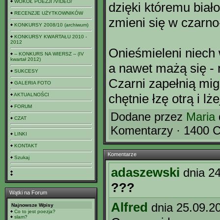
WOKÓŁ POEZJI /VIDEO/
dzięki któremu biał
RECENZJE UŻYTKOWNIKÓW
zmieni się w czarno
KONKURSY 2008/10 (archiwum)
KONKURSY KWARTAŁU 2010 -
2012
Onieśmieleni niech
-- KONKURS NA WIERSZ -- (IV
kwartał 2012)
a nawet mażą się - 
SUKCESY
Czarni zapełnią mi
GALERIA FOTO
chętnie łzę otrą i lż
AKTUALNOŚCI
FORUM
Dodane przez
Maria
CZAT
Komentarzy · 1400 C
LINKI
KONTAKT
Komentarze
Szukaj
adaszewski
dnia 2
???
Wątki na Forum
Alfred
dnia 25.09.2
Najnowsze Wpisy
Co to jest poezja?
slam?