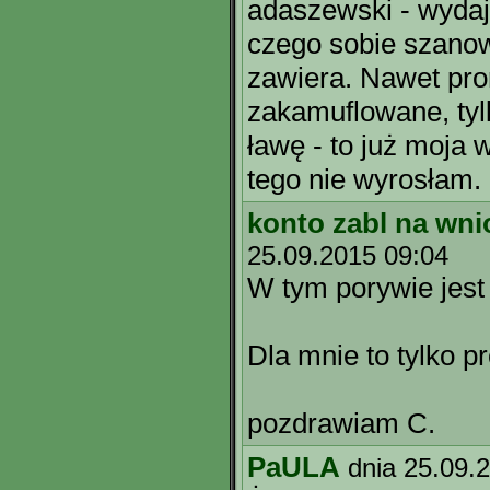
adaszewski - wydaj
czego sobie szanow
zawiera. Nawet pror
zakamuflowane, tyl
ławę - to już moja
tego nie wyrosłam.
konto zabl na wni
25.09.2015 09:04
W tym porywie jest 
Dla mnie to tylko p
pozdrawiam C.
PaULA
dnia 25.09.