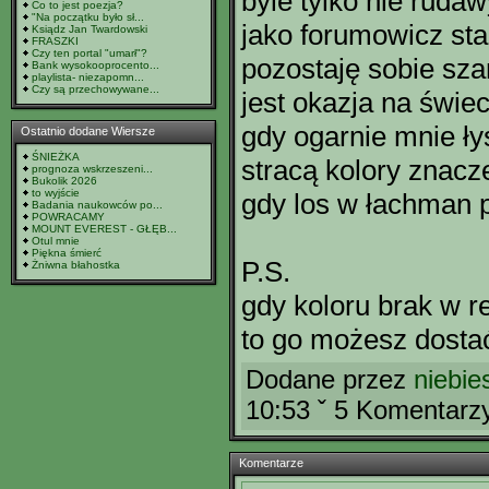
byle tylko nie rudaw
Co to jest poezja?
"Na początku było sł...
jako forumowicz sta
Ksiądz Jan Twardowski
FRASZKI
Czy ten portal "umarł"?
pozostaję sobie sza
Bank wysokooprocento...
playlista- niezapomn...
Czy są przechowywane...
jest okazja na świe
gdy ogarnie mnie ły
Ostatnio dodane Wiersze
ŚNIEŻKA
stracą kolory znacz
prognoza wskrzeszeni...
Bukolik 2026
to wyjście
gdy los w łachman 
Badania naukowców po...
POWRACAMY
MOUNT EVEREST - GŁĘB...
Otul mnie
Piękna śmierć
P.S.
Żniwna błahostka
gdy koloru brak w r
to go możesz dosta
Dodane przez
niebie
10:53 ˇ 5 Komentarz
Komentarze