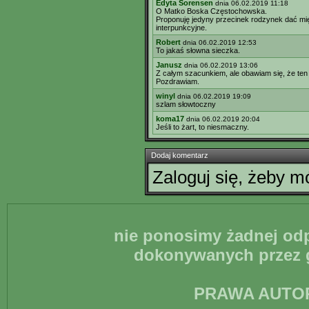
Edyta Sorensen
dnia 06.02.2019 11:18
O Matko Boska Częstochowska.
Proponuję jedyny przecinek rodzynek dać międ
interpunkcyjne.
Robert
dnia 06.02.2019 12:53
To jakaś słowna sieczka.
Janusz
dnia 06.02.2019 13:06
Z całym szacunkiem, ale obawiam się, że ten t
Pozdrawiam.
winyl
dnia 06.02.2019 19:09
szlam słowtoczny
koma17
dnia 06.02.2019 20:04
Jeśli to żart, to niesmaczny.
Dodaj komentarz
Zaloguj się, żeby 
nie ponosimy żadnej odp
dokonywanych przez g
PRAWA AUTO