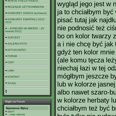
WOKÓŁ POEZJI /VIDEO/
wygląd jego jest w
RECENZJE UŻYTKOWNIKÓW
ja to chciałbym być
KONKURSY 2008/10 (archiwum)
pisać tutaj jak najdłu
KONKURSY KWARTAŁU 2010 -
2012
nie podnosić też ciś
-- KONKURS NA WIERSZ -- (IV
kwartał 2012)
bo on kolor twarzy 
SUKCESY
a i nie chcę być jak
GALERIA FOTO
gdyż ten kolor mnie
AKTUALNOŚCI
FORUM
(ale komu tęcza leż
CZAT
niechaj łazi w tej od
LINKI
mógłbym jeszcze by
KONTAKT
lub w kolorze jasne
Szukaj
albo nawet szaro-b
w kolorze herbaty l
Wątki na Forum
chciałbym też być 
Najnowsze Wpisy
slam?
...moje wiersze