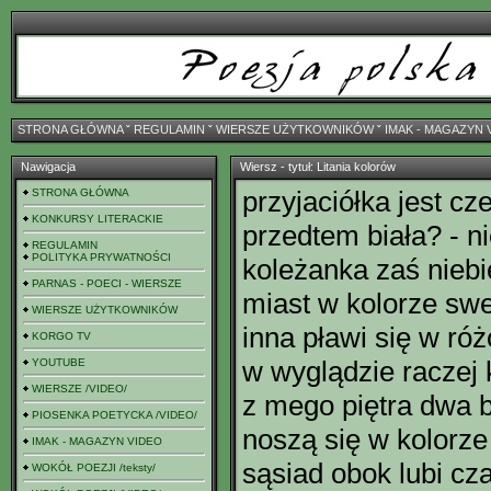
STRONA GŁÓWNA
ˇ
REGULAMIN
ˇ
WIERSZE UŻYTKOWNIKÓW
ˇ
IMAK - MAGAZYN 
Nawigacja
Wiersz - tytuł: Litania kolorów
przyjaciółka jest c
STRONA GŁÓWNA
KONKURSY LITERACKIE
przedtem biała? - ni
REGULAMIN
POLITYKA PRYWATNOŚCI
koleżanka zaś nieb
PARNAS - POECI - WIERSZE
miast w kolorze sw
WIERSZE UŻYTKOWNIKÓW
inna pławi się w r
KORGO TV
w wyglądzie raczej
YOUTUBE
WIERSZE /VIDEO/
z mego piętra dwa b
PIOSENKA POETYCKA /VIDEO/
noszą się w kolorze
IMAK - MAGAZYN VIDEO
sąsiad obok lubi cz
WOKÓŁ POEZJI /teksty/