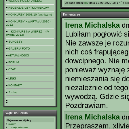
WOKÓŁ POEZJI /VIDEO/
Dodane przez
xliv
dnia 12.09.2020 18:17 ˇ 4 Ko
RECENZJE UŻYTKOWNIKÓW
Komentarze
KONKURSY 2008/10 (archiwum)
KONKURSY KWARTAŁU 2010 -
Irena Michalska
dn
2012
Lubiłam pogłowić s
-- KONKURS NA WIERSZ -- (IV
kwartał 2012)
Nie zawsze je rozu
SUKCESY
GALERIA FOTO
nich coś frapujące
AKTUALNOŚCI
dowcipnego. Nie m
FORUM
ponieważ wyznaję 
CZAT
niemieszania się do
LINKI
niezależnie od tego
KONTAKT
Szukaj
wywodzą. Gdzie się
Pozdrawiam.
Wątki na Forum
Irena Michalska
dn
Najnowsze Wpisy
Przepraszam, xlivie
slam?
...moje wiersze