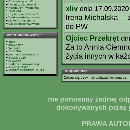
Co to jest poezja?
"Na początku było sł...
xliv
dnia 17.09.2020
Ksiądz Jan Twardowski
FRASZKI
Czy ten portal "umarł"?
Irena Michalska ---
Bank wysokooprocento...
playlista- niezapomn...
Czy są przechowywane...
do PW
Ostatnio dodane Wiersze
Ojciec Przekręt
dn
optio
Za to Armia Ciemno
prawie tren
Wersalka
ŚNIEŻKA
życia innych w każ
prognoza wskrzeszeni...
Bukolik 2026
to wyjście
Badania naukowców po...
POWRACAMY
MOUNT EVEREST - GŁĘB...
Dodaj komentarz
Zaloguj się, żeby móc dodawać komentarze.
nie ponosimy żadnej odp
dokonywanych przez g
PRAWA AUTO