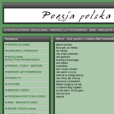
STRONA GŁÓWNA
ˇ
REGULAMIN
ˇ
WIERSZE UŻYTKOWNIKÓW
ˇ
IMAK - MAGAZYN 
Nawigacja
Wiersz - tytuł: pastisz z księdza Baki [spowi
jakem leciwy
STRONA GŁÓWNA
lecę jak za młodu
do miodu
KONKURSY LITERACKIE
nie znam powodu
ani godziny
REGULAMIN
POLITYKA PRYWATNOŚCI
przybycia pociągu
ani odlotu
PARNAS - POECI - WIERSZE
samolotu
być może chodzi
WIERSZE UŻYTKOWNIKÓW
nie wiem o co tu
wierzę w swoją duszę
KORGO TV
nie chcę ale muszę
poruszę ruchaniem
YOUTUBE
ledwo spojrzę na nię
co łaska Bóg zapłaci
WIERSZE /VIDEO/
ty nie patrz mi do gaci
ani na ręce
PIOSENKA POETYCKA /VIDEO/
więcej
IMAK - MAGAZYN VIDEO
WOKÓŁ POEZJI /teksty/
.