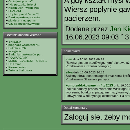
A gdy kształt myśl w
Co to jest poezja?
"Na początku było sł...
Wiersz popłynie ga
Ksiądz Jan Twardowski
FRASZKI
Czy ten portal "umarł"?
pacierzem.
Bank wysokooprocento...
playlista- niezapomn...
Czy są przechowywane...
Dodane przez
Jan Ki
Ostatnio dodane Wiersze
16.06.2023 09:03 ˇ 
ŚNIEŻKA
prognoza wskrzeszeni...
Bukolik 2026
Komentarze
to wyjście
Badania naukowców po...
POWRACAMY
joan
dnia 16.06.2023 09:39
MOUNT EVEREST - GŁĘB...
"Bawisz głosem bezdźwięcznym" ciekawe użyc
Otul mnie
Pozdrawiam strażnika pamięci :)
Piękna śmierć
Żniwna błahostka
silva
dnia 16.06.2023 10:19
Świetny obraz doskonałego tłumaczenia i pró
Pozdrawiam Strażnika pamięci.
konto zablokowane nr 4 z 2023
dnia 16.06
Pięknie oddany proces tworzenia Wielkiego Po
tworzenia, bo akurat piszącym muzykom wybr
uchwycone w różnych jej elementach; ( a bra
Dodaj komentarz
Zaloguj się, żeby 