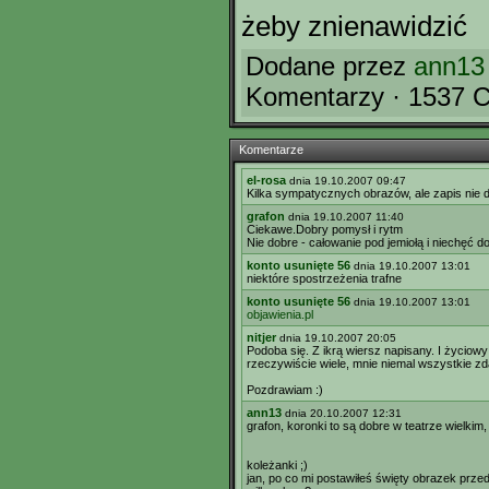
żeby znienawidzić
Dodane przez
ann13
Komentarzy · 1537 C
Komentarze
el-rosa
dnia 19.10.2007 09:47
Kilka sympatycznych obrazów, ale zapis nie 
grafon
dnia 19.10.2007 11:40
Ciekawe.Dobry pomysł i rytm
Nie dobre - całowanie pod jemiołą i niechęć d
konto usunięte 56
dnia 19.10.2007 13:01
niektóre spostrzeżenia trafne
konto usunięte 56
dnia 19.10.2007 13:01
objawienia.pl
nitjer
dnia 19.10.2007 20:05
Podoba się. Z ikrą wiersz napisany. I życiowy
rzeczywiście wiele, mnie niemal wszystkie zd
Pozdrawiam :)
ann13
dnia 20.10.2007 12:31
grafon, koronki to są dobre w teatrze wielkim,
koleżanki ;)
jan, po co mi postawiłeś święty obrazek prz