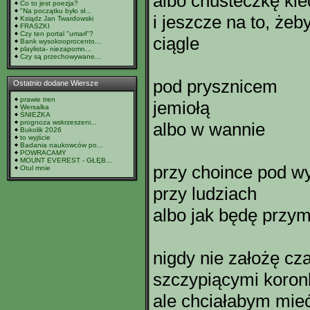
albo chusteczkę ki
Co to jest poezja?
"Na początku było sł...
i jeszcze na to, że
Ksiądz Jan Twardowski
FRASZKI
Czy ten portal "umarł"?
ciągle
Bank wysokooprocento...
playlista- niezapomn...
Czy są przechowywane...
pod prysznicem
Ostatnio dodane Wiersze
prawie tren
jemiołą
Wersalka
ŚNIEŻKA
prognoza wskrzeszeni...
albo w wannie
Bukolik 2026
to wyjście
Badania naukowców po...
POWRACAMY
MOUNT EVEREST - GŁĘB...
przy choince pod 
Otul mnie
przy ludziach
albo jak będę przym
nigdy nie założę cz
szczypiącymi koron
ale chciałabym mie