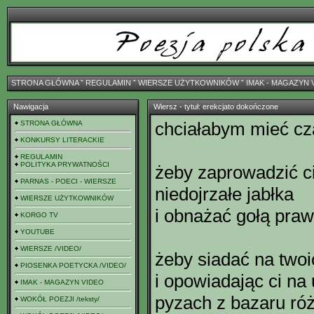
STRONA GŁÓWNA
ˇ
REGULAMIN
ˇ
WIERSZE UŻYTKOWNIKÓW
ˇ
IMAK - MAGAZYN 
Nawigacja
Wiersz - tytuł: erekcjato dokończone
chciałabym mieć cz
STRONA GŁÓWNA
KONKURSY LITERACKIE
REGULAMIN
POLITYKA PRYWATNOŚCI
żeby zaprowadzić c
PARNAS - POECI - WIERSZE
niedojrzałe jabłka
WIERSZE UŻYTKOWNIKÓW
i obnażać gołą praw
KORGO TV
YOUTUBE
WIERSZE /VIDEO/
żeby siadać na twoi
PIOSENKA POETYCKA /VIDEO/
i opowiadając ci na
IMAK - MAGAZYN VIDEO
pyzach z bazaru ró
WOKÓŁ POEZJI /teksty/