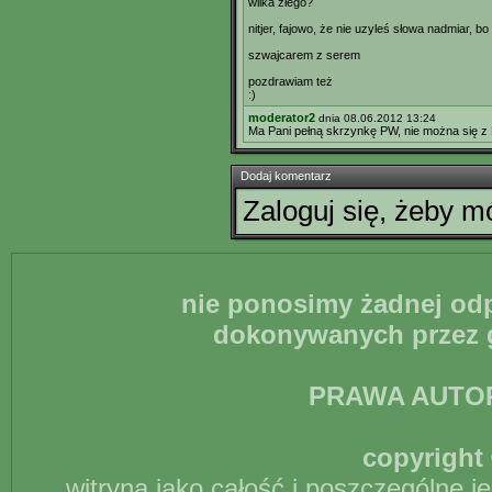
wilka złego?
nitjer, fajowo, że nie uzyleś słowa nadmiar,
szwajcarem z serem
pozdrawiam też
:)
moderator2
dnia 08.06.2012 13:24
Ma Pani pełną skrzynkę PW, nie można się z 
Dodaj komentarz
Zaloguj się, żeby 
nie ponosimy żadnej odp
dokonywanych przez g
PRAWA AUTO
copyright 
witryna jako całość i poszczególne j