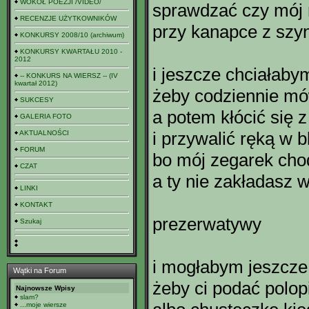
WOKÓŁ POEZJI /VIDEO/
sprawdzać czy mój 
RECENZJE UŻYTKOWNIKÓW
przy kanapce z szy
KONKURSY 2008/10 (archiwum)
KONKURSY KWARTAŁU 2010 -
2012
i jeszcze chciałaby
-- KONKURS NA WIERSZ -- (IV
kwartał 2012)
żeby codziennie mó
SUKCESY
a potem kłócić się z
GALERIA FOTO
i przywalić ręką w bl
AKTUALNOŚCI
FORUM
bo mój zegarek cho
CZAT
a ty nie zakładasz 
LINKI
KONTAKT
prezerwatywy
Szukaj
i mogłabym jeszcze
Wątki na Forum
żeby ci podać polop
Najnowsze Wpisy
slam?
...moje wiersze