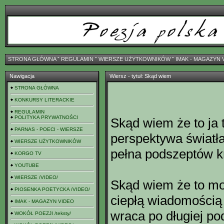
STRONA GŁÓWNA
ˇ
REGULAMIN
ˇ
WIERSZE UŻYTKOWNIKÓW
ˇ
IMAK - MAGAZYN 
Nawigacja
Wiersz - tytuł: Skąd wiem
STRONA GŁÓWNA
KONKURSY LITERACKIE
REGULAMIN
POLITYKA PRYWATNOŚCI
Skąd wiem że to ja 
PARNAS - POECI - WIERSZE
perspektywa światła 
WIERSZE UŻYTKOWNIKÓW
pełna podszeptów k
KORGO TV
YOUTUBE
WIERSZE /VIDEO/
Skąd wiem że to mo
PIOSENKA POETYCKA /VIDEO/
ciepłą wiadomością
IMAK - MAGAZYN VIDEO
wraca po długiej po
WOKÓŁ POEZJI /teksty/