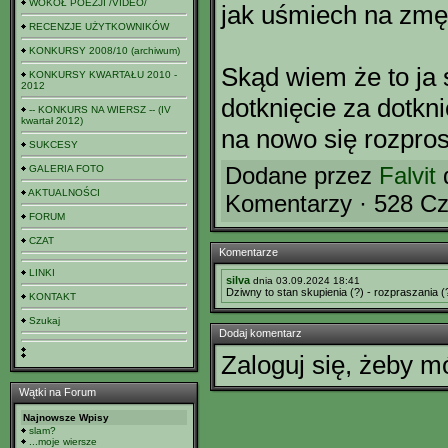
WOKÓŁ POEZJI /VIDEO/
jak uśmiech na zmę
RECENZJE UŻYTKOWNIKÓW
KONKURSY 2008/10 (archiwum)
Skąd wiem że to ja 
KONKURSY KWARTAŁU 2010 -
2012
dotknięcie za dotkn
-- KONKURS NA WIERSZ -- (IV
kwartał 2012)
na nowo się rozpro
SUKCESY
Dodane przez
Falvit
d
GALERIA FOTO
AKTUALNOŚCI
Komentarzy · 528 Cz
FORUM
CZAT
Komentarze
LINKI
silva
dnia 03.09.2024 18:41
Dziwny to stan skupienia (?) - rozpraszania 
KONTAKT
Szukaj
Dodaj komentarz
Zaloguj się, żeby 
Wątki na Forum
Najnowsze Wpisy
slam?
...moje wiersze