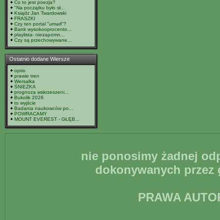
Co to jest poezja?
"Na początku było sł...
Ksiądz Jan Twardowski
FRASZKI
Czy ten portal "umarł"?
Bank wysokooprocento...
playlista- niezapomn...
Czy są przechowywane...
Ostatnio dodane Wiersze
optio
prawie tren
Wersalka
ŚNIEŻKA
prognoza wskrzeszeni...
Bukolik 2026
to wyjście
Badania naukowców po...
POWRACAMY
MOUNT EVEREST - GŁĘB...
nie ponosimy żadnej odp
dokonywanych przez g
PRAWA AUTO