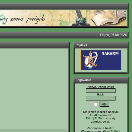
Piątek, 07.08.2026
Pajacyk
Logowanie
Nazwa Użytkownika
Hasło
Nie jesteś jeszcze naszym
Użytkownikiem?
Kilknij TUTAJ
żeby się
zarejestrować.
Zapomniane hasło?
Wyślemy nowe, kliknij
TUTAJ
.