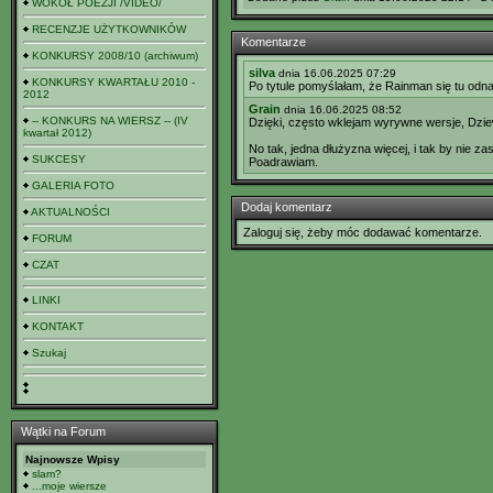
WOKÓŁ POEZJI /VIDEO/
RECENZJE UŻYTKOWNIKÓW
Komentarze
KONKURSY 2008/10 (archiwum)
silva
dnia 16.06.2025 07:29
KONKURSY KWARTAŁU 2010 -
Po tytule pomyślałam, że Rainman się tu odnaj
2012
Grain
dnia 16.06.2025 08:52
-- KONKURS NA WIERSZ -- (IV
Dzięki, często wklejam wyrywne wersje, Dzi
kwartał 2012)
No tak, jedna dłużyzna więcej, i tak by nie za
SUKCESY
Poadrawiam.
GALERIA FOTO
Dodaj komentarz
AKTUALNOŚCI
Zaloguj się, żeby móc dodawać komentarze.
FORUM
CZAT
LINKI
KONTAKT
Szukaj
Wątki na Forum
Najnowsze Wpisy
slam?
...moje wiersze