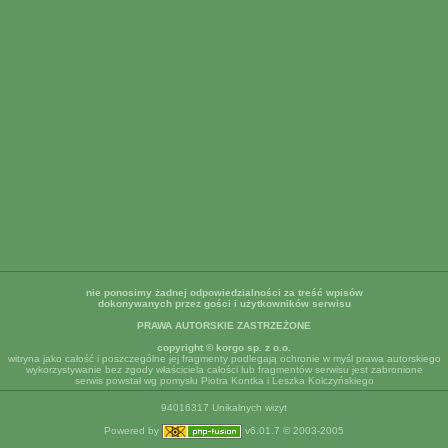
nie ponosimy żadnej odpowiedzialności za treść wpisów
dokonywanych przez gości i użytkowników serwisu
PRAWA AUTORSKIE ZASTRZEŻONE
copyright © korgo sp. z o.o.
witryna jako całość i poszczególne jej fragmenty podlegają ochronie w myśl prawa autorskiego
wykorzystywanie bez zgody właściciela całości lub fragmentów serwisu jest zabronione
serwis powstał wg pomysłu Piotra Kontka i Leszka Kolczyńskiego
94016317 Unikalnych wizyt
Powered by
v6.01.7 © 2003-2005