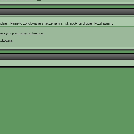
dzie... Fajne to żonglowanie znaczeniami i... skrupuły tej drugiej. Pozdrawiam.
ewczyny pracowały na bazarze.
szkodziła.