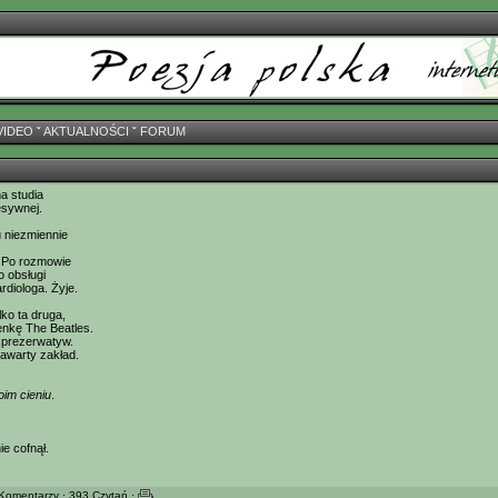
VIDEO
ˇ
AKTUALNOŚCI
ˇ
FORUM
a studia
esywnej.
 niezmiennie
. Po rozmowie
o obsługi
rdiologa. Żyje.
ko ta druga,
nkę The Beatles.
i prezerwatyw.
zawarty zakład.
oim cieniu
.
ie cofnął.
Komentarzy · 393 Czytań ·