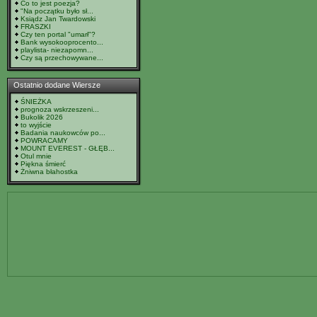
Co to jest poezja?
"Na początku było sł...
Ksiądz Jan Twardowski
FRASZKI
Czy ten portal "umarł"?
Bank wysokooprocento...
playlista- niezapomn...
Czy są przechowywane...
Ostatnio dodane Wiersze
ŚNIEŻKA
prognoza wskrzeszeni...
Bukolik 2026
to wyjście
Badania naukowców po...
POWRACAMY
MOUNT EVEREST - GŁĘB...
Otul mnie
Piękna śmierć
Żniwna błahostka