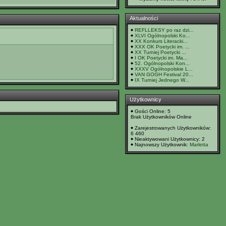
Aktualności
REFLLEKSY po raz dzi...
XLVI Ogólnopolski Ko...
XX Konkurs Literacki...
XXX OK Poetycki im. ...
XX Turniej Poetycki ...
I OK Poetycki im. Ma...
52. Ogólnopolski Kon...
XXXV Ogólnopolskie L...
VAN GOGH Festival 20...
IX Turniej Jednego W...
Użytkownicy
Gości Online: 5
Brak Użytkowników Online
Zarejestrowanych Użytkowników:
6 460
Nieaktywowani Użytkownicy: 2
Najnowszy Użytkownik:
Marletta