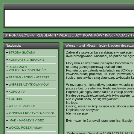
STRONA GŁÓWNA
ˇ
REGULAMIN
ˇ
WIERSZE UŻYTKOWNIKÓW
ˇ
IMAK - MAGAZYN 
Nawigacja
Wiersz - tytuł: Miłość między kroplami deszczu
Zabierał z przystanku zarabiające w wakacje n
STRONA GŁÓWNA
dwie protegowane. Młodości, na pozór nie agr
KONKURSY LITERACKIE
Florystka za wręczane pieniądze kupowała mu
tę samą gazetę sportową i zakład lotto.
REGULAMIN
POLITYKA PRYWATNOŚCI
Poznała go po czterdziestu latach na SOR-ze
zawiozła pustej pracowni TK. Bez uprawnień d
PARNAS - POECI - WIERSZE
i opisu, postawiła trafną diagnozę, wybudziła ka
WIERSZE UŻYTKOWNIKÓW
W rozciapany, niehandlowy poranek wsiadła tyl
jeszcze bez przydomka. Radio nadawało piose
KORGO TV
Poprosił, jak nigdy dotąd także o zakup paczk
Na desce rozdzielczej położyła tylko gazetę i 
YOUTUBE
Nie kupiłam panu, bo się wstydziłam.
Na jego:
WIERSZE /VIDEO/
Darling, wisisz mi trzy ekspozycje słońca w tw
Dopiekła bez namysłu:
PIOSENKA POETYCKA /VIDEO/
Nie ma sprawy.
IMAK - MAGAZYN VIDEO
Być może nie żartowali, stan tego licznika się n
WOKÓŁ POEZJI /teksty/
Dodane przez
Grain
dnia 15.06.2025 22:14 ˇ 2 