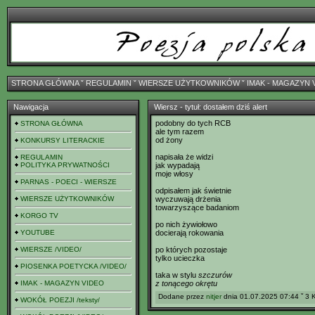
STRONA GŁÓWNA
ˇ
REGULAMIN
ˇ
WIERSZE UŻYTKOWNIKÓW
ˇ
IMAK - MAGAZYN 
Nawigacja
Wiersz - tytuł: dostałem dziś alert
podobny do tych RCB
STRONA GŁÓWNA
ale tym razem
od żony
KONKURSY LITERACKIE
napisała że widzi
REGULAMIN
POLITYKA PRYWATNOŚCI
jak wypadają
moje włosy
PARNAS - POECI - WIERSZE
odpisałem jak świetnie
WIERSZE UŻYTKOWNIKÓW
wyczuwają drżenia
towarzyszące badaniom
KORGO TV
po nich żywiołowo
YOUTUBE
docierają rokowania
WIERSZE /VIDEO/
po których pozostaje
tylko ucieczka
PIOSENKA POETYCKA /VIDEO/
taka w stylu
szczurów
IMAK - MAGAZYN VIDEO
z tonącego okrętu
Dodane przez
nitjer
dnia 01.07.2025 07:44 ˇ 3 
WOKÓŁ POEZJI /teksty/