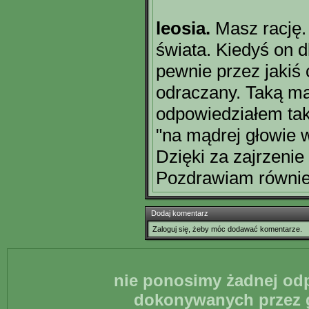
leosia.
Masz rację. 
świata. Kiedyś on d
pewnie przez jakiś
odraczany. Taką ma
odpowiedziałem tak
"na mądrej głowie w
Dzięki za zajrzenie
Pozdrawiam równie 
Dodaj komentarz
Zaloguj się, żeby móc dodawać komentarze.
nie ponosimy żadnej odp
dokonywanych przez g