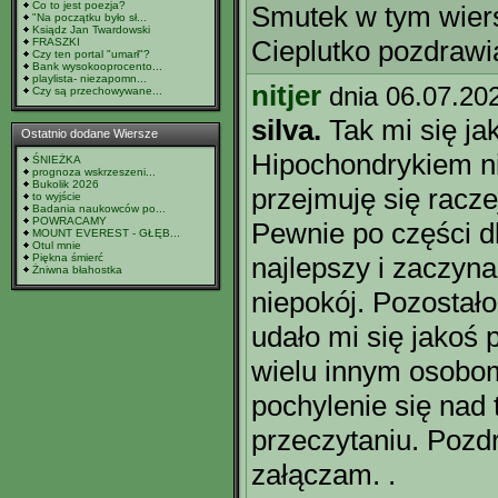
Co to jest poezja?
Smutek w tym wiers
"Na początku było sł...
Ksiądz Jan Twardowski
Cieplutko pozdraw
FRASZKI
Czy ten portal "umarł"?
Bank wysokooprocento...
playlista- niezapomn...
nitjer
dnia 06.07.20
Czy są przechowywane...
silva.
Tak mi się ja
Ostatnio dodane Wiersze
Hipochondrykiem n
ŚNIEŻKA
prognoza wskrzeszeni...
Bukolik 2026
przejmuję się racze
to wyjście
Badania naukowców po...
POWRACAMY
Pewnie po części dl
MOUNT EVEREST - GŁĘB...
Otul mnie
Piękna śmierć
najlepszy i zaczyn
Żniwna błahostka
niepokój. Pozostało
udało mi się jakoś p
wielu innym osobom
pochylenie się nad 
przeczytaniu. Pozd
załączam. .