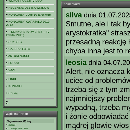
WOKÓŁ POEZJI /VIDEO/
Komentarze
RECENZJE UŻYTKOWNIKÓW
silva
dnia 01.07.202
KONKURSY 2008/10 (archiwum)
Smutne, ale i tak b
KONKURSY KWARTAŁU 2010 -
2012
arystokratka" stras
-- KONKURS NA WIERSZ -- (IV
kwartał 2012)
przesadną reakcję h
SUKCESY
chyba inna jest to 
GALERIA FOTO
AKTUALNOŚCI
leosia
dnia 04.07.2
FORUM
Alert, nie oznacza 
CZAT
uciec od problemów
LINKI
KONTAKT
trzeba się z tym zm
Szukaj
najmniejszy proble
wypadną, trzeba my
Wątki na Forum
i żonie odpowiadać
Najnowsze Wpisy
mądrej głowie włos 
slam?
...moje wiersze