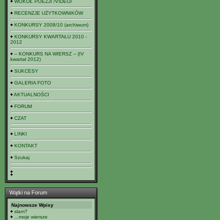
WOKÓŁ POEZJI /VIDEO/
RECENZJE UŻYTKOWNIKÓW
KONKURSY 2008/10 (archiwum)
KONKURSY KWARTAŁU 2010 -
2012
-- KONKURS NA WIERSZ -- (IV
kwartał 2012)
SUKCESY
GALERIA FOTO
AKTUALNOŚCI
FORUM
CZAT
LINKI
KONTAKT
Szukaj
Wątki na Forum
Najnowsze Wpisy
slam?
...moje wiersze