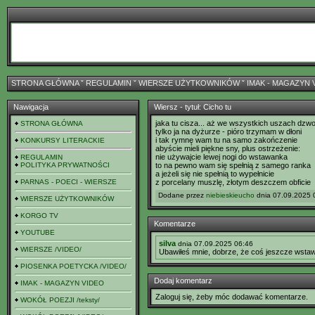
STRONA GŁÓWNA
ˇ
REGULAMIN
ˇ
WIERSZE UŻYTKOWNIKÓW
ˇ
IMAK - MAGAZYN 
Nawigacja
Wiersz - tytuł: Cicho tu
jaka tu cisza... aż we wszystkich uszach dzwo
STRONA GŁÓWNA
tylko ja na dyżurze - pióro trzymam w dłoni
i tak rymnę wam tu na samo zakończenie
KONKURSY LITERACKIE
abyście mieli piękne sny, plus ostrzeżenie:
nie używajcie lewej nogi do wstawanka
REGULAMIN
POLITYKA PRYWATNOŚCI
to na pewno wam się spełnią z samego ranka
a jeżeli się nie spełnią to wypełnicie
PARNAS - POECI - WIERSZE
z porcelany muszlę, złotym deszczem obficie
Dodane przez
niebieskieucho
dnia 07.09.2025 0
WIERSZE UŻYTKOWNIKÓW
KORGO TV
Komentarze
YOUTUBE
silva
dnia 07.09.2025 06:46
WIERSZE /VIDEO/
Ubawiłeś mnie, dobrze, że coś jeszcze wstaw
PIOSENKA POETYCKA /VIDEO/
Dodaj komentarz
IMAK - MAGAZYN VIDEO
Zaloguj się, żeby móc dodawać komentarze.
WOKÓŁ POEZJI /teksty/