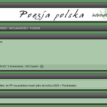
VIDEO
ˇ
AKTUALNOŚCI
ˇ
FORUM
ni
0:43 ˇ 1 Komentarzy · 422 Czytań ·
iłeś, bo PP ma podobno trwać tylko do końca 2025 r. Pozdrawiam.