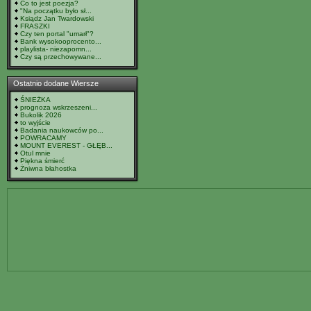
Co to jest poezja?
"Na początku było sł...
Ksiądz Jan Twardowski
FRASZKI
Czy ten portal "umarł"?
Bank wysokooprocento...
playlista- niezapomn...
Czy są przechowywane...
Ostatnio dodane Wiersze
ŚNIEŻKA
prognoza wskrzeszeni...
Bukolik 2026
to wyjście
Badania naukowców po...
POWRACAMY
MOUNT EVEREST - GŁĘB...
Otul mnie
Piękna śmierć
Żniwna błahostka