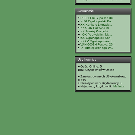
Aktualności
REFLLEKSY po raz dzi...
XLVI Ogólnopolski Ko...
XX Konkurs Literacki...
XXX OK Poetycki im. ...
XX Turniej Poetycki ...
I OK Poetycki im. Ma...
52. Ogólnopolski Kon...
XXXV Ogólnopolskie L...
VAN GOGH Festival 20...
IX Turniej Jednego W...
Użytkownicy
Gości Online: 5
Brak Użytkowników Online
Zarejestrowanych Użytkowników:
6 460
Nieaktywowani Użytkownicy: 3
Najnowszy Użytkownik:
Marletta