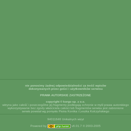
nie ponosimy żadnej odpowiedzialności za treść wpisów
dokonywanych przez gości i użytkowników serwisu
PRAWA AUTORSKIE ZASTRZEŻONE
copyright © korgo sp. z o.o.
witryna jako całość i poszczególne jej fragmenty podlegają ochronie w myśl prawa autorskiego
wykorzystywanie bez zgody właściciela całości lub fragmentów serwisu jest zabronione
serwis powstał wg pomysłu Piotra Kontka i Leszka Kolczyńskiego
94011646 Unikalnych wizyt
Powered by
v6.01.7 © 2003-2005