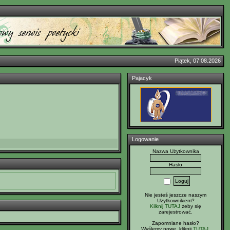
Piątek, 07.08.2026
Pajacyk
Logowanie
Nazwa Użytkownika
Hasło
Nie jesteś jeszcze naszym
Użytkownikiem?
Kilknij TUTAJ
żeby się
zarejestrować.
Zapomniane hasło?
Wyślemy nowe, kliknij
TUTAJ
.