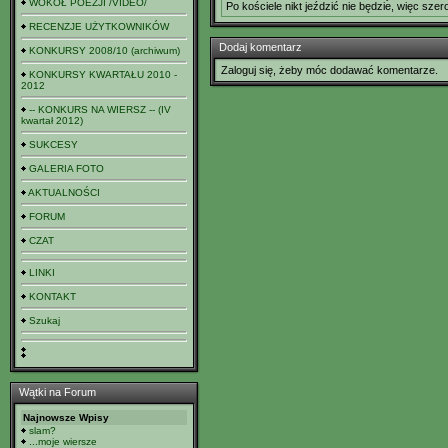
WOKÓŁ POEZJI /VIDEO/
Po kościele nikt jeździć nie będzie, więc szero
RECENZJE UŻYTKOWNIKÓW
Dodaj komentarz
KONKURSY 2008/10 (archiwum)
Zaloguj się, żeby móc dodawać komentarze.
KONKURSY KWARTAŁU 2010 -
2012
-- KONKURS NA WIERSZ -- (IV
kwartał 2012)
SUKCESY
GALERIA FOTO
AKTUALNOŚCI
FORUM
CZAT
LINKI
KONTAKT
Szukaj
Wątki na Forum
Najnowsze Wpisy
slam?
...moje wiersze