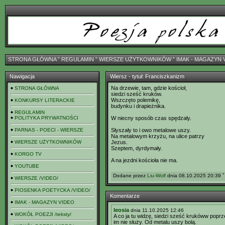
STRONA GŁÓWNA
ˇ
REGULAMIN
ˇ
WIERSZE UŻYTKOWNIKÓW
ˇ
IMAK - MAGAZYN 
Nawigacja
Wiersz - tytuł: Franciszkanizm
Na drzewie, tam, gdzie kościoł,
STRONA GŁÓWNA
siedzi sześć kruków.
Wszczęto polemikę,
KONKURSY LITERACKIE
budynku i drapieżnika.
REGULAMIN
POLITYKA PRYWATNOŚCI
W niecny sposób czas spędzały.
PARNAS - POECI - WIERSZE
Słyszały to i owo metalowe uszy.
Na metalowym krzyżu, na ulice patrzy
WIERSZE UŻYTKOWNIKÓW
Jezus.
Szeptem, dyrdymały.
KORGO TV
A na jezdni kościoła nie ma.
YOUTUBE
Dodane przez
Liu-Wolf
dnia 08.10.2025 20:39 ˇ
WIERSZE /VIDEO/
PIOSENKA POETYCKA /VIDEO/
Komentarze
IMAK - MAGAZYN VIDEO
leosia
dnia 11.10.2025 12:46
WOKÓŁ POEZJI /teksty/
A co ja tu widzę,
siedzi sześć kruków
w poprze
im nie służy. Od metalu uszy bolą.