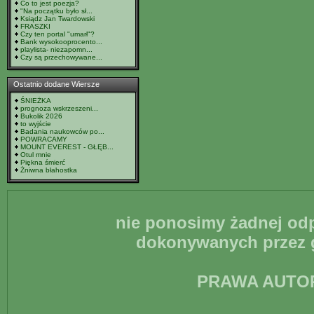
Co to jest poezja?
"Na początku było sł...
Ksiądz Jan Twardowski
FRASZKI
Czy ten portal "umarł"?
Bank wysokooprocento...
playlista- niezapomn...
Czy są przechowywane...
Ostatnio dodane Wiersze
ŚNIEŻKA
prognoza wskrzeszeni...
Bukolik 2026
to wyjście
Badania naukowców po...
POWRACAMY
MOUNT EVEREST - GŁĘB...
Otul mnie
Piękna śmierć
Żniwna błahostka
nie ponosimy żadnej odp
dokonywanych przez g
PRAWA AUTO