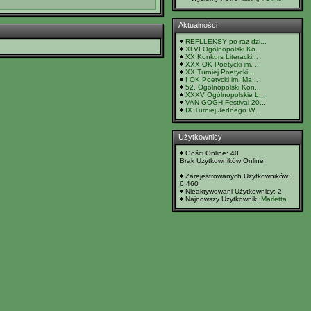
Aktualności
REFLLEKSY po raz dzi...
XLVI Ogólnopolski Ko...
XX Konkurs Literacki...
XXX OK Poetycki im. ...
XX Turniej Poetycki ...
I OK Poetycki im. Ma...
52. Ogólnopolski Kon...
XXXV Ogólnopolskie L...
VAN GOGH Festival 20...
IX Turniej Jednego W...
Użytkownicy
Gości Online: 40
Brak Użytkowników Online
Zarejestrowanych Użytkowników:
6 460
Nieaktywowani Użytkownicy: 2
Najnowszy Użytkownik:
Marletta