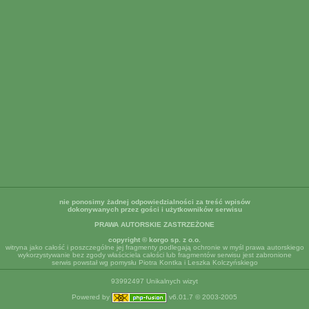
nie ponosimy żadnej odpowiedzialności za treść wpisów
dokonywanych przez gości i użytkowników serwisu
PRAWA AUTORSKIE ZASTRZEŻONE
copyright © korgo sp. z o.o.
witryna jako całość i poszczególne jej fragmenty podlegają ochronie w myśl prawa autorskiego
wykorzystywanie bez zgody właściciela całości lub fragmentów serwisu jest zabronione
serwis powstał wg pomysłu Piotra Kontka i Leszka Kolczyńskiego
93992497 Unikalnych wizyt
Powered by
v6.01.7 © 2003-2005