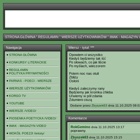
STRONA GŁÓWNA
ˇ
REGULAMIN
ˇ
WIERSZE UŻYTKOWNIKÓW
ˇ
IMAK - MAGAZYN 
Nawigacja
Wiersz - tytuł: ***
Opowiem ci wszystko
STRONA GŁÓWNA
Kiedyś będziemy tak iść
Po słowach, co jak liście
KONKURSY LITERACKIE
Po myślach, wieczorem
REGULAMIN
POLITYKA PRYWATNOŚCI
Potem noc nas otuli
Zbliży
PARNAS - POECI - WIERSZE
Osłoni
WIERSZE UŻYTKOWNIKÓW
Kiedyś zaleczymy rany
Będziemy jak kromka chleba
KORGO TV
Urwiemy w pół zdania
Zdumieni ciszą
YOUTUBE
Dodane przez
Zbyszek63
dnia 11.10.2025 08:02
WIERSZE /VIDEO/
Komentarze
PIOSENKA POETYCKA /VIDEO/
IMAK - MAGAZYN VIDEO
RokGemino
dnia 11.10.2025 13:17
poprawny.
WOKÓŁ POEZJI /teksty/
Zbyszek63
dnia 11.10.2025 15:15