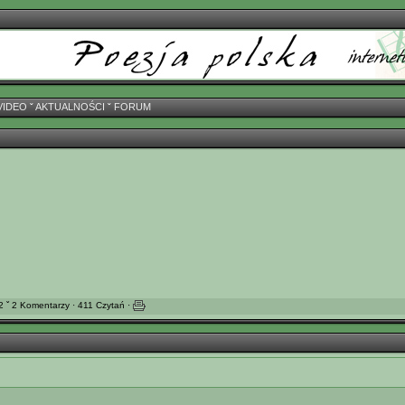
VIDEO
ˇ
AKTUALNOŚCI
ˇ
FORUM
 ˇ 2 Komentarzy · 411 Czytań ·