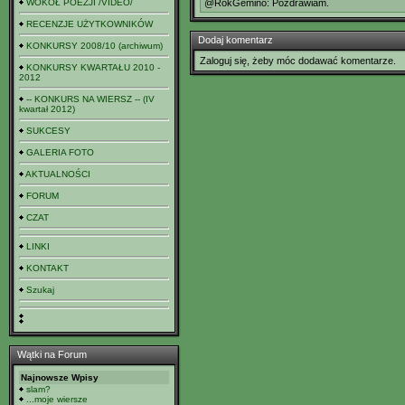
WOKÓŁ POEZJI /VIDEO/
@RokGemino: Pozdrawiam.
RECENZJE UŻYTKOWNIKÓW
Dodaj komentarz
KONKURSY 2008/10 (archiwum)
Zaloguj się, żeby móc dodawać komentarze.
KONKURSY KWARTAŁU 2010 -
2012
-- KONKURS NA WIERSZ -- (IV
kwartał 2012)
SUKCESY
GALERIA FOTO
AKTUALNOŚCI
FORUM
CZAT
LINKI
KONTAKT
Szukaj
Wątki na Forum
Najnowsze Wpisy
slam?
...moje wiersze