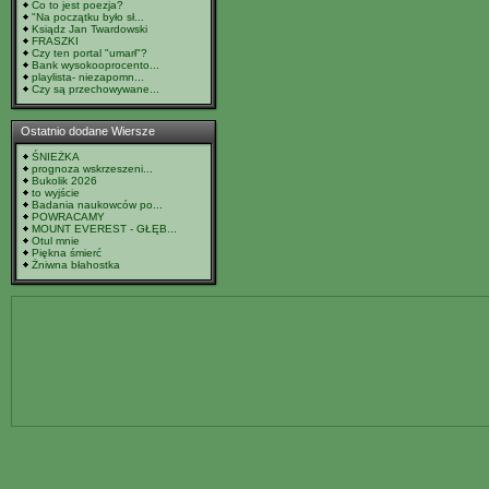
Co to jest poezja?
"Na początku było sł...
Ksiądz Jan Twardowski
FRASZKI
Czy ten portal "umarł"?
Bank wysokooprocento...
playlista- niezapomn...
Czy są przechowywane...
Ostatnio dodane Wiersze
ŚNIEŻKA
prognoza wskrzeszeni...
Bukolik 2026
to wyjście
Badania naukowców po...
POWRACAMY
MOUNT EVEREST - GŁĘB...
Otul mnie
Piękna śmierć
Żniwna błahostka