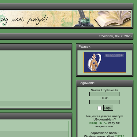
Czwartek, 06.08.2026
Pajacyk
Logowanie
Nazwa Użytkownika
Hasło
Nie jesteś jeszcze naszym
Użytkownikiem?
Kilknij TUTAJ
żeby się
zarejestrować.
Zapomniane hasło?
Wyślemy nowe, kliknij
TUTAJ
.