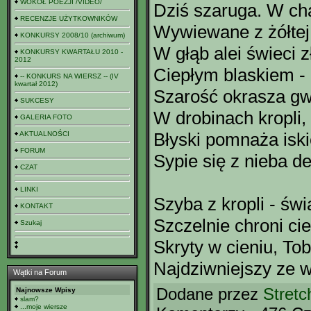
WOKÓŁ POEZJI /VIDEO/
Dziś szaruga. W cha
RECENZJE UŻYTKOWNIKÓW
Wywiewane z żółtej
KONKURSY 2008/10 (archiwum)
W głąb alei świeci z
KONKURSY KWARTAŁU 2010 -
2012
Ciepłym blaskiem -
-- KONKURS NA WIERSZ -- (IV
kwartał 2012)
Szarość okrasza g
SUKCESY
W drobinach kropli,
GALERIA FOTO
Błyski pomnaża isk
AKTUALNOŚCI
FORUM
Sypie się z nieba d
CZAT
LINKI
Szyba z kropli - św
KONTAKT
Szczelnie chroni ci
Szukaj
Skryty w cieniu, T
Najdziwniejszy ze w
Wątki na Forum
Dodane przez
Stretc
Najnowsze Wpisy
slam?
...moje wiersze