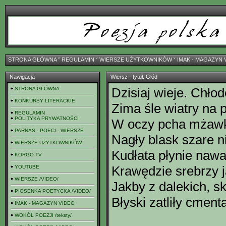
STRONA GŁÓWNA
ˇ
REGULAMIN
ˇ
WIERSZE UŻYTKOWNIKÓW
ˇ
IMAK - MAGAZYN 
Nawigacja
Wiersz - tytuł: Głód
Dzisiaj wieje. Chło
STRONA GŁÓWNA
KONKURSY LITERACKIE
Zima śle wiatry na 
REGULAMIN
POLITYKA PRYWATNOŚCI
W oczy pcha mżawk
PARNAS - POECI - WIERSZE
Nagły blask szare n
WIERSZE UŻYTKOWNIKÓW
Kudłata płynie naw
KORGO TV
Krawędzie srebrzy j
YOUTUBE
WIERSZE /VIDEO/
Jakby z dalekich, s
PIOSENKA POETYCKA /VIDEO/
Błyski zatliły cment
IMAK - MAGAZYN VIDEO
WOKÓŁ POEZJI /teksty/