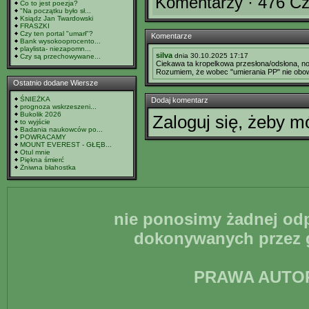
Komentarzy · 476 Cz
Co to jest poezja?
"Na początku było sł...
Ksiądz Jan Twardowski
FRASZKI
Czy ten portal "umarł"?
Komentarze
Bank wysokooprocento...
playlista- niezapomn...
silva
dnia 30.10.2025 17:17
Czy są przechowywane...
Ciekawa ta kropelkowa przesłona/odsłona, no 
Rozumiem, że wobec "umierania PP" nie obowi
Ostatnio dodane Wiersze
ŚNIEŻKA
Dodaj komentarz
prognoza wskrzeszeni...
Bukolik 2026
Zaloguj się, żeby 
to wyjście
Badania naukowców po...
POWRACAMY
MOUNT EVEREST - GŁĘB...
Otul mnie
Piękna śmierć
Żniwna błahostka
nie ponosimy żadnej odp
dokonywanych przez g
PRAWA AUTO