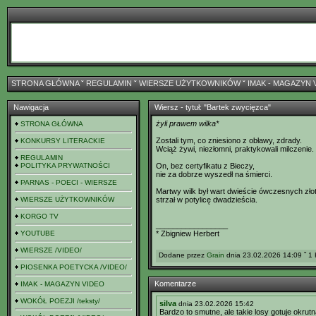
STRONA GŁÓWNA
ˇ
REGULAMIN
ˇ
WIERSZE UŻYTKOWNIKÓW
ˇ
IMAK - MAGAZYN 
Nawigacja
Wiersz - tytuł: "Bartek zwycięzca"
żyli prawem wilka*
STRONA GŁÓWNA
Zostali tym, co zniesiono z obławy, zdrady.
KONKURSY LITERACKIE
Wciąż żywi, niezłomni, praktykowali milczenie.
REGULAMIN
POLITYKA PRYWATNOŚCI
On, bez certyfikatu z Bieczy,
nie za dobrze wyszedł na śmierci.
PARNAS - POECI - WIERSZE
Martwy wilk był wart dwieście ówczesnych zło
WIERSZE UŻYTKOWNIKÓW
strzał w potylicę dwadzieścia.
KORGO TV
_________________
YOUTUBE
* Zbigniew Herbert
WIERSZE /VIDEO/
Dodane przez
Grain
dnia 23.02.2026 14:09 ˇ 1 
PIOSENKA POETYCKA /VIDEO/
Komentarze
IMAK - MAGAZYN VIDEO
WOKÓŁ POEZJI /teksty/
silva
dnia 23.02.2026 15:42
Bardzo to smutne, ale takie losy gotuje okrutn