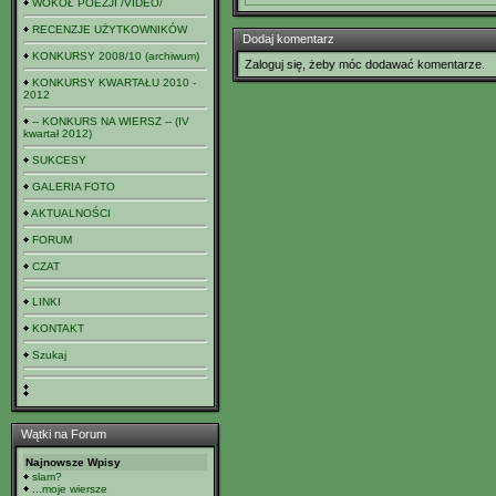
WOKÓŁ POEZJI /VIDEO/
RECENZJE UŻYTKOWNIKÓW
Dodaj komentarz
KONKURSY 2008/10 (archiwum)
Zaloguj się, żeby móc dodawać komentarze.
KONKURSY KWARTAŁU 2010 -
2012
-- KONKURS NA WIERSZ -- (IV
kwartał 2012)
SUKCESY
GALERIA FOTO
AKTUALNOŚCI
FORUM
CZAT
LINKI
KONTAKT
Szukaj
Wątki na Forum
Najnowsze Wpisy
slam?
...moje wiersze