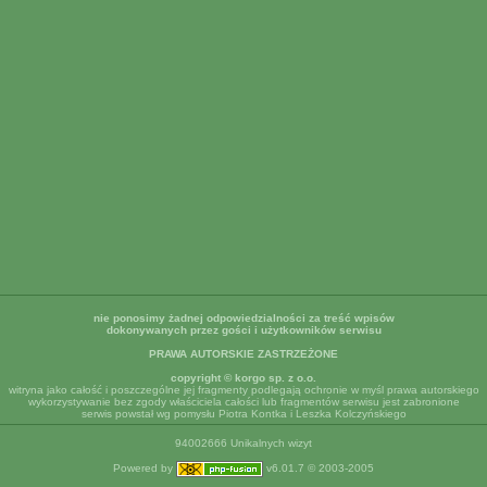
nie ponosimy żadnej odpowiedzialności za treść wpisów
dokonywanych przez gości i użytkowników serwisu
PRAWA AUTORSKIE ZASTRZEŻONE
copyright © korgo sp. z o.o.
witryna jako całość i poszczególne jej fragmenty podlegają ochronie w myśl prawa autorskiego
wykorzystywanie bez zgody właściciela całości lub fragmentów serwisu jest zabronione
serwis powstał wg pomysłu Piotra Kontka i Leszka Kolczyńskiego
94002666 Unikalnych wizyt
Powered by
v6.01.7 © 2003-2005