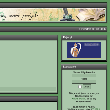
Czwartek, 06.08.2026
Pajacyk
Logowanie
Nazwa Użytkownika
Hasło
Nie jesteś jeszcze naszym
Użytkownikiem?
Kilknij TUTAJ
żeby się
zarejestrować.
Zapomniane hasło?
Wyślemy nowe, kliknij
TUTAJ
.