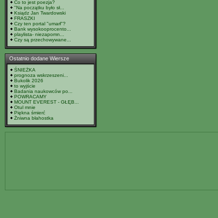
Co to jest poezja?
"Na początku było sł...
Ksiądz Jan Twardowski
FRASZKI
Czy ten portal "umarł"?
Bank wysokooprocento...
playlista- niezapomn...
Czy są przechowywane...
Ostatnio dodane Wiersze
ŚNIEŻKA
prognoza wskrzeszeni...
Bukolik 2026
to wyjście
Badania naukowców po...
POWRACAMY
MOUNT EVEREST - GŁĘB...
Otul mnie
Piękna śmierć
Żniwna błahostka