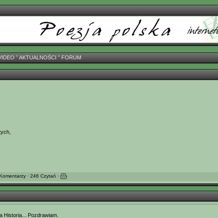
VIDEO
ˇ
AKTUALNOŚCI
ˇ
FORUM
tych,
Komentarzy · 246 Czytań ·
a Historia... Pozdrawiam.