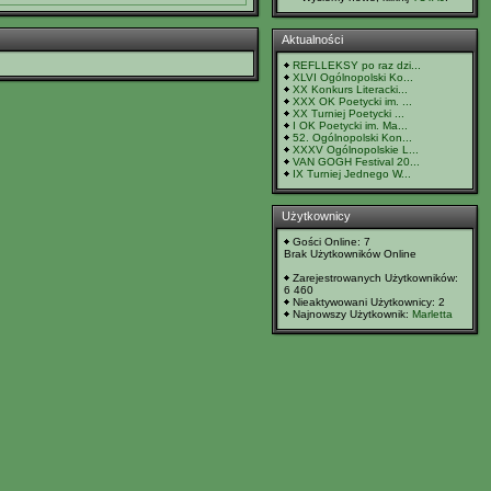
Aktualności
REFLLEKSY po raz dzi...
XLVI Ogólnopolski Ko...
XX Konkurs Literacki...
XXX OK Poetycki im. ...
XX Turniej Poetycki ...
I OK Poetycki im. Ma...
52. Ogólnopolski Kon...
XXXV Ogólnopolskie L...
VAN GOGH Festival 20...
IX Turniej Jednego W...
Użytkownicy
Gości Online: 7
Brak Użytkowników Online
Zarejestrowanych Użytkowników:
6 460
Nieaktywowani Użytkownicy: 2
Najnowszy Użytkownik:
Marletta