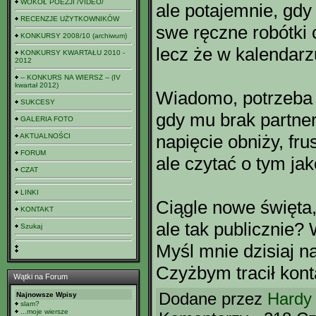
WOKÓŁ POEZJI /VIDEO/
ale potajemnie, gd
RECENZJE UŻYTKOWNIKÓW
swe ręczne robótki 
KONKURSY 2008/10 (archiwum)
lecz że w kalendarz
KONKURSY KWARTAŁU 2010 -
2012
-- KONKURS NA WIERSZ -- (IV
kwartał 2012)
Wiadomo, potrzeba
SUKCESY
gdy mu brak partn
GALERIA FOTO
napięcie obniży, frus
AKTUALNOŚCI
FORUM
ale czytać o tym ja
CZAT
LINKI
Ciągle nowe święta
KONTAKT
ale tak publicznie?
Szukaj
Myśl mnie dzisiaj na
Czyżbym tracił kont
Wątki na Forum
Dodane przez
Hardy
Najnowsze Wpisy
slam?
...moje wiersze