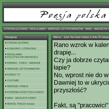
STRONA GŁÓWNA
ˇ
REGULAMIN
ˇ
WIERSZE UŻYTKOWNIKÓW
ˇ
IMAK - MAGAZYN 
Nawigacja
Wiersz - tytuł: Na nowe święto w dniu 25 lutego
Rano wzrok w kalen
STRONA GŁÓWNA
KONKURSY LITERACKIE
drapię...
REGULAMIN
POLITYKA PRYWATNOŚCI
Czy ja dobrze czyt
PARNAS - POECI - WIERSZE
łapie?
WIERSZE UŻYTKOWNIKÓW
No, wprost nie do w
KORGO TV
Dawniej to w ukryci
YOUTUBE
WIERSZE /VIDEO/
przyszłość?
PIOSENKA POETYCKA /VIDEO/
IMAK - MAGAZYN VIDEO
Fakt, są "pracowici"
WOKÓŁ POEZJI /teksty/