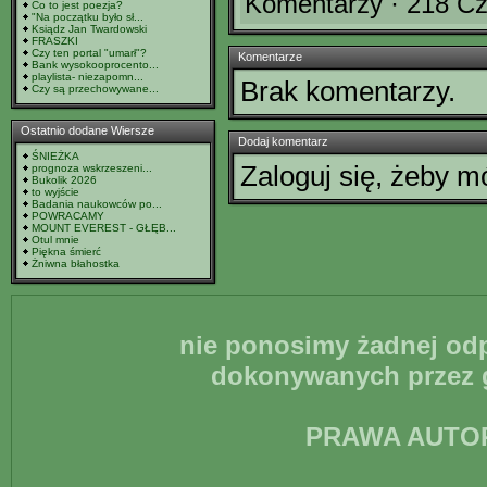
Komentarzy · 218 Cz
Co to jest poezja?
"Na początku było sł...
Ksiądz Jan Twardowski
FRASZKI
Czy ten portal "umarł"?
Komentarze
Bank wysokooprocento...
playlista- niezapomn...
Brak komentarzy.
Czy są przechowywane...
Ostatnio dodane Wiersze
Dodaj komentarz
ŚNIEŻKA
Zaloguj się, żeby 
prognoza wskrzeszeni...
Bukolik 2026
to wyjście
Badania naukowców po...
POWRACAMY
MOUNT EVEREST - GŁĘB...
Otul mnie
Piękna śmierć
Żniwna błahostka
nie ponosimy żadnej odp
dokonywanych przez g
PRAWA AUTO