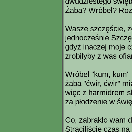
dwudziestego święt
Żaba? Wróbel? Roz
Wasze szczęście, że
jednocześnie Szczę
gdyż inaczej moje c
zrobiłyby z was ofia
Wróbel "kum, kum" 
żaba "ćwir, ćwir" mi
więc z harmidrem s
za płodzenie w świę
Co, zabrakło wam d
Straciliście czas na