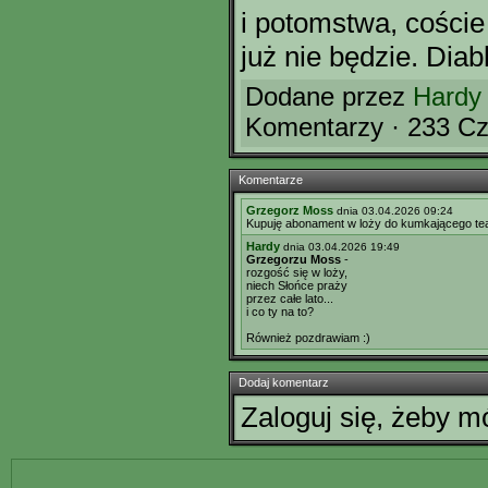
i potomstwa, coście 
już nie będzie. Diabl
Dodane przez
Hardy
Komentarzy · 233 Cz
Komentarze
Grzegorz Moss
dnia 03.04.2026 09:24
Kupuję abonament w loży do kumkającego teat
Hardy
dnia 03.04.2026 19:49
Grzegorzu Moss
-
rozgość się w loży,
niech Słońce praży
przez całe lato...
i co ty na to?
Również pozdrawiam :)
Dodaj komentarz
Zaloguj się, żeby 