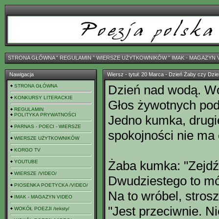
STRONA GŁÓWNA
ˇ
REGULAMIN
ˇ
WIERSZE UŻYTKOWNIKÓW
ˇ
IMAK - MAGAZYN 
Nawigacja
Wiersz - tytuł: 20 Marca - Dzień Żaby czy Dzi
Dzień nad wodą. Wol
STRONA GŁÓWNA
KONKURSY LITERACKIE
Głos żywotnych pod
REGULAMIN
POLITYKA PRYWATNOŚCI
Jedno kumka, drugie 
PARNAS - POECI - WIERSZE
spokojności nie ma 
WIERSZE UŻYTKOWNIKÓW
KORGO TV
Żaba kumka: "Zejdź
YOUTUBE
WIERSZE /VIDEO/
Dwudziestego to mój
PIOSENKA POETYCKA /VIDEO/
Na to wróbel, stros
IMAK - MAGAZYN VIDEO
"Jest przeciwnie. Ni
WOKÓŁ POEZJI /teksty/