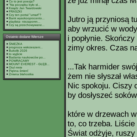
że już minął czas 
Co to jest poezja?
"Na początku było sł...
Ksiądz Jan Twardowski
FRASZKI
Czy ten portal "umarł"?
Jutro ją przyniosą tu
Bank wysokooprocento...
playlista- niezapomn...
Czy są przechowywane...
aby wrzucić w wody
i popłynie. Skończy 
Ostatnio dodane Wiersze
ŚNIEŻKA
zimy okres. Czas na
prognoza wskrzeszeni...
Bukolik 2026
to wyjście
Badania naukowców po...
POWRACAMY
...Tak harmider swój
MOUNT EVEREST - GŁĘB...
Otul mnie
Piękna śmierć
żem nie słyszał wła
Żniwna błahostka
Nic spokoju. Ciszy 
by dosłyszeć soków
które w drzewach w
to, co trzeba. Liści
Świat odżyje, ruszy 