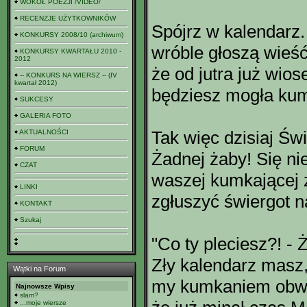
WOKÓŁ POEZJI /VIDEO/
RECENZJE UŻYTKOWNIKÓW
Spójrz w kalendarz
KONKURSY 2008/10 (archiwum)
wróble głoszą wieś
KONKURSY KWARTAŁU 2010 -
2012
że od jutra już wios
-- KONKURS NA WIERSZ -- (IV
kwartał 2012)
będziesz mogła kum
SUKCESY
GALERIA FOTO
Tak więc dzisiaj Św
AKTUALNOŚCI
FORUM
Żadnej żaby! Się ni
CZAT
waszej kumkającej 
LINKI
zgłuszyć świergot n
KONTAKT
Szukaj
"Co ty pleciesz?! - 
Zły kalendarz masz,
Wątki na Forum
my kumkaniem obw
Najnowsze Wpisy
slam?
...moje wiersze