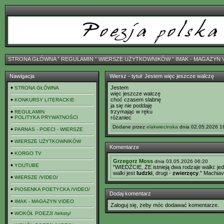
STRONA GŁÓWNA
ˇ
REGULAMIN
ˇ
WIERSZE UŻYTKOWNIKÓW
ˇ
IMAK - MAGAZYN 
Nawigacja
Wiersz - tytuł: Jestem więc jeszcze walczę
Jestem
STRONA GŁÓWNA
więc jeszcze walczę
choć czasem slabnę
KONKURSY LITERACKIE
ja się nie poddaję
trzymając w ręku
REGULAMIN
POLITYKA PRYWATNOŚCI
różaniec
Dodane przez
elakwiecinska
dnia 02.05.2026 16
PARNAS - POECI - WIERSZE
WIERSZE UŻYTKOWNIKÓW
Komentarze
KORGO TV
Grzegorz Moss
dnia 03.05.2026 06:20
YOUTUBE
"WIEDŹCIE, ŻE istnieją dwa rodzaje walki: je
walki jest
ludzki
, drugi -
zwierzęcy
." Machiave
WIERSZE /VIDEO/
PIOSENKA POETYCKA /VIDEO/
Dodaj komentarz
IMAK - MAGAZYN VIDEO
Zaloguj się, żeby móc dodawać komentarze.
WOKÓŁ POEZJI /teksty/