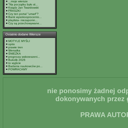
...moje wiersze
"Na początku było sł...
Ksiądz Jan Twardowski
FRASZKI
Czy ten portal "umarł"?
Bank wysokooprocento...
playlista- niezapomn...
Czy są przechowywane...
Ostatnio dodane Wiersze
MOTYLE MYŚLI
optio
prawie tren
Wersalka
ŚNIEŻKA
prognoza wskrzeszeni...
Bukolik 2026
to wyjście
Badania naukowców po...
POWRACAMY
nie ponosimy żadnej odp
dokonywanych przez g
PRAWA AUTO