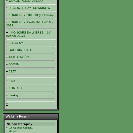
WOKÓŁ POEZJI /VIDEO/
RECENZJE UŻYTKOWNIKÓW
KONKURSY 2008/10 (archiwum)
KONKURSY KWARTAŁU 2010 -
2012
-- KONKURS NA WIERSZ -- (IV
kwartał 2012)
SUKCESY
GALERIA FOTO
AKTUALNOŚCI
FORUM
CZAT
LINKI
KONTAKT
Szukaj
Wątki na Forum
Najnowsze Wpisy
Co to jest poezja?
slam?