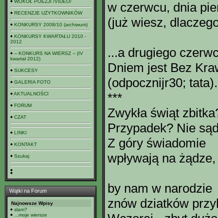
WOKÓŁ POEZJI /VIDEO/
w czerwcu, dnia pi
RECENZJE UŻYTKOWNIKÓW
(już wiesz, dlaczego
KONKURSY 2008/10 (archiwum)
KONKURSY KWARTAŁU 2010 -
2012
...a drugiego czerwc
-- KONKURS NA WIERSZ -- (IV
kwartał 2012)
Dniem jest Bez Kra
SUKCESY
(odpocznijr30; tata).
GALERIA FOTO
***
AKTUALNOŚCI
FORUM
Zwykła świąt zbitka
CZAT
Przypadek? Nie sąd
LINKI
Z góry świadomie
KONTAKT
wpływają na żądze,
Szukaj
by nam w narodzie
Wątki na Forum
znów dziatków przy
Najnowsze Wpisy
slam?
...moje wiersze