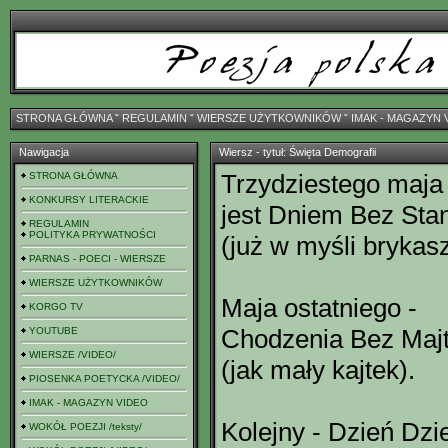
STRONA GŁÓWNA
ˇ
REGULAMIN
ˇ
WIERSZE UŻYTKOWNIKÓW
ˇ
IMAK - MAGAZYN 
Nawigacja
Wiersz - tytuł: Święta Demografii
Trzydziestego maja 
STRONA GŁÓWNA
KONKURSY LITERACKIE
jest Dniem Bez Sta
REGULAMIN
POLITYKA PRYWATNOŚCI
(już w myśli brykasz
PARNAS - POECI - WIERSZE
WIERSZE UŻYTKOWNIKÓW
Maja ostatniego -
KORGO TV
Chodzenia Bez Maj
YOUTUBE
WIERSZE /VIDEO/
(jak mały kajtek).
PIOSENKA POETYCKA /VIDEO/
IMAK - MAGAZYN VIDEO
Kolejny - Dzień Dzi
WOKÓŁ POEZJI /teksty/