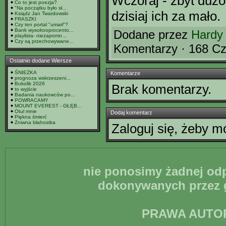
Wczoraj - zbyt dużo
Co to jest poezja?
"Na początku było sł...
dzisiaj ich za mało.
Ksiądz Jan Twardowski
FRASZKI
Czy ten portal "umarł"?
Bank wysokooprocento...
Dodane przez
Hardy
playlista- niezapomn...
Czy są przechowywane...
Komentarzy · 168 Cz
Ostatnio dodane Wiersze
ŚNIEŻKA
Komentarze
prognoza wskrzeszeni...
Bukolik 2026
Brak komentarzy.
to wyjście
Badania naukowców po...
POWRACAMY
MOUNT EVEREST - GŁĘB...
Otul mnie
Dodaj komentarz
Piękna śmierć
Żniwna błahostka
Zaloguj się, żeby 
nie ponosimy żadnej odp
dokonywanych przez g
PRAWA AUTO