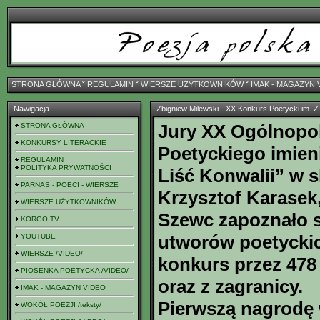
STRONA GŁÓWNA
ˇ
REGULAMIN
ˇ
WIERSZE UŻYTKOWNIKÓW
ˇ
IMAK - MAGAZYN 
Nawigacja
Zbigniew Milewski - XX Konkurs Poetycki im. Z
Jury XX Ogólnopo
STRONA GŁÓWNA
KONKURSY LITERACKIE
Poetyckiego imien
REGULAMIN
POLITYKA PRYWATNOŚCI
Liść Konwalii” w s
PARNAS - POECI - WIERSZE
Krzysztof Karasek
WIERSZE UŻYTKOWNIKÓW
Szewc zapoznało si
KORGO TV
utworów poetycki
YOUTUBE
WIERSZE /VIDEO/
konkurs przez 478 
PIOSENKA POETYCKA /VIDEO/
oraz z zagranicy.
IMAK - MAGAZYN VIDEO
Pierwszą nagrodę 
WOKÓŁ POEZJI /teksty/