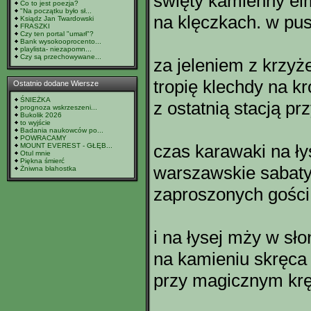
święty kamienny el
Co to jest poezja?
"Na początku było sł...
na klęczkach. w pus
Ksiądz Jan Twardowski
FRASZKI
Czy ten portal "umarł"?
Bank wysokooprocento...
playlista- niezapomn...
Czy są przechowywane...
za jeleniem z krzy
tropię klechdy na k
Ostatnio dodane Wiersze
ŚNIEŻKA
z ostatnią stacją pr
prognoza wskrzeszeni...
Bukolik 2026
to wyjście
Badania naukowców po...
POWRACAMY
czas karawaki na ły
MOUNT EVEREST - GŁĘB...
Otul mnie
Piękna śmierć
warszawskie sabaty.
Żniwna błahostka
zaproszonych gości.
i na łysej mży w sło
na kamieniu skręca 
przy magicznym krę