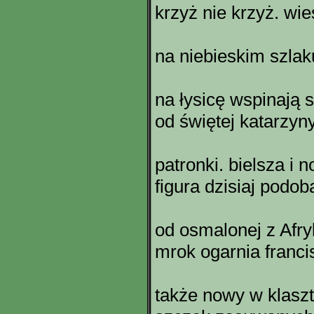
krzyż nie krzyż. wieś
na niebieskim szlak
na łysicę wspinają 
od świętej katarzyn
patronki. bielsza i
figura dzisiaj podob
od osmalonej z Afryk
mrok ogarnia franci
także nowy w klasz