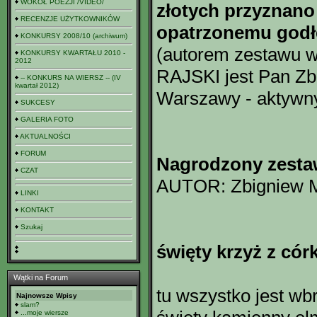
WOKÓŁ POEZJI /VIDEO/
złotych przyznano
RECENZJE UŻYTKOWNIKÓW
opatrzonemu god
KONKURSY 2008/10 (archiwum)
(autorem zestawu w
KONKURSY KWARTAŁU 2010 -
2012
RAJSKI jest Pan Zb
-- KONKURS NA WIERSZ -- (IV
kwartał 2012)
Warszawy - aktywny
SUKCESY
GALERIA FOTO
AKTUALNOŚCI
FORUM
Nagrodzony zesta
CZAT
AUTOR: Zbigniew M
LINKI
KONTAKT
Szukaj
święty krzyż z cór
Wątki na Forum
tu wszystko jest w
Najnowsze Wpisy
slam?
...moje wiersze