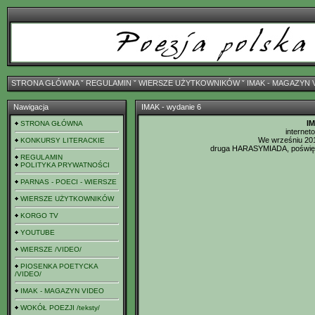
STRONA GŁÓWNA
ˇ
REGULAMIN
ˇ
WIERSZE UŻYTKOWNIKÓW
ˇ
IMAK - MAGAZYN 
Nawigacja
IMAK - wydanie 6
IM
STRONA GŁÓWNA
internet
We wrześniu 201
KONKURSY LITERACKIE
druga HARASYMIADA, poświęc
REGULAMIN
POLITYKA PRYWATNOŚCI
PARNAS - POECI - WIERSZE
WIERSZE UŻYTKOWNIKÓW
KORGO TV
YOUTUBE
WIERSZE /VIDEO/
PIOSENKA POETYCKA
/VIDEO/
IMAK - MAGAZYN VIDEO
WOKÓŁ POEZJI /teksty/