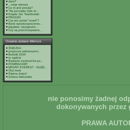
slam?
...moje wiersze
Co to jest poezja?
"Na początku było sł...
Ksiądz Jan Twardowski
FRASZKI
Czy ten portal "umarł"?
Bank wysokooprocento...
playlista- niezapomn...
Czy są przechowywane...
Ostatnio dodane Wiersze
ŚNIEŻKA
prognoza wskrzeszeni...
Bukolik 2026
to wyjście
Badania naukowców po...
POWRACAMY
MOUNT EVEREST - GŁĘB...
Otul mnie
Piękna śmierć
Żniwna błahostka
nie ponosimy żadnej odp
dokonywanych przez g
PRAWA AUTO