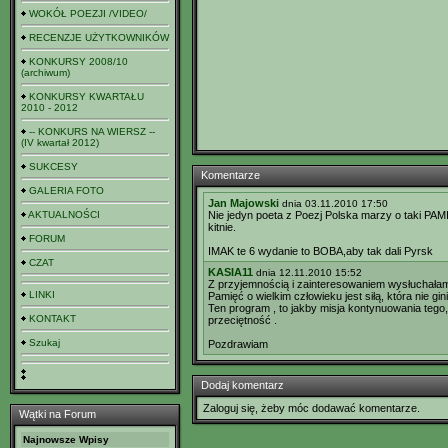
WOKÓŁ POEZJI /VIDEO/
RECENZJE UŻYTKOWNIKÓW
KONKURSY 2008/10
(archiwum)
KONKURSY KWARTAŁU
2010 - 2012
-- KONKURS NA WIERSZ --
(IV kwartał 2012)
SUKCESY
Komentarze
GALERIA FOTO
Jan Majowski
dnia 03.11.2010 17:50
AKTUALNOŚCI
Nie jedyn poeta z Poezj Polska marzy o taki PAMIĘ
kitnie.
FORUM
IMAK te 6 wydanie to BOBA,aby tak dali Pyrsk
CZAT
KASIA11
dnia 12.11.2010 15:52
Z przyjemnością i zainteresowaniem wysłuchała
LINKI
Pamięć o wielkim człowieku jest siłą, która nie gini
Ten program , to jakby misja kontynuowania tego, 
KONTAKT
przeciętność .
Szukaj
Pozdrawiam
Dodaj komentarz
Zaloguj się, żeby móc dodawać komentarze.
Wątki na Forum
Najnowsze Wpisy