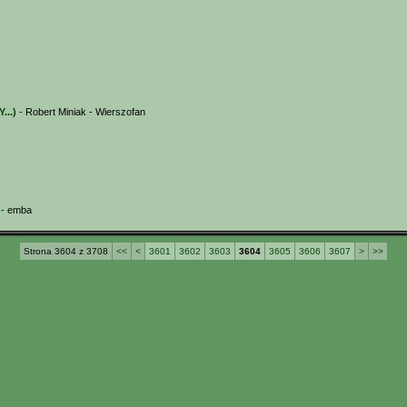
...)
- Robert Miniak - Wierszofan
- emba
Strona 3604 z 3708
<<
<
3601
3602
3603
3604
3605
3606
3607
>
>>