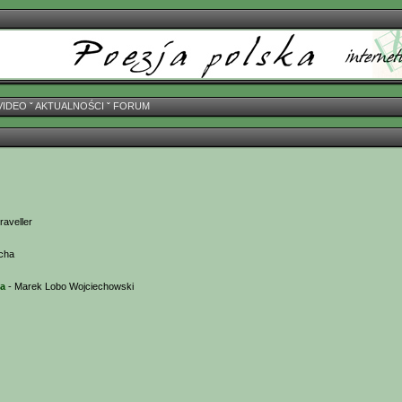
VIDEO
ˇ
AKTUALNOŚCI
ˇ
FORUM
raveller
ucha
na
- Marek Lobo Wojciechowski