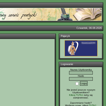
Czwartek, 06.08.2026
Pajacyk
Logowanie
Nazwa Użytkownika
Hasło
Nie jesteś jeszcze naszym
Użytkownikiem?
Kilknij TUTAJ
żeby się
zarejestrować.
Zapomniane hasło?
Wyślemy nowe, kliknij
TUTAJ
.