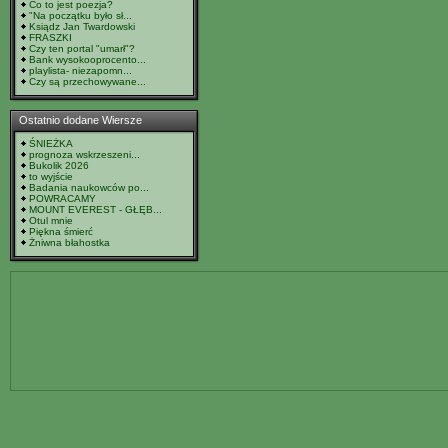
Co to jest poezja?
"Na początku było sł...
Ksiądz Jan Twardowski
FRASZKI
Czy ten portal "umarł"?
Bank wysokooprocento...
playlista- niezapomn...
Czy są przechowywane...
Ostatnio dodane Wiersze
ŚNIEŻKA
prognoza wskrzeszeni...
Bukolik 2026
to wyjście
Badania naukowców po...
POWRACAMY
MOUNT EVEREST - GŁĘB...
Otul mnie
Piękna śmierć
Żniwna błahostka