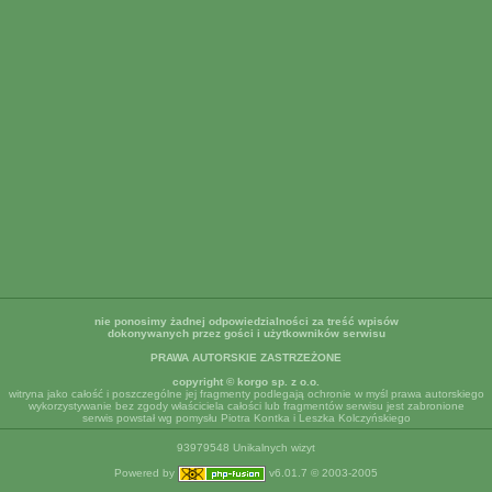
nie ponosimy żadnej odpowiedzialności za treść wpisów
dokonywanych przez gości i użytkowników serwisu
PRAWA AUTORSKIE ZASTRZEŻONE
copyright © korgo sp. z o.o.
witryna jako całość i poszczególne jej fragmenty podlegają ochronie w myśl prawa autorskiego
wykorzystywanie bez zgody właściciela całości lub fragmentów serwisu jest zabronione
serwis powstał wg pomysłu Piotra Kontka i Leszka Kolczyńskiego
93979548 Unikalnych wizyt
Powered by
v6.01.7 © 2003-2005