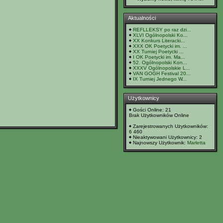
Aktualności
REFLLEKSY po raz dzi...
XLVI Ogólnopolski Ko...
XX Konkurs Literacki...
XXX OK Poetycki im. ...
XX Turniej Poetycki ...
I OK Poetycki im. Ma...
52. Ogólnopolski Kon...
XXXV Ogólnopolskie L...
VAN GOGH Festival 20...
IX Turniej Jednego W...
Użytkownicy
Gości Online: 21
Brak Użytkowników Online
Zarejestrowanych Użytkowników:
6 460
Nieaktywowani Użytkownicy: 2
Najnowszy Użytkownik:
Marletta