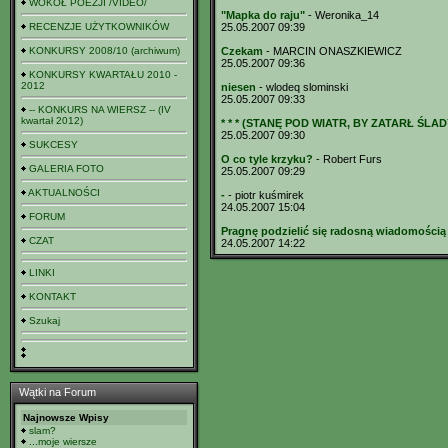
WOKÓŁ POEZJI /VIDEO/
"Mapka do raju"
- Weronika_14
RECENZJE UŻYTKOWNIKÓW
25.05.2007 09:39
KONKURSY 2008/10 (archiwum)
Czekam
- MARCIN ONASZKIEWICZ
25.05.2007 09:36
KONKURSY KWARTAŁU 2010 -
2012
niesen
- wlodeq slominski
25.05.2007 09:33
-- KONKURS NA WIERSZ -- (IV
kwartał 2012)
* * * (STANĘ POD WIATR, BY ZATARŁ ŚLADY
25.05.2007 09:30
SUKCESY
O co tyle krzyku?
- Robert Furs
GALERIA FOTO
25.05.2007 09:29
AKTUALNOŚCI
-
- piotr kuśmirek
24.05.2007 15:04
FORUM
Pragnę podzielić się radosną wiadomością
CZAT
24.05.2007 14:22
LINKI
KONTAKT
Szukaj
Wątki na Forum
Najnowsze Wpisy
slam?
...moje wiersze