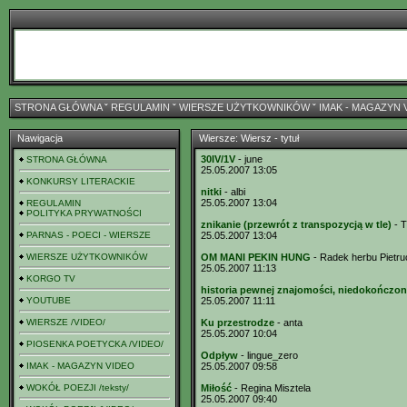
STRONA GŁÓWNA
ˇ
REGULAMIN
ˇ
WIERSZE UŻYTKOWNIKÓW
ˇ
IMAK - MAGAZYN 
Nawigacja
Wiersze: Wiersz - tytuł
30IV/1V
- june
STRONA GŁÓWNA
25.05.2007 13:05
KONKURSY LITERACKIE
nitki
- albi
25.05.2007 13:04
REGULAMIN
POLITYKA PRYWATNOŚCI
znikanie (przewrót z transpozycją w tle)
- T
PARNAS - POECI - WIERSZE
25.05.2007 13:04
WIERSZE UŻYTKOWNIKÓW
OM MANI PEKIN HUNG
- Radek herbu Pietr
25.05.2007 11:13
KORGO TV
historia pewnej znajomości, niedokończo
YOUTUBE
25.05.2007 11:11
WIERSZE /VIDEO/
Ku przestrodze
- anta
25.05.2007 10:04
PIOSENKA POETYCKA /VIDEO/
Odpływ
- lingue_zero
IMAK - MAGAZYN VIDEO
25.05.2007 09:58
WOKÓŁ POEZJI /teksty/
Miłość
- Regina Misztela
25.05.2007 09:40