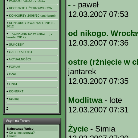
WOKÓŁ POEZJI /VIDEO/
-
- paweł
RECENZJE UŻYTKOWNIKÓW
12.03.2007 07:53
KONKURSY 2008/10 (archiwum)
KONKURSY KWARTAŁU 2010 -
2012
od nikogo. Wrocł
-- KONKURS NA WIERSZ -- (IV
kwartał 2012)
12.03.2007 07:36
SUKCESY
GALERIA FOTO
ostre (rżnięcie w c
AKTUALNOŚCI
FORUM
jantarek
CZAT
12.03.2007 07:35
LINKI
KONTAKT
Modlitwa
- lote
Szukaj
12.03.2007 07:31
Wątki na Forum
Życie
- Simia
Najnowsze Wpisy
Co to jest poezja?
slam?