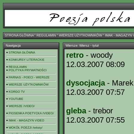
STRONA GŁÓWNA
ˇ
REGULAMIN
ˇ
WIERSZE UŻYTKOWNIKÓW
ˇ
IMAK - MAGAZYN 
Nawigacja
Wiersze: Wiersz - tytuł
retro
- woody
STRONA GŁÓWNA
KONKURSY LITERACKIE
12.03.2007 08:09
REGULAMIN
POLITYKA PRYWATNOŚCI
PARNAS - POECI - WIERSZE
dysocjacja
- Marek
WIERSZE UŻYTKOWNIKÓW
12.03.2007 07:57
KORGO TV
YOUTUBE
WIERSZE /VIDEO/
gleba
- trebor
PIOSENKA POETYCKA /VIDEO/
12.03.2007 07:55
IMAK - MAGAZYN VIDEO
WOKÓŁ POEZJI /teksty/