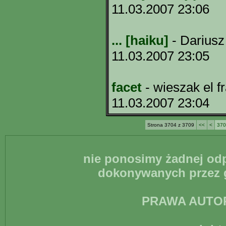
11.03.2007 23:06
... [haiku]
- Dariusz
11.03.2007 23:05
facet
- wieszak el fr
11.03.2007 23:04
Strona 3704 z 3709
<<
<
370
nie ponosimy żadnej odp
dokonywanych przez g
PRAWA AUTO