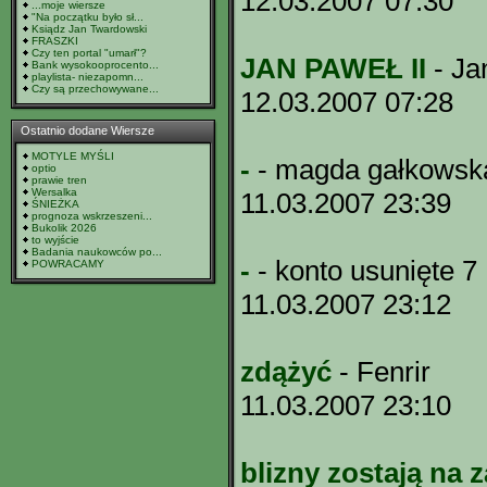
12.03.2007 07:30
...moje wiersze
"Na początku było sł...
Ksiądz Jan Twardowski
FRASZKI
Czy ten portal "umarł"?
JAN PAWEŁ II
- Ja
Bank wysokooprocento...
playlista- niezapomn...
Czy są przechowywane...
12.03.2007 07:28
Ostatnio dodane Wiersze
MOTYLE MYŚLI
-
- magda gałkowsk
optio
prawie tren
Wersalka
11.03.2007 23:39
ŚNIEŻKA
prognoza wskrzeszeni...
Bukolik 2026
to wyjście
Badania naukowców po...
-
- konto usunięte 7
POWRACAMY
11.03.2007 23:12
zdążyć
- Fenrir
11.03.2007 23:10
blizny zostają na 