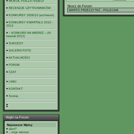
WOKÓŁ POEZJI /VIDEO/
Skocz do Forum:
RECENZJE UŻYTKOWNIKÓW
KONKURSY 2008/10 (archiwum)
KONKURSY KWARTAŁU 2010 -
2012
-- KONKURS NA WIERSZ -- (IV
kwartał 2012)
SUKCESY
GALERIA FOTO
AKTUALNOŚCI
FORUM
CZAT
LINKI
KONTAKT
Szukaj
Wątki na Forum
Najnowsze Wpisy
slam?
...moje wiersze