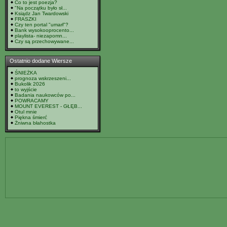
Co to jest poezja?
"Na początku było sł...
Ksiądz Jan Twardowski
FRASZKI
Czy ten portal "umarł"?
Bank wysokooprocento...
playlista- niezapomn...
Czy są przechowywane...
Ostatnio dodane Wiersze
ŚNIEŻKA
prognoza wskrzeszeni...
Bukolik 2026
to wyjście
Badania naukowców po...
POWRACAMY
MOUNT EVEREST - GŁĘB...
Otul mnie
Piękna śmierć
Żniwna błahostka