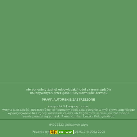
nie ponosimy żadnej odpowiedzialności za treść wpisów
dokonywanych przez gości i użytkowników serwisu
PRAWA AUTORSKIE ZASTRZEŻONE
copyright © korgo sp. z o.o.
witryna jako całość i poszczególne jej fragmenty podlegają ochronie w myśl prawa autorskiego
wykorzystywanie bez zgody właściciela całości lub fragmentów serwisu jest zabronione
serwis powstał wg pomysłu Piotra Kontka i Leszka Kolczyńskiego
94002223 Unikalnych wizyt
Powered by
v6.01.7 © 2003-2005