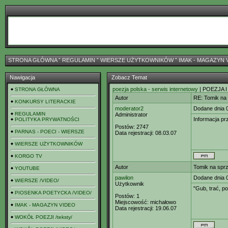
STRONA GŁÓWNA
ˇ
REGULAMIN
ˇ
WIERSZE UŻYTKOWNIKÓW
ˇ
IMAK - MAGAZYN 
Nawigacja
Zobacz Temat
poezja polska - serwis internetowy
| POEZJA I
STRONA GŁÓWNA
Autor
RE: Tomik na
KONKURSY LITERACKIE
moderator2
Dodane dnia 
REGULAMIN
Administrator
Informacja pr
POLITYKA PRYWATNOŚCI
Postów:
2747
PARNAS - POECI - WIERSZE
Data rejestracji:
08.03.07
WIERSZE UŻYTKOWNIKÓW
KORGO TV
Autor
Tomik na spr
YOUTUBE
pawilon
Dodane dnia 
WIERSZE /VIDEO/
Użytkownik
"Gub, trać, p
PIOSENKA POETYCKA /VIDEO/
Postów:
1
Miejscowość:
michałowo
IMAK - MAGAZYN VIDEO
Data rejestracji:
19.06.07
WOKÓŁ POEZJI /teksty/