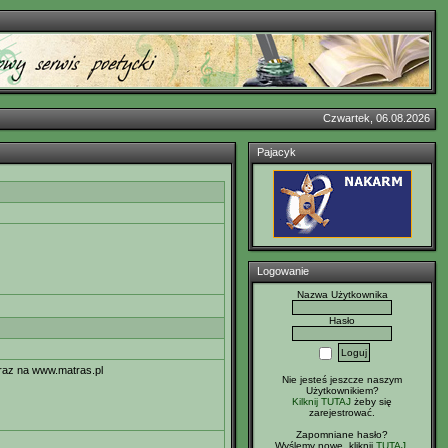
Czwartek, 06.08.2026
Pajacyk
Logowanie
Nazwa Użytkownika
Hasło
raz na www.matras.pl
Nie jesteś jeszcze naszym
Użytkownikiem?
Kilknij TUTAJ
żeby się
zarejestrować.
Zapomniane hasło?
Wyślemy nowe, kliknij
TUTAJ
.