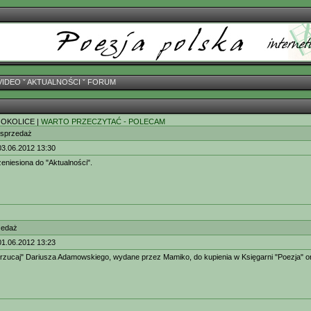
VIDEO
ˇ
AKTUALNOŚCI
ˇ
FORUM
 OKOLICE |
WARTO PRZECZYTAĆ - POLECAM
 sprzedaż
03.06.2012 13:30
zeniesiona do "Aktualności".
zedaż
01.06.2012 13:23
orzucaj" Dariusza Adamowskiego, wydane przez Mamiko, do kupienia w Księgarni "Poezja" o