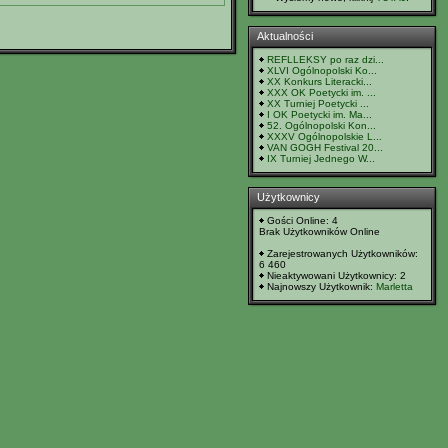
Aktualności
REFLLEKSY po raz dzi...
XLVI Ogólnopolski Ko...
XX Konkurs Literacki...
XXX OK Poetycki im. ...
XX Turniej Poetycki ...
I OK Poetycki im. Ma...
52. Ogólnopolski Kon...
XXXV Ogólnopolskie L...
VAN GOGH Festival 20...
IX Turniej Jednego W...
Użytkownicy
Gości Online: 4
Brak Użytkowników Online
Zarejestrowanych Użytkowników:
6 460
Nieaktywowani Użytkownicy: 2
Najnowszy Użytkownik:
Marletta