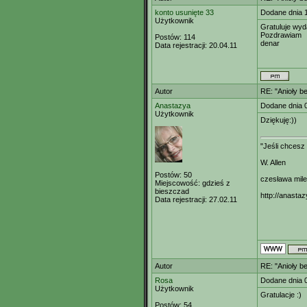
konto usunięte 33
Dodane dnia 
Użytkownik
Gratuluje wyd
Pozdrawiam
Postów:
114
denar
Data rejestracji:
20.04.11
Autor
RE: "Anioły b
Anastazya
Dodane dnia 
Użytkownik
Dziękuję:))
"Jeśli chcesz
W. Allen
Postów:
50
czesława mil
Miejscowość:
gdzieś z
bieszczad
http://anastaz
Data rejestracji:
27.02.11
Autor
RE: "Anioły b
Rosa
Dodane dnia 
Użytkownik
Gratulacje :)
Postów:
54