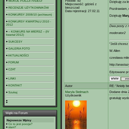
Postów:
50
WOKÓŁ POEZJI /VIDEO/
Dziękuję za l
Miejscowość:
gdzieś z
bieszczad
RECENZJE UŻYTKOWNIKÓW
Pozdrawiam, 
Data rejestracji:
27.02.11
KONKURSY 2008/10 (archiwum)
Dziękuję
Mary
KONKURSY KWARTAŁU 2010 -
___________
2012
Dwa posty z r
-- KONKURS NA WIERSZ -- (IV
moderator2
kwartał 2012)
SUKCESY
"Jeśli chcesz
GALERIA FOTO
W. Allen
AKTUALNOŚCI
czesława mil
FORUM
http://anastaz
CZAT
Edytowane p
LINKI
KONTAKT
Autor
RE: "Anioły b
Maryla Stelmach
Dodane dnia 
Szukaj
Użytkownik
gratuluję wyd
Wątki na Forum
Najnowsze Wpisy
Co to jest poezja?
slam?