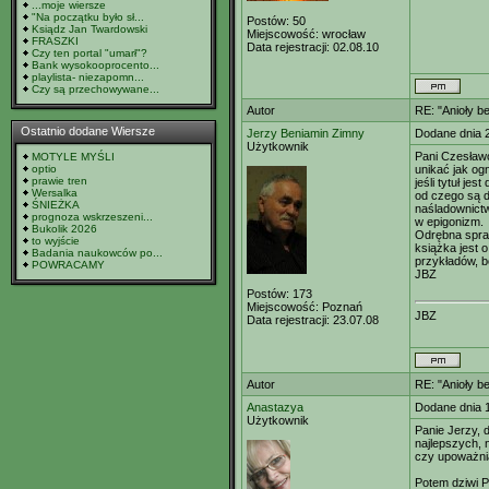
...moje wiersze
"Na początku było sł...
Postów:
50
Ksiądz Jan Twardowski
Miejscowość:
wrocław
FRASZKI
Data rejestracji:
02.08.10
Czy ten portal "umarł"?
Bank wysokooprocento...
playlista- niezapomn...
Czy są przechowywane...
Autor
RE: "Anioły b
Ostatnio dodane Wiersze
Jerzy Beniamin Zimny
Dodane dnia 
Użytkownik
Pani Czesławo
MOTYLE MYŚLI
optio
unikać jak og
prawie tren
jeśli tytuł je
Wersalka
od czego są d
ŚNIEŻKA
naśladownict
prognoza wskrzeszeni...
w epigonizm.
Bukolik 2026
Odrębna spraw
to wyjście
książka jest 
Badania naukowców po...
przykładów, 
POWRACAMY
JBZ
Postów:
173
Miejscowość:
Poznań
JBZ
Data rejestracji:
23.07.08
Autor
RE: "Anioły b
Anastazya
Dodane dnia 
Użytkownik
Panie Jerzy, 
najlepszych, 
czy upoważnia
Potem dziwi P