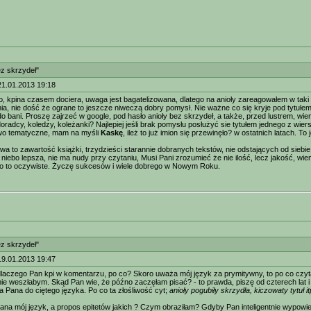
ez skrzydeł"
21.01.2013 19:18
, kpina czasem dociera, uwaga jest bagatelizowana, dlatego na anioły zareagowałem w taki
nia, nie dość że ograne to jeszcze niweczą dobry pomysł. Nie ważne co się kryje pod tytułem
st do bani. Proszę zajrzeć w google, pod hasło anioły bez skrzydeł, a także, przed lustrem, wiem
oradcy, koledzy, koleżanki? Najlepiej jeśli brak pomysłu posłużyć sie tytułem jednego z wie
wo tematyczne, mam na myśli
Kaskę
, ileż to już imion się przewinęło? w ostatnich latach. To
a to zawartość książki, trzydzieści starannie dobranych tekstów, nie odstających od sieb
o niebo lepsza, nie ma nudy przy czytaniu, Musi Pani zrozumieć że nie ilość, lecz jakość, wi
bo to oczywiste. Życzę sukcesów i wiele dobrego w Nowym Roku.
ez skrzydeł"
19.01.2013 19:47
dlaczego Pan kpi w komentarzu, po co? Skoro uważa mój język za prymitywny, to po co czyt
nie weszłabym. Skąd Pan wie, że późno zaczęłam pisać? - to prawda, piszę od czterech lat i 
 Pana do ciętego języka. Po co ta złośliwość cyt;
anioły pogubiły skrzydła, kiczowaty tytuł it
ana mój język, a propos epitetów jakich ? Czym obraziłam? Gdyby Pan inteligentnie wypowiedzi