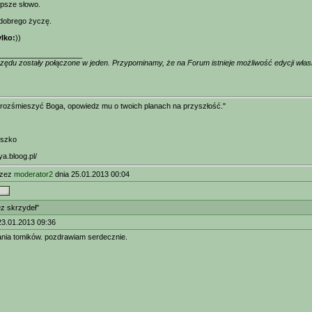
epsze słowo.
dobrego życzę.
lko:
))
____________________
zędu zostały połączone w jeden. Przypominamy, że na Forum istnieje możliwość edycji wła
 rozśmieszyć Boga, opowiedz mu o twoich planach na przyszłość."
eszko
ya.bloog.pl/
rzez
moderator2
dnia 25.01.2013 00:04
ez skrzydeł"
23.01.2013 09:36
ania tomików. pozdrawiam serdecznie.