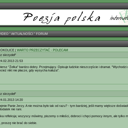
VIDEO
ˇ
AKTUALNOŚCI
ˇ
FORUM
 OKOLICE |
WARTO PRZECZYTAĆ - POLECAM
ez skrzydeł"
24.02.2013 21:53
iersz "Żelka" bardzo dobry. Przejmujący. Opisuje ludzkie nieszczęście i dramat. "Wychodzi 
ecież nikt nie płacze, gdy wysycha kałuża".
ez skrzydeł"
24.01.2013 14:20
ejmie Panie Jerzy. A nie można było tak od razu? - tym bardziej, jeśli mamy większe doświad
odatek nie rani.
aka refleksja; wszyscy mówimy, piszemy o miłości, dobroci i chęci pomocy innym, ale tylko
.
, proszę nie brać do siebie.