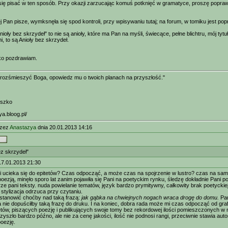
się pisać w ten sposób. Przy okazji zarzucając komuś potknięć w gramatyce, proszę popraw
j Pan pisze, wymksnęła się spod kontroli, przy wpisywaniu tutaj; na forum, w tomiku jest pop
nioły bez skrzydeł" to nie są anioły, które ma Pan na myśli, świecące, pełne blichtru, mój tyt
, to są Anioły bez skrzydeł.
o pozdrawiam.
 rozśmieszyć Boga, opowiedz mu o twoich planach na przyszłość."
eszko
ya.bloog.pl/
rzez
Anastazya
dnia 20.01.2013 14:16
ez skrzydeł"
17.01.2013 21:30
 ucieka się do epitetów? Czas odpocząć, a może czas na spojrzenie w lustro? czas na sam
oezją, minęło sporo lat zanim pojawiła się Pani na poetyckim rynku, śledzę dokładnie Pani 
ze pani teksty. nuda powielanie tematów, język bardzo prymitywny, całkowity brak poetyckiej
stylizacja odrzuca przy czytaniu.
stanowić choćby nad taką frazą:
jak gąbka na chwiejnych nogach wraca drogę do domu.
Pa
ta nie dopuściłby taką frazę do druku. I na koniec, dobra rada może mi czas odpocząć od gra
ów, piszących poezję i publikujących swoje tomy bez rekordowej ilości pomieszczonych w n
przyszło bardzo późno, ale nie za cenę jakości, ilość nie podnosi rangi, przeciwnie stawia au
poezję.