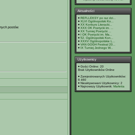
Aktualności
REFLLEKSY po raz dzi...
XLVI Ogólnopolski Ko...
XX Konkurs Literacki...
snych postów.
XXX OK Poetycki im. ...
XX Turniej Poetycki ...
I OK Poetycki im. Ma...
52. Ogólnopolski Kon...
XXXV Ogólnopolskie L...
VAN GOGH Festival 20...
IX Turniej Jednego W...
Użytkownicy
Gości Online: 20
Brak Użytkowników Online
Zarejestrowanych Użytkowników:
6 460
Nieaktywowani Użytkownicy: 2
Najnowszy Użytkownik:
Marletta