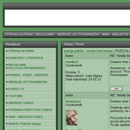
STRONA GŁÓWNA
ˇ
REGULAMIN
ˇ
WIERSZE UŻYTKOWNIKÓW
ˇ
IMAK - MAGAZYN 
Nawigacja
Zobacz Temat
poezja polska - serwis internetowy
| POEZJA I
STRONA GŁÓWNA
Autor
RE: "Anioły b
KONKURSY LITERACKIE
wanilia12
Dodane dnia 
REGULAMIN
Użytkownik
Anastazya - w
POLITYKA PRYWATNOŚCI
jeszcze: "Prz
Postów:
3
Pozdrawiam
PARNAS - POECI - WIERSZE
Miejscowość:
ruda śląska
Data rejestracji:
24.02.13
WIERSZE UŻYTKOWNIKÓW
KORGO TV
Autor
RE: "Anioły b
YOUTUBE
Anastazya
Dodane dnia 
WIERSZE /VIDEO/
Użytkownik
Dziękuję uprz
PIOSENKA POETYCKA /VIDEO/
pomocny, na d
IMAK - MAGAZYN VIDEO
Przyszła mi t
przed obcymi
WOKÓŁ POEZJI /teksty/
To tak ogólnie