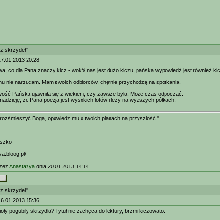
ez skrzydeł"
17.01.2013 20:28
a, co dla Pana znaczy kicz - wokół nas jest dużo kiczu, pańska wypowiedź jest również kic
mu nie narzucam. Mam swoich odbiorców, chętnie przychodzą na spotkania.
iwość Pańska ujawniła się z wiekiem, czy zawsze była. Może czas odpocząć.
adzieję, że Pana poezja jest wysokich lotów i leży na wyższych półkach.
 rozśmieszyć Boga, opowiedz mu o twoich planach na przyszłość."
eszko
ya.bloog.pl/
rzez
Anastazya
dnia 20.01.2013 14:14
ez skrzydeł"
16.01.2013 15:36
ioły pogubiły skrzydła? Tytuł nie zachęca do lektury, brzmi kiczowato.