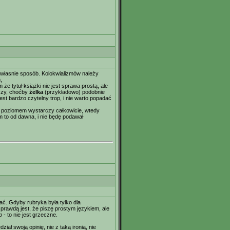
 własnie sposób. Kolokwializmów należy
,
 że tytuł książki nie jest sprawa prostą, ale
rszy, choćby
żelka
(przykładowo) podobnie
 jest bardzo czytelny trop, i nie warto popadać
ie poziomem wystarczy całkowicie, wtedy
em to od dawna, i nie będę podawał
ać. Gdyby rubryka była tylko dla
prawdą jest, że piszę prostym językiem, ale
p
- to nie jest grzeczne.
ał swoją opinię, nie z taką ironią, nie