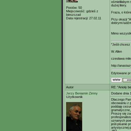
ośmieliłabym 
dużej litery.
Postów:
50
Miejscowość:
gdzieś z
Fraza, o które
bieszczad
Data rejestracji:
27.02.11
Przy okazji "A
dobrymi ludźmi
Mimo wszystk
"Jeśli chcesz
W. Allen
czesława mil
http://anastaz
Edytowane p
Autor
RE: "Anioły b
Jerzy Beniamin Zimny
Dodane dnia 
Użytkownik
Dlaczego Pani
obcowaniu z p
poddaję cezur
gramatyczne, 
Proszę się za
profesjonalis
uznanych poet
jeśli pisanie 
artystycznej 