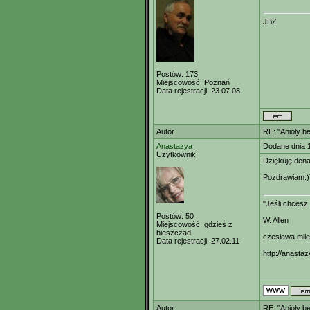
JBZ
Postów:
173
Miejscowość:
Poznań
Data rejestracji:
23.07.08
Autor
RE: "Anioły b
Anastazya
Dodane dnia 
Użytkownik
Dziękuję denar
Pozdrawiam:)
"Jeśli chcesz
Postów:
50
W. Allen
Miejscowość:
gdzieś z
bieszczad
czesława mil
Data rejestracji:
27.02.11
http://anastaz
Autor
RE: "Anioły b