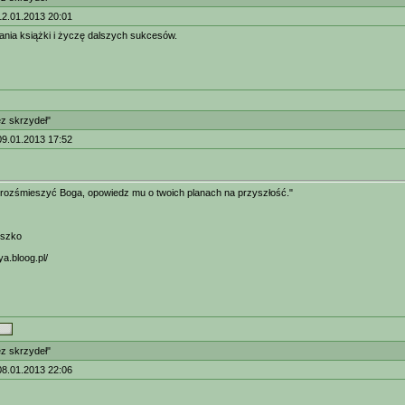
12.01.2013 20:01
ania książki i życzę dalszych sukcesów.
ez skrzydeł"
09.01.2013 17:52
 rozśmieszyć Boga, opowiedz mu o twoich planach na przyszłość."
eszko
ya.bloog.pl/
ez skrzydeł"
08.01.2013 22:06