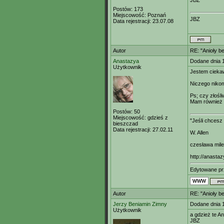
JBZ
Postów:
173
Miejscowość:
Poznań
JBZ
Data rejestracji:
23.07.08
Autor
RE: "Anioły b
Anastazya
Dodane dnia 
Użytkownik
Jestem ciekaw
Niczego niko
Ps; czy złośl
Mam również n
Postów:
50
Miejscowość:
gdzieś z
"Jeśli chcesz
bieszczad
Data rejestracji:
27.02.11
W. Allen
czesława mil
http://anastaz
Edytowane p
Autor
RE: "Anioły b
Jerzy Beniamin Zimny
Dodane dnia 
Użytkownik
a gdzież te An
JBZ