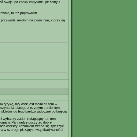
ić swoje; po znaku zapytania, piszemy z
rawnie, tu też poprawiłam.
uł przewodzi aniołom na ziemi, tym, którzy są
okrytykę, mój wiek jest moim atutem w
poczynania, dlatego z czystym sumieniem
 składni, do tego bardzo widoczne potknięcia
ni wybaczy żaden redagujący ten tom
fomanii, Pani radzę poczytać dobrej
ich wierszy, rozumiem trzeba się spieszyć
tora w szeregu piszących wątpliwej wartości