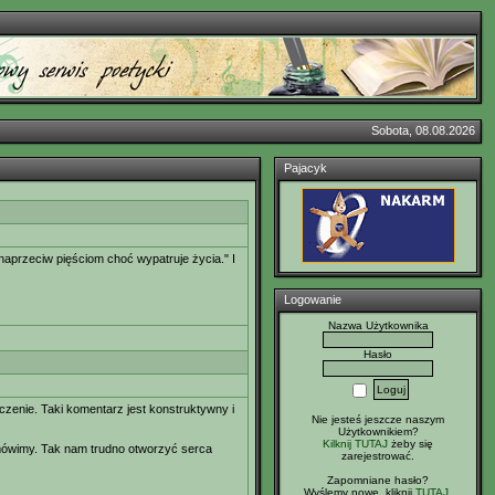
Sobota, 08.08.2026
Pajacyk
naprzeciw pięściom choć wypatruje życia." I
Logowanie
Nazwa Użytkownika
Hasło
czenie. Taki komentarz jest konstruktywny i
Nie jesteś jeszcze naszym
Użytkownikiem?
Kilknij TUTAJ
żeby się
 mówimy. Tak nam trudno otworzyć serca
zarejestrować.
Zapomniane hasło?
Wyślemy nowe, kliknij
TUTAJ
.