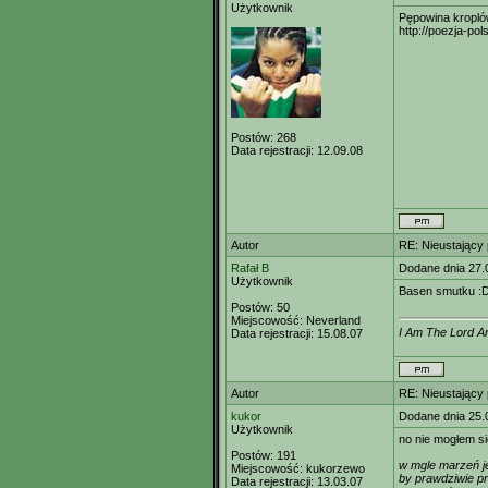
Użytkownik
Pępowina kropló
http://poezja-pol
Postów:
268
Data rejestracji:
12.09.08
Autor
RE: Nieustający
Rafał B
Dodane dnia 27.
Użytkownik
Basen smutku :
Postów:
50
Miejscowość:
Neverland
I Am The Lord A
Data rejestracji:
15.08.07
Autor
RE: Nieustający
kukor
Dodane dnia 25.
Użytkownik
no nie mogłem s
Postów:
191
w mgle marzeń j
Miejscowość:
kukorzewo
by prawdziwie p
Data rejestracji:
13.03.07