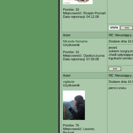
Postów:
10
Miejscowość:
Rzepin-Poznań
Data rejestracji:
04.12.08
Autor
RE: Nieustający
Miranda Noname
Dodane dnia 16.
Użytkownik
jesteś
sokiem rozgryzi
Postów:
10
chwili spływające
Miejscowość:
Opolszczyzna
kącikami uśmie
Data rejestracji:
07.09.08
Autor
RE: Nieustający
vigilante
Dodane dnia 16.
Użytkownik
piersi czasu
Postów:
76
Miejscowość:
Leuven,
Brussel