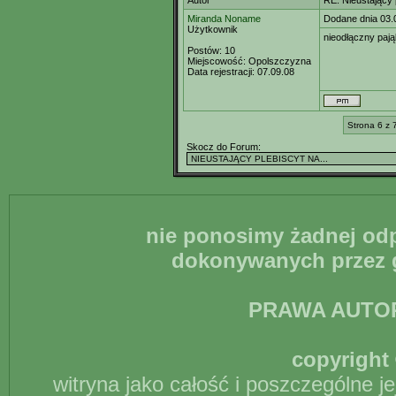
Autor
RE: Nieustający
Miranda Noname
Dodane dnia 03.
Użytkownik
nieodłączny pają
Postów:
10
Miejscowość:
Opolszczyzna
Data rejestracji:
07.09.08
Strona 6 z 
Skocz do Forum:
nie ponosimy żadnej odp
dokonywanych przez g
PRAWA AUTO
copyright 
witryna jako całość i poszczególne j