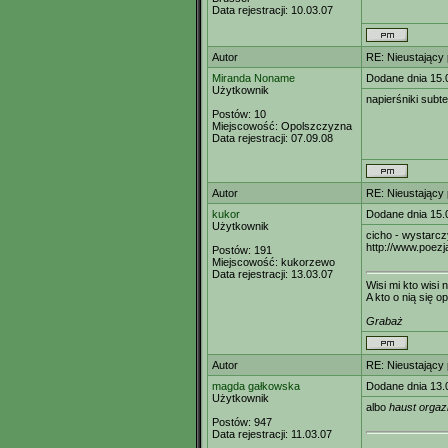
Data rejestracji:
10.03.07
Autor
RE: Nieustający
Miranda Noname
Dodane dnia 15.
Użytkownik
napierśniki subte
Postów:
10
Miejscowość:
Opolszczyzna
Data rejestracji:
07.09.08
Autor
RE: Nieustający
kukor
Dodane dnia 15.
Użytkownik
cicho - wystarczy
http://www.poezj
Postów:
191
Miejscowość:
kukorzewo
Data rejestracji:
13.03.07
Wisi mi kto wisi n
A kto o nią się op
Grabaż
Autor
RE: Nieustający
magda gałkowska
Dodane dnia 13.
Użytkownik
albo
haust orga
Postów:
947
Data rejestracji:
11.03.07