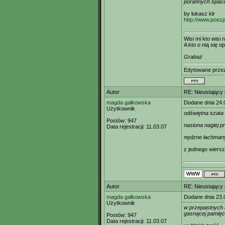
porannych space
by łukasz klr
http://www.poezj
Wisi mi kto wisi n
A kto o nią się op
Grabaż
Edytowane prz
Autor
RE: Nieustający
magda gałkowska
Dodane dnia 24.
Użytkownik
odświętna szata 
Postów:
947
nasiona nagiej 
Data rejestracji:
11.03.07
nędzne łachmany
z jednego wiers
Autor
RE: Nieustający
magda gałkowska
Dodane dnia 23.
Użytkownik
w przepastnych 
gasnącej pamięc
Postów:
947
Data rejestracji:
11.03.07