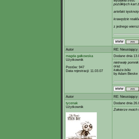
wyblakła treść
pożółkłych kart 
artefakt tęsknoty
krawędzie realió
z jednego wiersz
Autor
RE: Nieustający
magda gałkowska
Dodane dnia 13.
Użytkownik
nietrwały pomnik
oraz
Postów:
947
kałuża bólu
Data rejestracji:
11.03.07
by Adam Bieske
Autor
RE: Nieustający
tycenak
Dodane dnia 26.
Użytkownik
Żołnierze moich