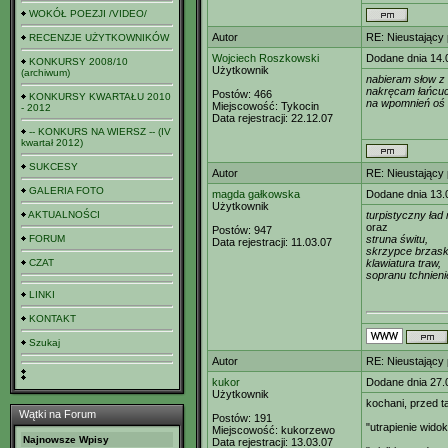
WOKÓŁ POEZJI /VIDEO/
Autor
RE: Nieustający
RECENZJE UŻYTKOWNIKÓW
Wojciech Roszkowski
Dodane dnia 14.
KONKURSY 2008/10
Użytkownik
(archiwum)
nabieram słow z 
nakręcam łańcuc
Postów:
466
KONKURSY KWARTAŁU 2010
na wpomnień oś 
Miejscowość:
Tykocin
- 2012
Data rejestracji:
22.12.07
-- KONKURS NA WIERSZ -- (IV
kwartał 2012)
SUKCESY
Autor
RE: Nieustający
GALERIA FOTO
magda gałkowska
Dodane dnia 13.
Użytkownik
AKTUALNOŚCI
turpistyczny ład
oraz
Postów:
947
FORUM
struna świtu,
Data rejestracji:
11.03.07
skrzypce brzask
CZAT
klawiatura traw,
sopranu tchnieni
LINKI
KONTAKT
Szukaj
Autor
RE: Nieustający
kukor
Dodane dnia 27.
Użytkownik
kochani, przed 
Wątki na Forum
Postów:
191
"utrapienie widok
Miejscowość:
kukorzewo
Najnowsze Wpisy
Data rejestracji:
13.03.07