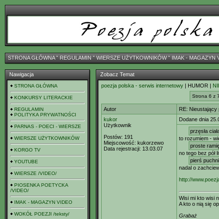
STRONA GŁÓWNA
ˇ
REGULAMIN
ˇ
WIERSZE UŻYTKOWNIKÓW
ˇ
IMAK - MAGAZYN 
Nawigacja
Zobacz Temat
poezja polska - serwis internetowy
| HUMOR |
NI
STRONA GŁÓWNA
Strona 6 z 
KONKURSY LITERACKIE
Autor
RE: Nieustający
REGULAMIN
POLITYKA PRYWATNOŚCI
kukor
Dodane dnia 25.
Użytkownik
PARNAS - POECI - WIERSZE
przęsła cia
Postów:
191
WIERSZE UŻYTKOWNIKÓW
to rozumiem - wi
Miejscowość:
kukorzewo
proste rami
Data rejestracji:
13.03.07
KORGO TV
no tego bez pół l
pierś puchni
YOUTUBE
nadal o zachcie
WIERSZE /VIDEO/
http://www.poezj
PIOSENKA POETYCKA
/VIDEO/
Wisi mi kto wisi n
IMAK - MAGAZYN VIDEO
A kto o nią się op
WOKÓŁ POEZJI /teksty/
Grabaż