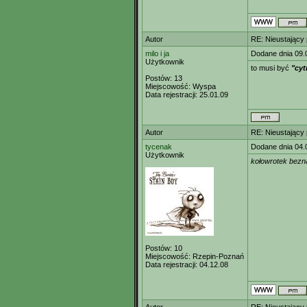
Autor
RE: Nieustający
milo i ja
Dodane dnia 09.
Użytkownik
to musi być
"cyt
Postów:
13
Miejscowość:
Wyspa
Data rejestracji:
25.01.09
Autor
RE: Nieustający
tycenak
Dodane dnia 04.
Użytkownik
kołowrotek bezn
Postów:
10
Miejscowość:
Rzepin-Poznań
Data rejestracji:
04.12.08