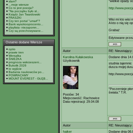
"wielkie opady 
slam?
...moje wiersze
Co to jest poezja?
http://www.poezj
"Na początku było sł...
Ksiądz Jan Twardowski
FRASZKI
Wisi mi kto wisi n
Czy ten portal "umarł"?
A kto o nią się op
Bank wysokooprocento...
playlista- niezapomn...
Grabaż
Czy są przechowywane...
Edytowane prz
Ostatnio dodane Wiersze
optio
Autor
RE: Nieustający
prawie tren
Wersalka
Karolina Kułakowska
Dodane dnia 14.
ŚNIEŻKA
Użytkownik
prognoza wskrzeszeni...
studnia tajemnic
Bukolik 2026
dusza mojej dus
to wyjście
Badania naukowców po...
http://www.poezj
POWRACAMY
MOUNT EVEREST - GŁĘB...
"Poczernieje pło
świata." T.R.
Postów:
34
Miejscowość:
Rachowice
Data rejestracji:
29.04.08
Autor
RE: Nieustający
haiker
Dodane dnia 06.