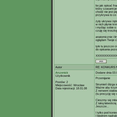
bo jak opisać fra
który czasami j
chodź nie jest p
przykrywa to co 
żyły ukrywa i tęt
w nich płynie k
i myśląc sobie o
czuję się trosz
anatomicznie i li
oglądam Twoje ci
tyle tu jeszcze 
do opisania pozo
XXXXXXXXXXX
Autor
RE: KONKURS N
Arszenick
Dodane dnia 03.
Użytkownik
Przemijanie
Postów:
2
Strumień ślizga s
Miejscowość:
Wrocław
Ważne aby trzym
Data rejestracji:
18.01.08
Z nerwem stalo
(tu precyzję się 
Cieszmy się młod
Z taką łatwością
Jeszcze...
I tylko pod koni
I biodrem nadrab