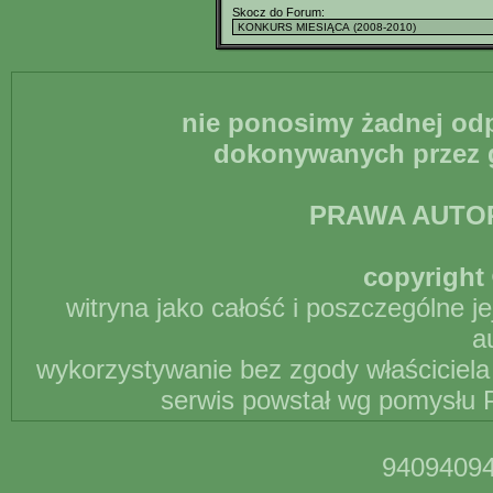
Skocz do Forum:
nie ponosimy żadnej odp
dokonywanych przez g
PRAWA AUTO
copyright 
witryna jako całość i poszczególne j
a
wykorzystywanie bez zgody właściciela 
serwis powstał wg pomysłu P
94094094