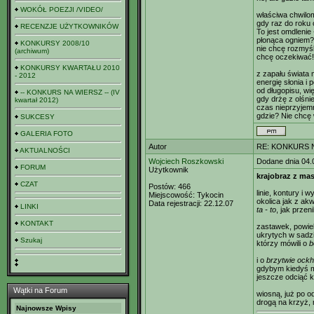
WOKÓŁ POEZJI /VIDEO/
właściwa chwilo
gdy raz do roku 
RECENZJE UŻYTKOWNIKÓW
To jest omdlenie
płonąca ogniem?
KONKURSY 2008/10
nie chcę rozmyśl
(archiwum)
chcę oczekiwać!
KONKURSY KWARTAŁU 2010
z zapału świata 
- 2012
energię słonia i 
od długopisu, wię
-- KONKURS NA WIERSZ -- (IV
gdy drżę z olśn
kwartał 2012)
czas nieprzyjemn
gdzie? Nie chcę 
SUKCESY
GALERIA FOTO
Autor
RE: KONKURS N
AKTUALNOŚCI
Wojciech Roszkowski
Dodane dnia 04.
FORUM
Użytkownik
krajobraz z mas
CZAT
Postów:
466
linie, kontury i 
Miejscowość:
Tykocin
okolica jak z akw
Data rejestracji:
22.12.07
LINKI
ta - to
, jak przen
KONTAKT
zastawek, powiek
ukrytych w sadzie
Szukaj
którzy mówili o
b
i o
brzytwie ock
gdybym kiedyś m
jeszcze odciąć k
Wątki na Forum
wiosną, już po o
drogą na krzyż, 
Najnowsze Wpisy