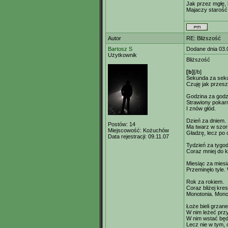
Jak przez mgłę,
Majaczy starość
Autor
RE: Bliższość
Bartosz S
Dodane dnia 03.
Użytkownik
Bliższość
[b]
[/b]
Sekunda za sek
Czuję jak przesz
Godzina za godz
Strawiony pokar
I znów głód.
Dzień za dniem.
Postów:
14
Ma twarz w szors
Miejscowość:
Kożuchów
Gładzę, lecz po 
Data rejestracji:
09.11.07
Tydzień za tygo
Coraz mniej do k
Miesiąc za mies
Przeminęło tyle.
Rok za rokiem.
Coraz bliżej kres
Monotonia. Mono
Łoże bieli grzan
W nim leżeć przy
W nim wstać bę
Lecz nie w tym, 