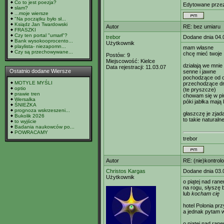
Co to jest poezja?
Edytowane prz
slam?
...moje wiersze
"Na początku było sł...
Ksiądz Jan Twardowski
Autor
RE: bez umiaru
FRASZKI
Czy ten portal "umarł"?
trebor
Dodane dnia 04.
Bank wysokooprocento...
Użytkownik
playlista- niezapomn...
mam własne
Czy są przechowywane...
chcę mieć twoje
Postów:
9
Miejscowość:
Kielce
działają we mni
Data rejestracji:
11.03.07
Ostatnio dodane Wiersze
senne i jawne
pochodzące od o
MOTYLE MYŚLI
przechodzące dr
optio
(te pryszcze)
prawie tren
chowam się w pi
Wersalka
póki jabłka mają 
ŚNIEŻKA
prognoza wskrzeszeni...
głaszczę je zja
Bukolik 2026
to takie naturaln
to wyjście
Badania naukowców po...
POWRACAMY
trebor
Autor
RE: (nie)kontrol
Christos Kargas
Dodane dnia 03.
Użytkownik
o piątej nad ran
na rogu, słyszę b
lub
kocham cię
hotel Polonia pr
a jednak pytam 
o piątej nad ran