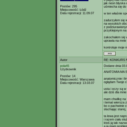
jak neon błyska 
Postów:
295
uśmiecha się do 
Miejscowość:
Łódź
Data rejestracji:
11.09.07
w ten właśnie s
zadurzyłem się 
na wysokich obc
z podziurawiony
przyklejonym na
zakochałem się 
uprawia na mnie t
kontroluje moje 
Autor
RE: KONKURS N
pola45
Dodane dnia 03.
Użytkownik
ANATOMIA MA 
Postów:
14
anatomicznie i li
Miejscowość:
Warszawa
oglądam Twoje ci
Data rejestracji:
13.03.07
usta i oczy są w
ale dziś dla mnie
mam chwilkę na f
i temat wiersza 
bo o pachwinie 
słuchając starej, 
ta lewa jest nap
i razem ciału słu
ktoś ją tak nazw
a ja mam problem