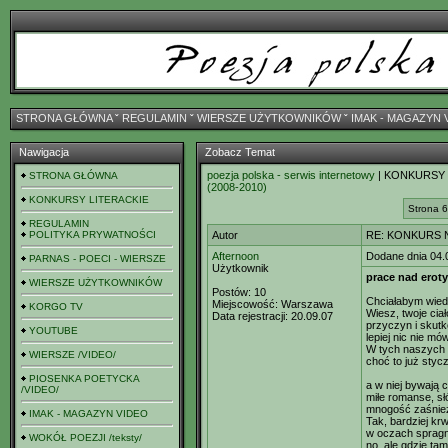
STRONA GŁÓWNA
ˇ
REGULAMIN
ˇ
WIERSZE UŻYTKOWNIKÓW
ˇ
IMAK - MAGAZYN 
Nawigacja
Zobacz Temat
poezja polska - serwis internetowy
| KONKURSY
STRONA GŁÓWNA
(2008-2010)
KONKURSY LITERACKIE
Strona 6
REGULAMIN
POLITYKA PRYWATNOŚCI
Autor
RE: KONKURS N
Afternoon
Dodane dnia 04.
PARNAS - POECI - WIERSZE
Użytkownik
prace nad eroty
WIERSZE UŻYTKOWNIKÓW
Postów:
10
Chciałabym wied
Miejscowość:
Warszawa
KORGO TV
Wiesz, twoje cia
Data rejestracji:
20.09.07
przyczyn i skutk
YOUTUBE
lepiej nic nie m
W tych naszych 
WIERSZE /VIDEO/
choć to już styc
PIOSENKA POETYCKA
a w niej bywają 
/VIDEO/
miłe romanse, s
mnogość zaśnież
IMAK - MAGAZYN VIDEO
Tak, bardziej krw
w oczach spragni
WOKÓŁ POEZJI /teksty/
no, ale gdzie ta