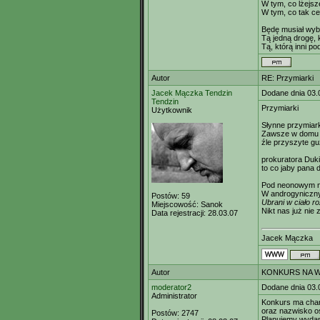
W tym, co lżejsze
W tym, co tak cen
Będę musiał wybr
Tą jedną drogę, 
Tą, którą inni po
Autor
RE: Przymiarki
Jacek Mączka Tendzin
Dodane dnia 03.
Tendzin
Przymiarki
Użytkownik
Słynne przymiark
Zawsze w domu kl
źle przyszyte guz
prokuratora Duk
to co jaby pana d
Pod neonowym n
W androgyniczny
Postów:
59
Ubrani w ciało ro
Miejscowość:
Sanok
Nikt nas już nie z
Data rejestracji:
28.03.07
Jacek Mączka
Autor
KONKURS NA WI
moderator2
Dodane dnia 03.
Administrator
Konkurs ma char
oraz nazwisko os
Postów:
2747
Planujemy wydan