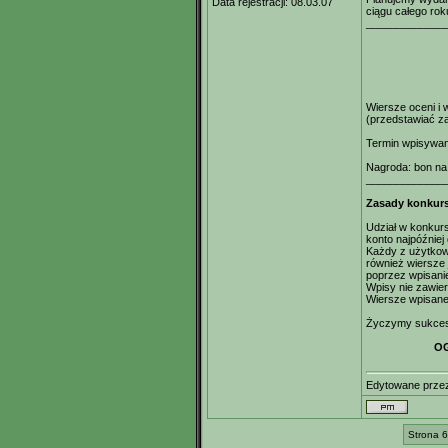
Data rejestracji:
08.03.07
ciągu całego rok
_____________
Wiersze oceni i
(przedstawiać z
Termin wpisywani
Nagroda: bon na 
_____________
Zasady konkur
Udział w konkurs
konto najpóźniej
Każdy z użytkow
również wiersze 
poprzez wpisani
Wpisy nie zawie
Wiersze wpisane 
Życzymy sukce
OG
Edytowane prz
Strona 6